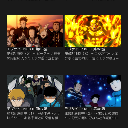
ブ。町を歩いていても周囲の女子の
るように、街中に増殖していく植物
視線が熱い…。自分にモテ期が到来
の根。危険を感じた霊幻、律ととも
したのでは…！？と、調子にのるモ
に神樹を破壊しに行くモブだった
ブを単なる勘違いといなしたエクボ
が、サイコヘルメット教に身をゆだ
は、今こそ教祖になろうと提案する
ねる街の人々に飲み込まれるよう
が、モブの返事は冷めていた。姿を
に、律が、霊幻が洗脳されていく。
くらましたエクボの一方で、サイコ
その頃、街の異変の原因が神樹にあ
ヘルメット教の会員数に目をつけた
ると睨んだテルは、単身ブロッコリ
霊幻に勧められモブは…。
ー内部に乗り込んでいくが…。
モブサイコ100 III 第05話
モブサイコ100 III 第06話
第5話 神樹（2） ～ピース～／神樹
第6話 神樹（3） ～エクボは～／エ
の内部に入ったモブの前に立ちはだ
クボに言われた一言にモブの様子が
かるテル。完全に洗脳されサイコヘ
一変。モブは「モテ期が来た」など
ルメットの手先となったテルをやむ
と浮かれ、調子に乗ってエクボの話
を得ず沈黙させるモブ。遂にモブの
に耳を貸さなかったことを詫びるの
前に姿を現したサイコヘルメットの
だった。お互いの真意を語り合い、
正体は他でもないエクボだった。神
和解したふたり。力の使い過ぎで気
樹の力を宿し、モブに挑むエクボ。
を失ってしまったモブを背負い、家
白熱した闘いの中、エクボが放った
路につこうとしたエクボだったが、
パワー全開の一撃がモブを捉える。
その前に夥しい数のサイコヘルメッ
トが立ち塞がる。
モブサイコ100 III 第07話
モブサイコ100 III 第08話
第7話 通信中（1） ～冬休み～／テ
第8話 通信中（2） ～未知との遭遇
レパシーによる宇宙との交信を夢見
～／必死の思いでなんとか泥船山の
ている暗田トメは、卒業を控え、冬
山頂に辿りついた一行。徹夜でUFO
休みに入るのを機に脳感電波部を解
文献を読破した竹中を中心に、思い