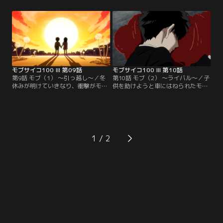
散すると告げる。叶わなかった夢…
をひとつに宇宙へ向けてテレパシー
涙を流すトメの思いに触れた犬川た
を送る脳感電波部の一同だったが、
ちは、モブと律、白鳥兄弟の力を借
一向にUFOが現れる気配はない。ダ
りてテレパシスト探しを開始。その
メか……諦めかけたそのとき、まば
正体がかつて退部した竹中であった
ゆい光が一同の頭上を照らす。脳感
ことを突き止める。
電波部による最初で最後の未知との
遭遇…。
モブサイコ100 III 第09話
モブサイコ100 III 第10話
第9話 モブ（1） ～引っ越し～／冬
第10話 モブ（2） ～ライバル～／子
休みが明けていきなり、衝撃がモブ
供を助けようと車にはねられたモ
を襲う。ツボミが来月中に転校する
ブ。騒然となる周囲、沈黙したまま
というのだ。次々とツボミに告白を
のモブ……しかし、やおら立ち上が
試みる男子生徒たちを目にして、モ
ったモブは暴走状態のまま、道路
ブも一念発起、ツボミに告白を決
を、建物を破壊しながら歩きはじめ
意。はじめての告白に、周囲にアド
る。災害の中心となったモブの前に
バイスをもらったモブは、ついにツ
立ち塞がるテル。かつてのライバル
1
ボミと二人きりで会う約束をとりつ
として、もてる力を振り絞るテルだ
ける。そして迎えた告白の日。
ったが、圧倒的な力の差に倒れてし
まう。