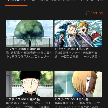
Sorting
モブサイコ100 III 第01話
モブサイコ100 III 第02話
第1話 将来 ～進路希望～／街の真ん
第2話 妖怪ハンター・天草晴明登
中にそびえる巨大なブロッコリ
場！ ～百鬼の脅威！！～／2週間後
ー“神樹”がみおろす調味市。塩中学
にひかえた文化祭の準備で忙しいモ
校では進路希望を提出する季節にな
ブ。一方、芹沢は一念発起し、夜間
り、生徒たちは様々な思いをめぐら
の定時制学校に通う予定だという。
せている。それぞれが夢や希望を語
そんなとき、霊とか相談所に一人の
る中、何も浮かばない自分の進路に
男が現れる。自称妖怪ハンター・天
悩むモブ。そんな折、除霊に訪れた
草晴明。この世に巣くう魔物、百鬼
依頼人の語る半生を聞き、モブと芹
を倒す手助けをしてほしいというの
沢はどこか自分を重ねて不安になっ
だ。そのいでたち、話の内容に胡散
ていく。
臭さを感じる霊幻だが…。
モブサイコ100 III 第03話
モブサイコ100 III 第04話
第3話 調子に乗る ～100％～／久し
第4話 神樹（1） ～教祖登場～／サ
ぶりにツボミと会話して上機嫌のモ
イコヘルメットの出現と期をあわせ