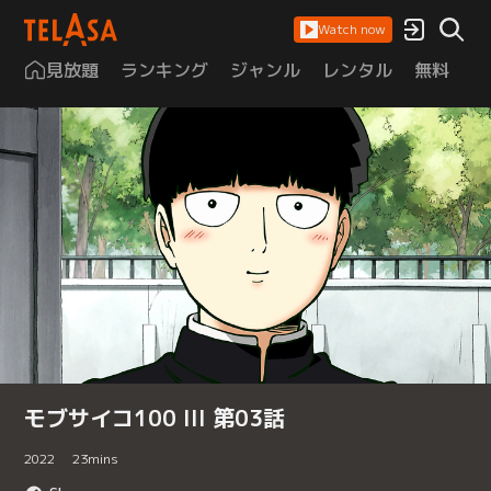
Watch now
見放題
ランキング
ジャンル
レンタル
無料
は
モブサイコ100 III 第03話
2022
23
mins