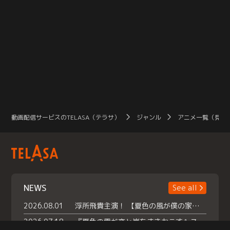
動画配信サービスのTELASA（テラサ）
ジャンル
アニメ一覧（見放
NEWS
See all
2026.08.01
浮所飛貴主演！ 【夏色の風が僕の家にやってきた】 本日よりテラサで独占配信スタート！
2026.07.18
『夏色の雲が恋と嵐をまきおこす』スペシャルメイキング 【Part1】2026年７月18日（土）23時30分～配信スタート！話題のシーンの裏側を大公開！豪華キャスト大集合！ 『武宮家 真夏の家族会議』開催！