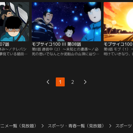
ンター・天草晴
ボは、今こそ教祖になろうと提案するが、
ねる街の人々に飲
、百鬼を倒す手助
モブの返事は冷めていた。姿をくらました
が、霊幻が洗脳さ
だ。そのいでた
エクボの一方で、サイコヘルメット教の会
異変の原因が神樹
を感じる霊幻だ
員数に目をつけた霊幻に勧められモブ
単身ブロッコリー
は…。
が…。
第07話
モブサイコ100 III 第08話
モブサイコ100 I
冬休み～／テレパシ
第8話 通信中（2） ～未知との遭遇～／必
第9話 モブ（1）
夢見ている暗田ト
死の思いでなんとか泥船山の山頂に辿りつ
明けていきなり、
みに入るのを機に
いた一行。徹夜でUFO文献を読破した竹中
ミが来月中に転校
告げる。叶わなか
を中心に、思いをひとつに宇宙へ向けてテ
ツボミに告白を試
思いに触れた犬川
レパシーを送る脳感電波部の一同だった
して、モブも一念
兄弟の力を借りて
が、一向にUFOが現れる気配はない。ダメ
意。はじめての告
。その正体がかつ
か……諦めかけたそのとき、まばゆい光が
をもらったモブは
1
2
ことを突き止め
一同の頭上を照らす。脳感電波部による最
りで会う約束をと
初で最後の未知との遭遇…。
告白の日。
アニメ一覧（見放題）
スポーツ・青春一覧（見放題）
スポーツ