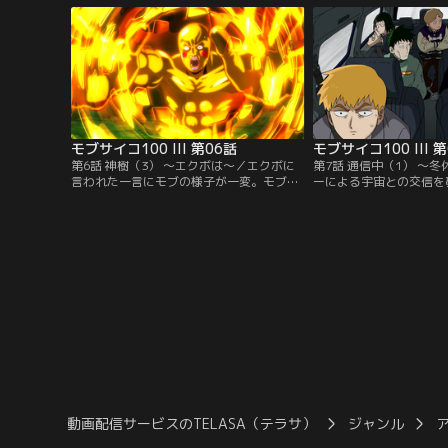
中、何も浮かばない自分の進路に悩むモ
男が現れる。自称妖怪ハ
ブ。そんな折、除霊に訪れた依頼人の語る
明。この世に巣くう魔物
半生を聞き、モブと芹沢はどこか自分を重
けをしてほしいというの
ねて不安になっていく。
ち、話の内容に胡散臭さ
が…。
モブサイコ100 III 第06話
モブサイコ100 III 
第6話 神樹（3） ～エクボは～／エクボに
第7話 通信中（1） ～
言われた一言にモブの様子が一変。モブは
ーによる宇宙との交信を
「モテ期が来た」などと浮かれ、調子に乗
メは、卒業を控え、冬休
ってエクボの話に耳を貸さなかったことを
脳感電波部を解散すると
詫びるのだった。お互いの真意を語り合
った夢…涙を流すトメの
い、和解したふたり。力の使い過ぎで気を
たちは、モブと律、白鳥
失ってしまったモブを背負い、家路につこ
テレパシスト探しを開始
うとしたエクボだったが、その前に夥しい
て退部した竹中であった
数のサイコヘルメットが立ち塞がる。
る。
動画配信サービスのTELASA（テラサ）
ジャンル