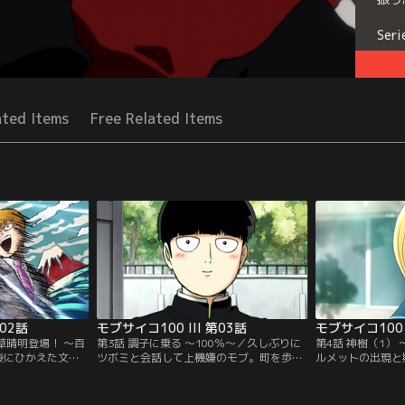
Seri
ated Items
Free Related Items
第02話
モブサイコ100 III 第03話
モブサイコ100 I
草晴明登場！ ～百
第3話 調子に乗る ～100％～／久しぶりに
第4話 神樹（1）
後にひかえた文化
ツボミと会話して上機嫌のモブ。町を歩い
ルメットの出現と
一方、芹沢は一念
ていても周囲の女子の視線が熱い…。自分
中に増殖していく
校に通う予定だと
にモテ期が到来したのでは…！？と、調子
霊幻、律とともに
か相談所に一人の
にのるモブを単なる勘違いといなしたエク
だったが、サイコ