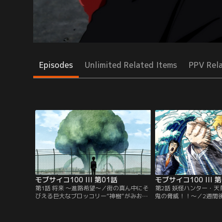
Episodes
Unlimited Related Items
PPV Rel
モブサイコ100 III 第01話
モブサイコ100 III 
第1話 将来 ～進路希望～／街の真ん中にそ
第2話 妖怪ハンター・天
びえる巨大なブロッコリー“神樹”がみおろ
鬼の脅威！！～／2週間
す調味市。塩中学校では進路希望を提出す
祭の準備で忙しいモブ。
る季節になり、生徒たちは様々な思いをめ
発起し、夜間の定時制学
ぐらせている。それぞれが夢や希望を語る
いう。そんなとき、霊と