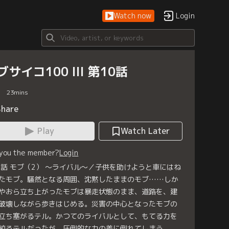
Watch now
Login
ブサイコ100 III 第10話
23
mins
Share
Play
Watch Later
 you the member?
Login
0話 モブ（2） ～ライバル～／子供を助けようと車にはね
たモブ。騒然となる周囲、沈黙したままのモブ……しか
やおら立ち上がったモブは暴走状態のまま、道路を、建
破壊しながら歩きはじめる。災害の中心となったモブの
立ち塞がるテル。かつてのライバルとして、もてる力を
絞るテルだったが、圧倒的な力の差に倒れてしまう。