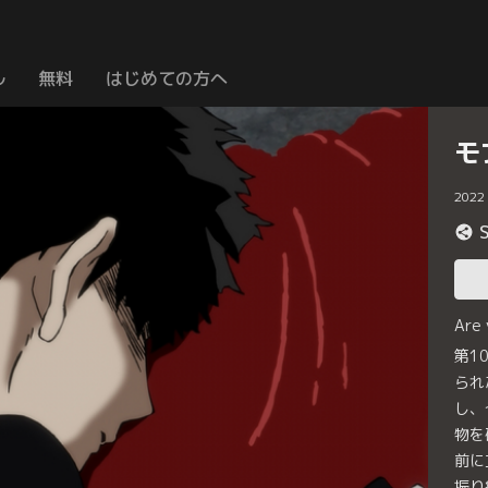
ル
無料
はじめての方へ
モ
2022
Are
第1
られ
し、
物を
前に
振り