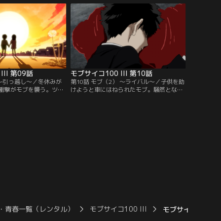
み込まれるように、律
の正体は他でもないエクボだった。神樹の
れていく。その頃、街の
力を宿し、モブに挑むエクボ。白熱した闘
にあると睨んだテルは、
いの中、エクボが放ったパワー全開の一撃
内部に乗り込んでいく
がモブを捉える。
II 第09話
モブサイコ100 III 第10話
 ～引っ越し～／冬休みが
第10話 モブ（2） ～ライバル～／子供を助
衝撃がモブを襲う。ツボ
けようと車にはねられたモブ。騒然となる
するというのだ。次々と
周囲、沈黙したままのモブ……しかし、や
みる男子生徒たちを目に
おら立ち上がったモブは暴走状態のまま、
発起、ツボミに告白を決
道路を、建物を破壊しながら歩きはじめ
白に、周囲にアドバイス
る。災害の中心となったモブの前に立ち塞
、ついにツボミと二人き
がるテル。かつてのライバルとして、もて
りつける。そして迎えた
る力を振り絞るテルだったが、圧倒的な力
の差に倒れてしまう。
・青春一覧（レンタル）
モブサイコ100 III
モブサイコ100 III