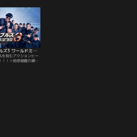
い病に倒れたと聞き、ド
ル。ロミーの中に眠る欲望を見抜き、きわ
つて共にエ
を救える唯一の治療法を
どい挑発を仕掛けてくるのだ。行き過ぎた
間であり、
と冒険の旅に出発する。
駆け引きをやめさせるためにサミュエルに
ストーンバ
会いに行くが…。
エクスペンダブルズ3 ワールドミッション／吹替【S・スタローン＋J・ステイサム】
名を刻むアクションヒー
！！！＞地球規模の捕獲
の傭兵軍団“エクスペンダ
ーニーに下されたCIAの
のミッション。それはか
ンダブルズを結成した仲
悪に染まった組織の大物
の捕獲作戦だった…。