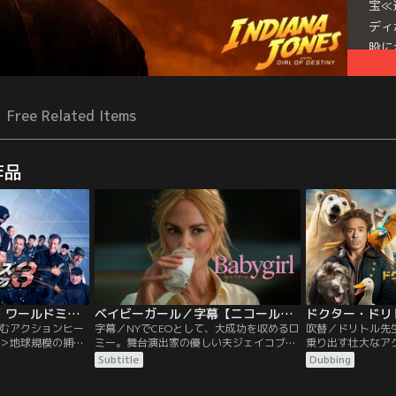
宝≪
ディ
股に
Free Related Items
作品
エクスペンダブルズ3 ワールドミッション／字幕【S・スタローン＋J・ステイサム】
ベイビーガール／字幕【ニコール・キッドマン主演】
ドクター・ドリ
むアクションヒー
字幕／NYでCEOとして、大成功を収めるロ
吹替／ドリトル先
＞地球規模の捕獲
ミー。舞台演出家の優しい夫ジェイコブと
乗り出す壮大なア
軍団“エクスペンダ
子供たちと、誰もが憧れる暮らしを送って
ー！！動物と話せ
Subtitle
Dubbing
に下されたCIAの
いた。ある時、ロミーは一人のインターン
だが変わり者。世
ション。それはか
から目が離せなくなる。彼の名はサミュエ
動物たちとひっそ