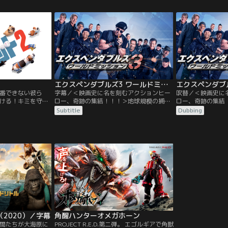
ルズを結成した仲
ル。ロミーの中に眠る欲望を見抜き、きわ
し、若き女王が重
まった組織の大物
どい挑発を仕掛けてくるのだ。行き過ぎた
リトル先生は女王
作戦だった…。
駆け引きをやめさせるためにサミュエルに
求めて伝説の島へ
会いに行くが…。
エクスペンダブルズ3 ワールドミッション／字幕【S・スタローン＋J・ステイサム】
番できない彼ら
字幕／＜映画史に名を刻むアクションヒー
吹替／＜映画史に
ける！キミを守り
ロー、奇跡の集結！！！＞地球規模の捕獲
ロー、奇跡の集結
ト）たちの、成長
作戦、始動！最強の傭兵軍団“エクスペンダ
作戦、始動！最強
Subtitle
Dubbing
Yマンハッタンで飼
ブルズ”を率いるバーニーに下されたCIAの
ブルズ”を率いるバ
て暮らすテリア系
作戦担当ドラマーのミッション。それはか
作戦担当ドラマー
型犬デューク。ケ
つて共にエクスペンダブルズを結成した仲
つて共にエクスペ
リアムが誕生。臆
間であり、現在は悪に染まった組織の大物
間であり、現在は
、リアムを我が子
ストーンバンクスの捕獲作戦だった…。
ストーンバンクス
いつも不安で…。
2020）／字幕
角醒ハンターオメガホーン
間たちが大海原に
PROJECT R.E.D.第二弾。 エゴルギアで角獣