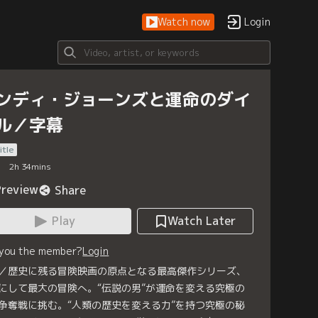
Watch now
Login
ンディ・ジョーンズと運命のダイ
ル／字幕
itle
2
h
34
mins
Preview
Share
Play
Watch Later
 you the member?
Login
／歴史に残る冒険映画の原点となる最高傑作シリーズ、
にして最大の冒険へ。“伝説の男”が運命を変える究極の
争奪戦に挑む。“人類の歴史を変える力”を持つ究極の秘