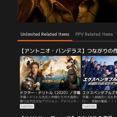
Unlimited Related Items
PPV Related Items
【アントニオ・バンデラス】つながりの
ドクター・ドリトル（2020）／字幕
字幕／ドリトル先生と仲間たちが大海原に
字幕／＜映画史に名を刻
乗り出す壮大なアクション・アドベンチャ
ロー、奇跡の集結！！！
ー！！動物と話せるドリトル先生は、名医
作戦、始動！最強の傭兵
Subtitle
Subtitle
だが変わり者。世間から遠ざかり、様々な
ブルズ”を率いるバーニー
動物たちとひっそりと暮らしていた。しか
作戦担当ドラマーのミッ