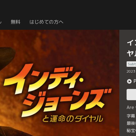
ル
無料
はじめての方へ
イ
ヤ
Subt
2023
Are
字幕
最後
秘宝