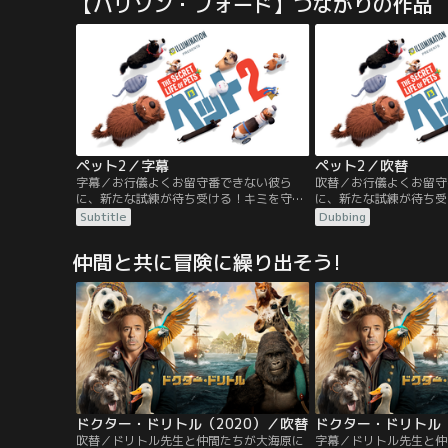
【ハリソン・フォード】つながりの作品
し、若き女王が重い病に倒れたと聞き、ド
つて共にエクスペンダブ
リトル先生は女王を救える唯一の治療法を
間であり、現在は悪に染
求めて伝説の島へと冒険の旅に出発する。
ストーンバンクスの捕獲
ペット2／字幕
ペット2／吹替
字幕／お行儀よくお留守番できない彼ら
吹替／お行儀よくお留守
に、新たな試練が待ち受ける！キミを守り
に、新たな試練が待ち受
たい…愛する家族（ペット）たちの、成長
たい…愛する家族（ペッ
Subtitle
Dubbing
と勇気と絆に感動！！NYマンハッタンで飼
と勇気と絆に感動！！N
い主のケイティに愛されて暮らすテリア系
い主のケイティに愛され
仲間と共に冒険に繰り出そう!
のマックスと、相棒の大型犬デューク。ケ
のマックスと、相棒の大
イティは結婚し、息子のリアムが誕生。臆
イティは結婚し、息子の
病で心配性のマックスは、リアムを我が子
病で心配性のマックスは
のように可愛がるあまりいつも不安で…。
のように可愛がるあまり
ドクター・ドリトル（2020）／吹替
ドクター・ドリトル（
吹替／ドリトル先生と仲間たちが大海原に
字幕／ドリトル先生と仲