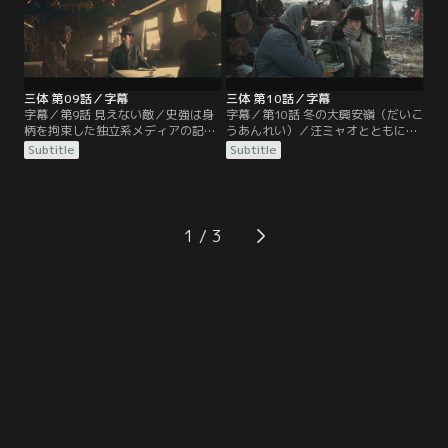
る”としか答えない。その後、汪ミ
りにリアルなことに違和感を抱き、
ャオは申玉菲からあるウェブサイト
制作会社に注目する。その一方で、
が書かれた紙を渡され、農場主の世
科学者の自殺はいまだに続いてい
界を自分の目で確かめるよう促され
た。
る。
三体 第09話／字幕
三体 第10話／字幕
字幕／第9話 見えない敵／史強は身
字幕／第10話 冬の大興安嶺（だいこ
柄を拘束した独立系メディアの記
うあんれい）／汪ミャオとともに申
者、慕星（ムー・シン）から、ある
玉菲の元を訪ねた史強は、楊冬の死
Subtitle
Subtitle
動画を入手。それは常偉思が下した
が問題解決の鍵を握っていることを
科学者保護に関わる極秘の命令が、
つかむ。そして徐冰冰を通して楊冬
事前に外部に漏れていたことを示す
が自殺するまでの様子を丁儀から聞
映像だった。厳格に管理された状況
き取り、彼女の行動を洗い直すこと
下での情報漏洩に、常偉思と史強は
に。一方、常偉思も独自のルートで
1
驚きを隠せない。同様の不可解な情
宇宙の瞬きについて調べを進め、史
報の流出は他の戦区でも発生してお
強と同じような情報を得ていた。
り…。