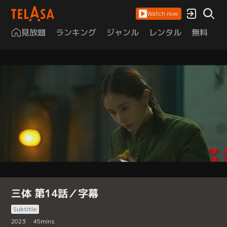
Watch now
見放題
ランキング
ジャンル
レンタル
無料
は
三体 第14話／字幕
Subtitle
2023
45
mins