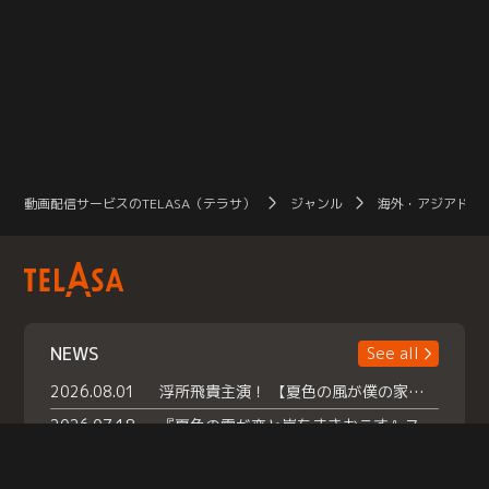
動画配信サービスのTELASA（テラサ）
ジャンル
海外・アジアドラ
NEWS
See all
2026.08.01
浮所飛貴主演！ 【夏色の風が僕の家にやってきた】 本日よりテラサで独占配信スタート！
2026.07.18
『夏色の雲が恋と嵐をまきおこす』スペシャルメイキング 【Part1】2026年７月18日（土）23時30分～配信スタート！話題のシーンの裏側を大公開！豪華キャスト大集合！ 『武宮家 真夏の家族会議』開催！
2026.07.15
救命医・遥（今田）の《心揺さぶる過去》や、 麻酔科医・権野（船越英一郎）の《謎多きプライベート》など… 《知られざるエピソード》を独占配信！