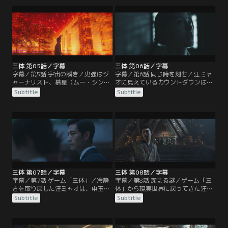
が、やはり超自然的な力が働いたと
に、科学境界（フロンティア）で聞
の思いを深める。妻や娘にも適当に
いた射撃手と農場主の仮説、そして
撮影するよう頼み、祈るような気持
自殺した科学者たちが頭を離れな
ちで現像をするが、2人が撮った写
い。勤務先の国家ナノサイエンステ
真に数字は現れなかった。カウント
クノロジー研究センターのラボに向
ダウンが現れるのは自分が撮影した
かった汪ミャオは、部下との会話か
写真だけだと悟った彼は…。
らある決断を下す。
三体 第05話／字幕
三体 第06話／字幕
字幕／第5話 宇宙の瞬き／史強はジ
字幕／第6話 同じ時を刻む／汪ミャ
ャーナリスト、慕星（ムー・シン）
オに見えているカウントダウンは申
の接触を受け、科学者の相次ぐ自殺
玉菲と何か関係があると踏んだ史強
Subtitle
Subtitle
について調査協力を提案される。一
は、科学境界（フロンティア）に潜
方、汪ミャオは、申玉菲の“予言”を
入することを汪ミャオに提案する。
受け、葉文潔の紹介で密雲電波天文
だが、そこが単なる学術組織ではな
観測基地の沙瑞山（シャー・ルイシ
いと認識を改めていた汪ミャオは難
ャン）を訪ねていた。だが、沙瑞山
色を示す。史強は、立て続けに起き
はそんな事象は不可能だと信じよう
る不可解な出来事に混乱している汪
としない。予言された午前1時、モ
ミャオの不安を和らげるため、カウ
ニターは赤い波形を示す。
ントダウンする時計を…。
三体 第07話／字幕
三体 第08話／字幕
字幕／第7話 ゲーム「三体」／冷静
字幕／第8話 深まる謎／ゲーム「三
さを取り戻した汪ミャオは、申玉菲
体」から現実世界に戻ってきた汪ミ
にカウントダウン現象の種を分析し
ャオと史強は“有能な助手”徐冰冰と
Subtitle
Subtitle
てみせる。改めて農場主の正体を尋
共に「三体」世界を検証。ゲームの
ねるが、申玉菲は“科学境界（フロ
目的や世界観が謎に包まれており、
ンティア）に加入する資格があ
シンプルに見えて細部の体感があま