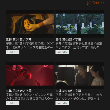
Sorting
三体 第01話／字幕
三体 第02話／字幕
字幕／第1話 科学者たちの死／2007
字幕／第2話 射撃手と農場主／会議
年、北京オリンピック開催間近の中
からの帰り、汪ミャオは自殺した物
国。ナノ素材研究者の汪ミャオ（ワ
理学者の1人である楊冬（ヤン・ド
Subtitle
Subtitle
ン・ミャオ）は突然訪ねてきた警官
ン）の恋人、丁儀（ディン・イー）
の史強（シー・チアン）に、学術組
を訪ねる。楊冬が死を選んだ理由を
織“科学境界（フロンティア）”との
尋ねると、丁儀は汪ミャオをビリヤ
関わりを質問される。史強の無礼な
ードに誘う。奇妙な“実験”のあと、
態度に汪ミャオは返答を拒むが、同
丁儀は楊冬の実験基地であり得ない
行していた軍人にある会議への出席
実験結果が出たこと、その結果が実
を要請され、やむなく同意。
験を行う前に楊冬の指導教授に届い
ていたことを語る。
三体 第03話／字幕
三体 第04話／字幕
字幕／第3話 カウントダウン／写真
字幕／第4話 科学者と刑事／止まら
の中に突如現れた謎の数字はカウン
ないカウントダウンに、汪ミャオは
トダウン。そう気づいた汪ミャオ
睡眠を取ることもできず憔悴しきっ
Subtitle
Subtitle
は、さまざまな角度から検討を行う
ていた。科学では解明できない現象