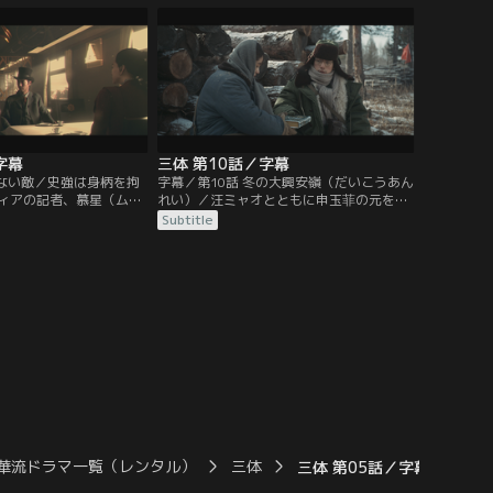
たちが頭を離れない。勤
天文観測基地の沙瑞山（シャー・ルイシャ
イエンステクノロジー研
ン）を訪ねていた。だが、沙瑞山はそんな
に向かった汪ミャオは、
事象は不可能だと信じようとしない。予言
ある決断を下す。
された午前1時、モニターは赤い波形を示
す。
字幕
三体 第10話／字幕
えない敵／史強は身柄を拘
字幕／第10話 冬の大興安嶺（だいこうあん
ィアの記者、慕星（ム
れい）／汪ミャオとともに申玉菲の元を訪
ある動画を入手。それは
ねた史強は、楊冬の死が問題解決の鍵を握
Subtitle
学者保護に関わる極秘の
っていることをつかむ。そして徐冰冰を通
部に漏れていたことを示
して楊冬が自殺するまでの様子を丁儀から
格に管理された状況下で
聞き取り、彼女の行動を洗い直すことに。
偉思と史強は驚きを隠せ
一方、常偉思も独自のルートで宇宙の瞬き
解な情報の流出は他の戦
について調べを進め、史強と同じような情
り…。
報を得ていた。
華流ドラマ一覧（レンタル）
三体
三体 第05話／字幕