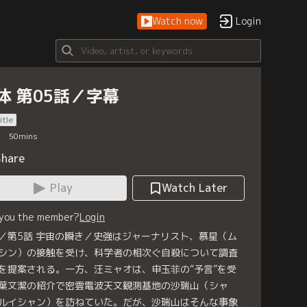
Watch now
Login
体 第05話／字幕
itle
50
mins
Share
Play
Watch Later
 you the member?
Login
／第5話 宇宙の瞬き／史強はジャーナリスト、慕星（ム
シン）の接触を受け、科学者の相次ぐ自殺について調査
を提案される。一方、汪ミャオは、申玉菲の“予言”を受
葉文潔の紹介で密雲電波天文観測基地の沙瑞山（シャ
ルイシャン）を訪ねていた。だが、沙瑞山はそんな事象