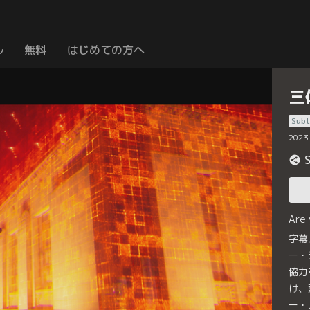
ル
無料
はじめての方へ
三
Subt
2023
Are
字幕
ー・
協力
け、
ー・