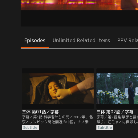
Episodes
Unlimited Related Items
PPV Rel
三体 第01話／字幕
三体 第02話／字幕
字幕／第1話 科学者たちの死／2007年、北
字幕／第2話 射撃手と
京オリンピック開催間近の中国。ナノ素材
帰り、汪ミャオは自殺し
研究者の汪ミャオ（ワン・ミャオ）は突然
である楊冬（ヤン・ドン
Subtitle
Subtitle
訪ねてきた警官の史強（シー・チアン）
（ディン・イー）を訪ね
に、学術組織“科学境界（フロンティ
んだ理由を尋ねると、丁