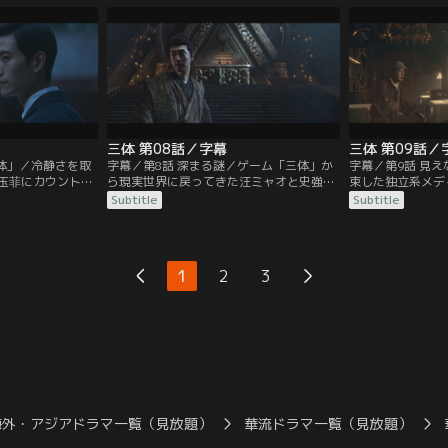
“実験”のあと、丁
撮影するよう頼み、祈るような気持ちで現
て自殺した科学者
り得ない実験結果
像をするが、2人が撮った写真に数字は現
務先の国家ナノサ
実験を行う前に楊
れなかった。カウントダウンが現れるのは
究センターのラボ
たことを語る。
自分が撮影した写真だけだと悟った彼
部下との会話から
は…。
三体 第08話／字幕
三体 第09話／
三体」／冷静さを取
字幕／第8話 深まる謎／ゲーム「三体」か
字幕／第9話 見
玉菲にカウントダ
ら現実世界に戻ってきた汪ミャオと史強
束した独立系メデ
みせる。改めて農
は“有能な助手”徐冰冰と共に「三体」世界
ー・シン）から、
Subtitle
Subtitle
申玉菲は“科学境
を検証。ゲームの目的や世界観が謎に包ま
常偉思が下した科
入する資格があ
れており、シンプルに見えて細部の体感が
命令が、事前に外
の後、汪ミャオは
あまりにリアルなことに違和感を抱き、制
す映像だった。厳
イトが書かれた紙
作会社に注目する。その一方で、科学者の
の情報漏洩に、常
1
2
3
を自分の目で確か
自殺はいまだに続いていた。
ない。同様の不可
区でも発生してお
海外・アジアドラマ一覧（見放題）
華流ドラマ一覧（見放題）