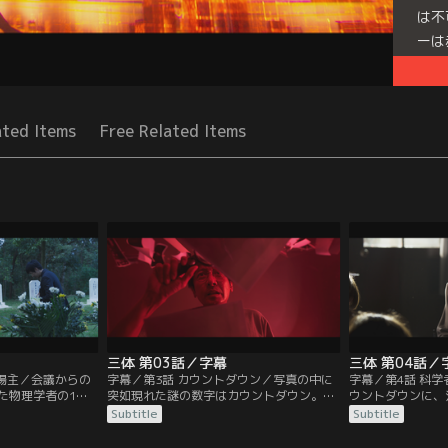
は不
ーは
Seri
ated Items
Free Related Items
三体 第03話／字幕
三体 第04話／
農場主／会議からの
字幕／第3話 カウントダウン／写真の中に
字幕／第4話 科
た物理学者の1人
突如現れた謎の数字はカウントダウン。そ
ウントダウンに、
）の恋人、丁儀
う気づいた汪ミャオは、さまざまな角度か
ともできず憔悴し
Subtitle
Subtitle
る。楊冬が死を選
ら検討を行うが、やはり超自然的な力が働
明できない現象に
儀は汪ミャオをビ
いたとの思いを深める。妻や娘にも適当に
ア）で聞いた射撃