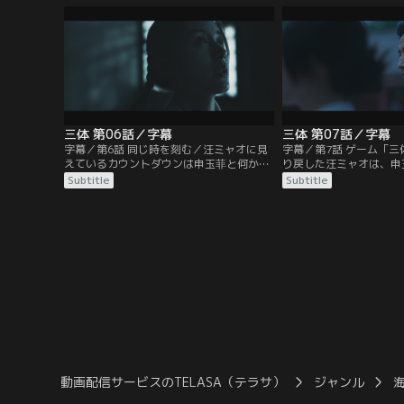
ア）”との関わりを質問される。史強の無
リヤードに誘う。奇妙な
礼な態度に汪ミャオは返答を拒むが、同行
儀は楊冬の実験基地であ
していた軍人にある会議への出席を要請さ
が出たこと、その結果が
れ、やむなく同意。
冬の指導教授に届いてい
三体 第06話／字幕
三体 第07話／字幕
字幕／第6話 同じ時を刻む／汪ミャオに見
字幕／第7話 ゲーム「
えているカウントダウンは申玉菲と何か関
り戻した汪ミャオは、申
係があると踏んだ史強は、科学境界（フロ
ウン現象の種を分析して
Subtitle
Subtitle
ンティア）に潜入することを汪ミャオに提
場主の正体を尋ねるが、
案する。だが、そこが単なる学術組織では
界（フロンティア）に加
ないと認識を改めていた汪ミャオは難色を
る”としか答えない。そ
示す。史強は、立て続けに起きる不可解な
申玉菲からあるウェブサ
出来事に混乱している汪ミャオの不安を和
を渡され、農場主の世界
らげるため、カウントダウンする時計
めるよう促される。
を…。
動画配信サービスのTELASA（テラサ）
ジャンル