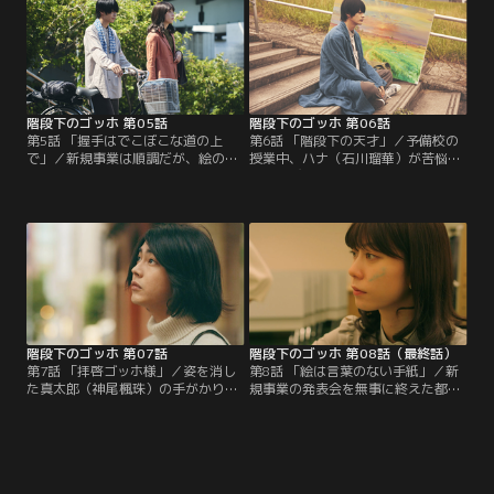
めるが…。
階段下のゴッホ 第05話
階段下のゴッホ 第06話
第5話 「握手はでこぼこな道の上
第6話 「階段下の天才」／予備校の
で」／新規事業は順調だが、絵の方
授業中、ハナ（石川瑠華）が苦悩
が行き詰った都（SUMIRE）。そこ
し、叫び出した。都（SUMIRE）が
で真太郎（神尾楓珠）は都にアドバ
ハナを慰める中、予備校仲間たちも
イスするが、言い返され、2人の関
本音を語り始める。その翌日、予備
係はギクシャクしてしまう…。
校で火事が起こり…？
階段下のゴッホ 第07話
階段下のゴッホ 第08話（最終話）
第7話 「拝啓ゴッホ様」／姿を消し
第8話 「絵は言葉のない手紙」／新
た真太郎（神尾楓珠）の手がかりを
規事業の発表会を無事に終えた都
追って、青いスケッチブックと共に
（SUMIRE）に、真太郎（神尾楓
赤い絵のあるギャラリーを訪れた都
珠）の目撃情報が入る。慌ててその
（SUMIRE）。そこでスケッチブッ
旅館に向かった都を真太郎は追い返
クを開いた都は…。
そうとするが、都は諦めず…。