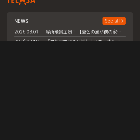
NEWS
See all
2026.08.01
浮所飛貴主演！ 【夏色の風が僕の家にやってきた】 本日よりテラサで独占配信スタート！
2026.07.18
『夏色の雲が恋と嵐をまきおこす』スペシャルメイキング 【Part1】2026年７月18日（土）23時30分～配信スタート！話題のシーンの裏側を大公開！豪華キャスト大集合！ 『武宮家 真夏の家族会議』開催！
2026.07.15
救命医・遥（今田）の《心揺さぶる過去》や、 麻酔科医・権野（船越英一郎）の《謎多きプライベート》など… 《知られざるエピソード》を独占配信！
Help
|
Company Profile
|
Act on Specified Commercial Transactions
|
Terms of Service
|
Privacy Policy
© TELASA CORPORATION, All Rights Reserved.