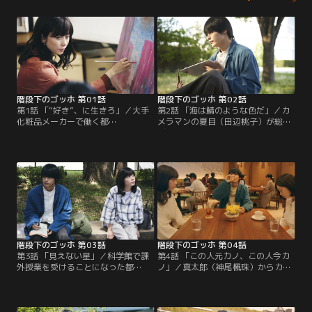
階段下のゴッホ 第01話
階段下のゴッホ 第02話
第1話 「“好き”、に生きろ」／大手
第2話 「海は鯖のような色だ」／カ
化粧品メーカーで働く都
メラマンの夏目（田辺桃子）が総合
（SUMIRE）は、巨大な赤い絵と出
ディレクターを務める新ブランド立
会い、その力強い筆跡に突き動かさ
ち上げメンバーになった都
れ美術予備校の門戸を叩く。そこ
（SUMIRE）。夏目と打ち解けよう
で、真太郎（神尾楓珠）と邂逅
と悩む都に真太郎（神尾楓珠）
し…。
は…。
階段下のゴッホ 第03話
階段下のゴッホ 第04話
第3話 「見えない星」／科学館で課
第4話 「この人元カノ、この人今カ
外授業を受けることになった都
ノ」／真太郎（神尾楓珠）からカフ
（SUMIRE）たち。油画の主題とな
ェに呼ばれ、元カノ・小夜子（杏
るものを探す都を、いつにも増して
花）に今カノと紹介された都
前のめりな真太郎（神尾楓珠）がプ
（SUMIRE）。そこに洋二（朝井大
ラネタリウムに誘い…。
智）から連絡が入り、都は助けを求