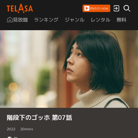
Watch now
見放題
ランキング
ジャンル
レンタル
無料
は
階段下のゴッホ 第07話
2022
20
mins