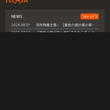
NEWS
See all
2026.08.01
浮所飛貴主演！ 【夏色の風が僕の家にやってきた】 本日よりテラサで独占配信スタート！
2026.07.18
『夏色の雲が恋と嵐をまきおこす』スペシャルメイキング 【Part1】2026年７月18日（土）23時30分～配信スタート！話題のシーンの裏側を大公開！豪華キャスト大集合！ 『武宮家 真夏の家族会議』開催！
2026.07.15
救命医・遥（今田）の《心揺さぶる過去》や、 麻酔科医・権野（船越英一郎）の《謎多きプライベート》など… 《知られざるエピソード》を独占配信！
Help
|
Company Profile
|
Act on Specified Commercial Transactions
|
Terms of Service
|
Privacy Policy
© TELASA CORPORATION, All Rights Reserved.