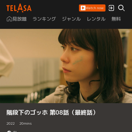
Watch now
見放題
ランキング
ジャンル
レンタル
無料
は
階段下のゴッホ 第08話（最終話）
2022
20
mins