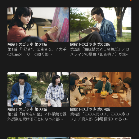
階段下のゴッホ 第01話
階段下のゴッホ 第02話
第1話 「“好き”、に生きろ」／大手
第2話 「海は鯖のような色だ」／カ
化粧品メーカーで働く都
メラマンの夏目（田辺桃子）が総合
（SUMIRE）は、巨大な赤い絵と出
ディレクターを務める新ブランド立
会い、その力強い筆跡に突き動かさ
ち上げメンバーになった都
れ美術予備校の門戸を叩く。そこ
（SUMIRE）。夏目と打ち解けよう
で、真太郎（神尾楓珠）と邂逅
と悩む都に真太郎（神尾楓珠）
し…。
は…。
階段下のゴッホ 第03話
階段下のゴッホ 第04話
第3話 「見えない星」／科学館で課
第4話 「この人元カノ、この人今カ
外授業を受けることになった都
ノ」／真太郎（神尾楓珠）からカフ
（SUMIRE）たち。油画の主題とな
ェに呼ばれ、元カノ・小夜子（杏
るものを探す都を、いつにも増して
花）に今カノと紹介された都
前のめりな真太郎（神尾楓珠）がプ
（SUMIRE）。そこに洋二（朝井大
ラネタリウムに誘い…。
智）から連絡が入り、都は助けを求