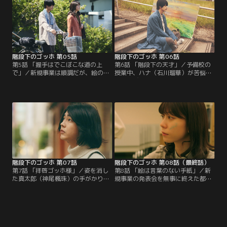
めるが…。
階段下のゴッホ 第05話
階段下のゴッホ 第06話
第5話 「握手はでこぼこな道の上
第6話 「階段下の天才」／予備校の
で」／新規事業は順調だが、絵の方
授業中、ハナ（石川瑠華）が苦悩
が行き詰った都（SUMIRE）。そこ
し、叫び出した。都（SUMIRE）が
で真太郎（神尾楓珠）は都にアドバ
ハナを慰める中、予備校仲間たちも
イスするが、言い返され、2人の関
本音を語り始める。その翌日、予備
係はギクシャクしてしまう…。
校で火事が起こり…？
階段下のゴッホ 第07話
階段下のゴッホ 第08話（最終話）
第7話 「拝啓ゴッホ様」／姿を消し
第8話 「絵は言葉のない手紙」／新
た真太郎（神尾楓珠）の手がかりを
規事業の発表会を無事に終えた都
追って、青いスケッチブックと共に
（SUMIRE）に、真太郎（神尾楓
赤い絵のあるギャラリーを訪れた都
珠）の目撃情報が入る。慌ててその
（SUMIRE）。そこでスケッチブッ
旅館に向かった都を真太郎は追い返
クを開いた都は…。
そうとするが、都は諦めず…。