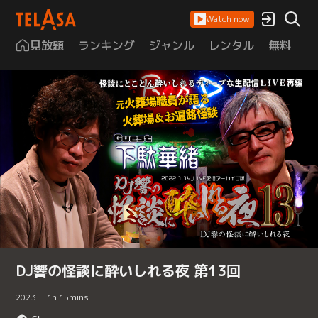
Watch now
見放題
ランキング
ジャンル
レンタル
無料
は
DJ響の怪談に酔いしれる夜 第13回
2023
1
h
15
mins