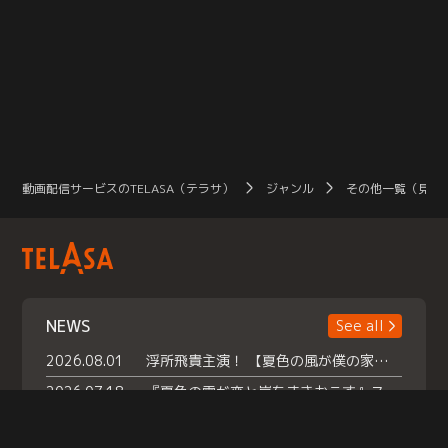
動画配信サービスのTELASA（テラサ）
ジャンル
その他一覧（見放
NEWS
See all
2026.08.01
浮所飛貴主演！ 【夏色の風が僕の家にやってきた】 本日よりテラサで独占配信スタート！
2026.07.18
『夏色の雲が恋と嵐をまきおこす』スペシャルメイキング 【Part1】2026年７月18日（土）23時30分～配信スタート！話題のシーンの裏側を大公開！豪華キャスト大集合！ 『武宮家 真夏の家族会議』開催！
2026.07.15
救命医・遥（今田）の《心揺さぶる過去》や、 麻酔科医・権野（船越英一郎）の《謎多きプライベート》など… 《知られざるエピソード》を独占配信！