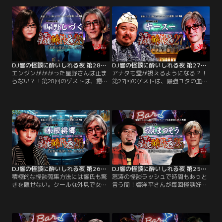
本物のバーで酒を酌み交わし、気心
ンスはやともさん。心霊現象や霊感
の知れた和やかな雰囲気の中、次々
について独自の考察を展開し、話は
と体験談や実話怪談を披露！
紀元前の人類にまで及ぶ壮大なアカ
デミック回！
DJ響の怪談に酔いしれる夜 第28回 星野しづくさんゲスト回
DJ響の怪談に酔いしれる夜 第27回 ヤースー氏ゲスト回
エンジンがかかった星野さんは止ま
アナタも霊が視えるようになる？！
らない？！第28回のゲストは、癒し
第27回のゲストは、最強ユタの血を
の美声でゾクっと怖い怪談を語る星
引く沖縄出身のヤースー氏▽幼少期
野しづくさん。こっくりさんを毎日
から霊が視える生活が日常だったと
やるような思春期を過ごした星野さ
いうヤースー氏。現在はユタだった
んは、実家でも幽霊に遭遇！。まる
おば～が守護霊となり、コワイモノ
で異世界に迷い込んだような不思議
なし？！▽幽霊は怖い話をすると集
だらけの実話怪談から異界怪談が連
まる？幽霊は眠らない？様々な疑問
鎖！
にズバリ回答！
DJ響の怪談に酔いしれる夜 第26回 木根緋郷氏ゲスト回
DJ響の怪談に酔いしれる夜 第25回 うえまつそう氏ゲスト回
積極的な怪談蒐集方法には響氏も驚
怒涛の怪談ラッシュで時間もあっと
きを隠せない。クールな外見で女性
言う間！響洋平さんが毎回怪談好き
ファンから圧倒的な支持を受け、次
なゲストを招き、怪談を披露し合っ
世代怪談師の中でも大本命と呼び声
てディープな怪談談義を繰り広げ
高い木根緋郷氏がゲスト▽その佇ま
る、怪談好きたちの社交場的番組。
いとは裏腹に、響氏から「（怪談
第25回のゲストは、渋谷モヤイ像作