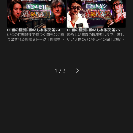
の）ヘンタイ」と呼ばれるほど怪談
者の孫で、ミュージシャン、さらに
愛に溢れる木根氏。
体育教師という肩書を持つ、新島出
身の怪談師、地獄先生・うえまつそ
う氏！
DJ響の怪談に酔いしれる夜 第24回 チビル松村氏ゲスト回
DJ響の怪談に酔いしれる夜 第23回 Dr.マキダシ氏ゲスト回
UFOの目撃談まで息つく間もなく繰
恐ろしい青森の呪詛返しまで、激し
り出される怪談＆トーク！怪談をこ
いフリ幅のパンチライン回！現役精
よなく愛する怪談DJこと響洋平さん
神科医で医療現場の第一線に立ちつ
が毎回怪談好きなゲストを招き、怪
つ、ラッパーとしても活躍中のDr.マ
談を披露し合ってディープな怪談談
キダシ氏が登場！普段語る場所があ
義を繰り広げる、怪談好きたちの社
まりないというラッパーやクラブに
交場的LIVE配信番組▽第24回目の今
まつわる怪談を、ラップバトルよろ
回は、平成生まれのイケメン怪談師
しく次々と繰り出すDr.マキダシ氏。
1
として人気急上昇中のチビル松村さ
んが登場！