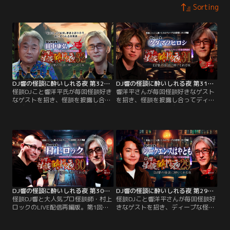
Sorting
DJ響の怪談に酔いしれる夜 第32回 田中康弘氏ゲスト回
DJ響の怪談に酔いしれる夜 第31回 クダマツヒロシ氏ゲスト回
怪談DJこと響洋平氏が毎回怪談好き
響洋平さんが毎回怪談好きなゲスト
なゲストを招き、怪談を披露し合っ
を招き、怪談を披露し合ってディー
てディープな怪談談義を繰り広げ
プな怪談談義を繰り広げる、怪談好
る、怪談好きたちの社交場的LIVE配
きたちの社交場的LIVE配信番組▽第
信番組▽第32回のゲストは生配信当
31回のゲストはChannel恐怖初登
日が＜山の日＞という事で、「山
場！都市ボーイズのはやせ氏や夜馬
怪」と言えばこの方！作家でカメラ
裕氏などの人気怪談師もイチオシの
マンの田中康弘さん！
クダマツヒロシ氏！
DJ響の怪談に酔いしれる夜 第30回 村上ロック氏ゲスト回
DJ響の怪談に酔いしれる夜 第29回 シークエンスはやとも氏ゲスト回
怪談DJ響と大人気プロ怪談師・村上
怪談DJこと響洋平さんが毎回怪談好
ロックのLIVE配信再編版。第1回、
きなゲストを招き、ディープな怪談
第2回に続き3度目の登場。1978年
談義を繰り広げるLIVE配信番組。ゲ
生まれの「78年組」である2人が、
ストは＜視えすぎる芸人＞シークエ