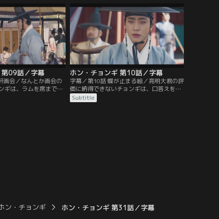
一方、成祖（ソンジョ）
王に気づいた仁王山の守護神ホリョンも姿
ュヒャン）大君は日月星
を現す。
 第09話／字幕
ホン・チョンギ 第10話／字幕
竹軒画会／なんとか画会の
字幕／第10話 蝶が止まる絵／亮明大君の評
ンギは、ラムを席まで案
価に納得できないチョンギは、口答えをし
に応援の言葉をかけるラ
て去ろうとするが、ハン・ゴンはチョンギ
Subtitle
たちが顔をそろえる中
の絵を高く評価していた。その時、チョン
勝を目指す。そしていよ
ギの絵に蝶が止まる。実は昨夜、ハン・ゴ
、画題が読み上げられ
ンはウノの娘が参加すると聞いており…。
ホン・チョンギ
ホン・チョンギ 第31話／字幕