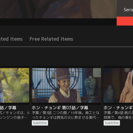
Seri
ated Items
Free Related Items
2話／字幕
ホン・チョンギ 第03話／字幕
ホン・チョンギ
式／チョンギは、9
字幕／第3話 二つの顔／19年後。画工とな
字幕／第4話 桃
ソンジンの息子
ったチョンギは病気の父に飲ませる薬代を
妓房で、偽の薬を
ラムは、怪我をし
稼ぐため、隠れて古画の模作を描いて売っ
その様子を見てい
Subtitle
Subtitle
いを結び、雨乞い
ていた。一方ラムは、表向きは天体観測を
ォルソン）に扮し
に行こうと誘う。
行う書文観（ソムングァン）の主簿（チュ
のある一言が気に