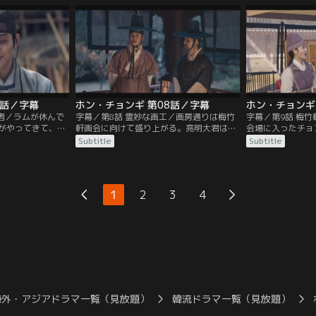
役目というの
ブ）の役職に就きながら、裏ではもう一つ
衛に調べさせる。
の顔を持っていた。
の次男・朱香（チ
に接近する。
7話／字幕
ホン・チョンギ 第08話／字幕
ホン・チョンギ
す者／ラムが休んで
字幕／第8話 霊妙な画工／画房通りは梅竹
字幕／第9話 梅
がやってきて、チ
軒画会に向けて盛り上がる。亮明大君は模
会場に入ったチョ
子をミスと朱香大
作画工も参加するだろうと予測する。聖画
内する。チョンギ
Subtitle
Subtitle
香大君は魔王を体
（ソンファ）ハン・ゴンは、先王の御容を
ム。名だたる画工
いるが、ミスは、
復元するには霊妙な画工が必要だという話
で、チョンギは優
ではないかと怪し
を亮明大君に伝え、画会でその者を見つけ
いよ画会が始まり
ようと言う。
る。
1
2
3
4
海外・アジアドラマ一覧（見放題）
韓流ドラマ一覧（見放題）