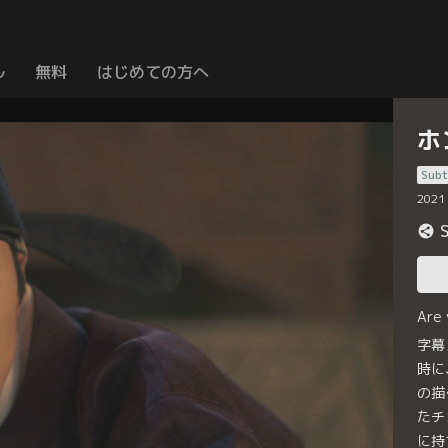
ル
無料
はじめての方へ
ホ
Subt
2021
Are
字幕
時に
の描
たチ
に持