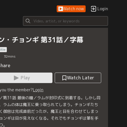
Watch now
Login
ン・チョンギ 第31話／字幕
itle
32
mins
Share
Play
Watch Later
 you the member?
Login
／第31話 最後の瞳／ラムが封印式に到着する。しかし同
、ラムの体は魔王に乗っ取られてしまう。チョンギたち
く御容は完成直前だったが、魔王と目を合わせてしまっ
ョンギは目が見えなくなる。それでもチョンギは筆を手
つ。