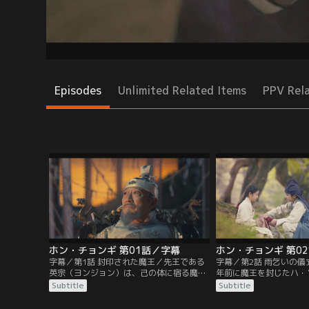
Episodes
Unlimited Related Items
PPV Rel
ホン・チョンギ 第01話／字幕
ホン・チョンギ 第0
字幕／第1話 封印された魔王／先王である
字幕／第2話 雨乞いの儀
英宗（ヨンジョン）は、己の体に宿る魔王
年前に魔王を封じたハ・
を自らの御容に封印する儀式を行ってい
ハ・ラムと親しくなる。
Subtitle
Subtitle
た。封印には成功するが、画工ホン・ウノ
たチョンギの足に手ぬぐ
は子孫が視力を失う呪いをかけられる。そ
の儀式後にまた桃を採り