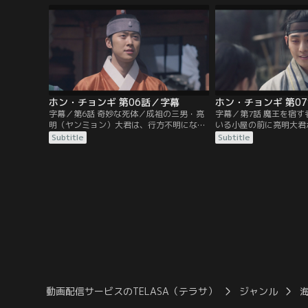
の夜、ウノの娘が生まれ、ホン・チョンギ
しかし、儀式でのラムの
と名付けられる。
が…。
ホン・チョンギ 第06話／字幕
ホン・チョンギ 第0
字幕／第6話 奇妙な死体／成祖の三男・亮
字幕／第7話 魔王を宿
明（ヤンミョン）大君は、行方不明になっ
いる小屋の前に亮明大君
たラムを捜しに仁王山へ向かう。仁王山で
ョンギと出会う。その様
Subtitle
Subtitle
は、国巫（クンム）であったミスと朱香大
君が遠目に観察する。朱
君が、禁軍の奇妙な死体を調べていた。ミ
に取り込みたいと考えて
スは、死体には生命の温気がないことから
魔王がラムの中にいるの
魔王の仕業だと断言する。
む。
動画配信サービスのTELASA（テラサ）
ジャンル