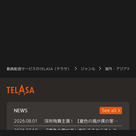
動画配信サービスのTELASA（テラサ）
ジャンル
海外・アジアドラ
NEWS
See all
2026.08.01
浮所飛貴主演！ 【夏色の風が僕の家にやってきた】 本日よりテラサで独占配信スタート！
2026.07.18
『夏色の雲が恋と嵐をまきおこす』スペシャルメイキング 【Part1】2026年７月18日（土）23時30分～配信スタート！話題のシーンの裏側を大公開！豪華キャスト大集合！ 『武宮家 真夏の家族会議』開催！