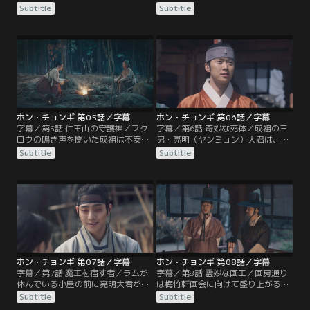
ませる薬代を稼ぐため、隠れて古画
問い詰める。その様子を見ていたの
Subtitle
Subtitle
の模作を描いて売っていた。一方ラ
は、日月星（イルウォルソン）に扮
ムは、表向きは天体観測を行う書文
したラムだった。チョンギのある一
観（ソムングァン）の主簿（チュ
言が気になったラムは、詳細を護衛
ブ）の役職に就きながら、裏ではも
に調べさせる。一方、成祖（ソンジ
う一つの顔を持っていた。
ョ）の次男・朱香（チュヒャン）大
君は日月星に接近する。
ホン・チョンギ 第05話／字幕
ホン・チョンギ 第06話／字幕
字幕／第5話 仁王山の守護神／フク
字幕／第6話 奇妙な死体／成祖の三
ロウの鳴き声を聞いた成祖は不安に
男・亮明（ヤンミョン）大君は、行
襲われる。仁王山では魔王がチョン
方不明になったラムを捜しに仁王山
Subtitle
Subtitle
ギを捜し回り、チョンギは都城に戻
へ向かう。仁王山では、国巫（クン
る途中で老女に出会う。老女サムシ
ム）であったミスと朱香大君が、禁
ンは魔王からチョンギを隠し、魔王
軍の奇妙な死体を調べていた。ミス
に気づいた仁王山の守護神ホリョン
は、死体には生命の温気がないこと
も姿を現す。
から魔王の仕業だと断言する。
ホン・チョンギ 第07話／字幕
ホン・チョンギ 第08話／字幕
字幕／第7話 魔王を宿す者／ラムが
字幕／第8話 霊妙な画工／画房通り
休んでいる小屋の前に亮明大君がや
は梅竹軒画会に向けて盛り上がる。
ってきて、チョンギと出会う。その
亮明大君は模作画工も参加するだろ
Subtitle
Subtitle
様子をミスと朱香大君が遠目に観察
うと予測する。聖画（ソンファ）ハ