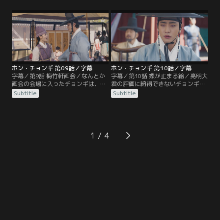
する。朱香大君は魔王を体に取り込
ン・ゴンは、先王の御容を復元する
みたいと考えているが、ミスは、魔
には霊妙な画工が必要だという話を
王がラムの中にいるのではないかと
亮明大君に伝え、画会でその者を見
怪しむ。
つけようと言う。
ホン・チョンギ 第09話／字幕
ホン・チョンギ 第10話／字幕
字幕／第9話 梅竹軒画会／なんとか
字幕／第10話 蝶が止まる絵／亮明大
画会の会場に入ったチョンギは、ラ
君の評価に納得できないチョンギ
ムを席まで案内する。チョンギに応
は、口答えをして去ろうとするが、
Subtitle
Subtitle
援の言葉をかけるラム。名だたる画
ハン・ゴンはチョンギの絵を高く評
工たちが顔をそろえる中で、チョン
価していた。その時、チョンギの絵
ギは優勝を目指す。そしていよいよ
に蝶が止まる。実は昨夜、ハン・ゴ
画会が始まり、画題が読み上げられ
ンはウノの娘が参加すると聞いてお
る。
り…。
1