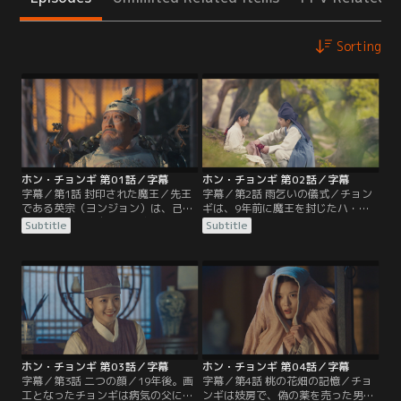
Sorting
ホン・チョンギ 第01話／字幕
ホン・チョンギ 第02話／字幕
字幕／第1話 封印された魔王／先王
字幕／第2話 雨乞いの儀式／チョン
である英宗（ヨンジョン）は、己の
ギは、9年前に魔王を封じたハ・ソ
体に宿る魔王を自らの御容に封印す
ンジンの息子ハ・ラムと親しくな
Subtitle
Subtitle
る儀式を行っていた。封印には成功
る。ラムは、怪我をしたチョンギの
するが、画工ホン・ウノは子孫が視
足に手ぬぐいを結び、雨乞いの儀式
力を失う呪いをかけられる。その
後にまた桃を採りに行こうと誘う。
夜、ウノの娘が生まれ、ホン・チョ
しかし、儀式でのラムの役目という
ンギと名付けられる。
のが…。
ホン・チョンギ 第03話／字幕
ホン・チョンギ 第04話／字幕
字幕／第3話 二つの顔／19年後。画
字幕／第4話 桃の花畑の記憶／チョ
工となったチョンギは病気の父に飲
ンギは妓房で、偽の薬を売った男を