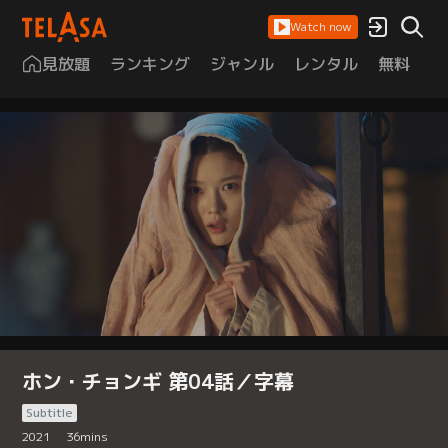
Watch now
見放題
ランキング
ジャンル
レンタル
無料
は
ホン・チョンギ 第04話／字幕
Subtitle
2021
36
mins