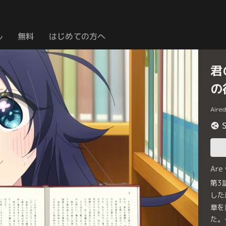
ル
無料
はじめての方へ
君
の
Aire
Are
第3
した
章を
た。