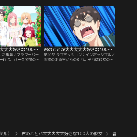
きの秘策を実行する…。
かと戸惑う恋太郎だが…。
君のことが大大大大大好きな100人の彼女 第09話
君のことが大大大大大好きな100人の彼女 第10話
かけた聖戦／フラワーパー
第10話 ラブミッション：インポッシブル／
一行は、パーク名物のブ
突然の羽香里からの別れ。それは彼女の母
に参加する。ブーケをキ
親である羽々里から恋太郎を守るための悲
特製のウェディングドレ
痛な決断だった。羽香里を連れ戻すため、
一緒に記念撮影ができる
恋太郎ファミリーはいざ花園家の屋敷に忍
び込む。
タル）
君のことが大大大大大好きな100人の彼女
君のことが大