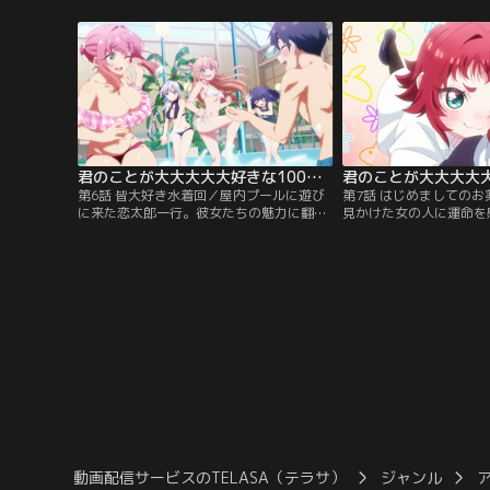
の運命の人、羽香里と唐音と出会う。果た
ァーストキスを奪い合う
して恋太郎の決断は！？
君のことが大大大大大好きな100人の彼女 第06話
第6話 皆大好き水着回／屋内プールに遊び
第7話 はじめましての
に来た恋太郎一行。彼女たちの魅力に翻弄
見かけた女の人に運命を
され、ついには失神してしまった恋太郎。
日化学室を訪れるとその
その後もトラブルに見舞われる彼女た
柄で陽気な女の子、薬膳
ち…。どうなるスパリゾート編？！
った。いささか強引な楠
動画配信サービスのTELASA（テラサ）
ジャンル