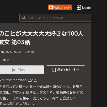
Watch now
Login
のことが大大大大大好きな100人
彼女 第03話
d on 2023/10/22
23
mins
Share
Play
Watch Later
 you the member?
Login
話 無口な姫と騎士と武士／好本静と運命の出会いを果た
恋太郎。静は人と話すことが苦手で、愛読書の台詞や文
指差し、それを相手に読んでもらいながら会話してい
そんな静に恋太郎は…。