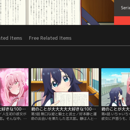
Seri
ated Items
Free Related Items
君のことが大大大大大好きな100人の彼女 第02話
君のことが大大大大大好きな100人の彼女 第03話
ウ／人生初の彼女が
第3話 無口な姫と騎士と武士／好本静と運
第4話 いちゃい
郎。そんな中、キ
命の出会いを果たした恋太郎。静は人と話
彼女に戸惑うも、
とを知った羽香里
すことが苦手で、愛読書の台詞や文章を指
勢もあり、静を迎
の手で恋太郎のフ
差し、それを相手に読んでもらいながら会
しかしどこか遠慮