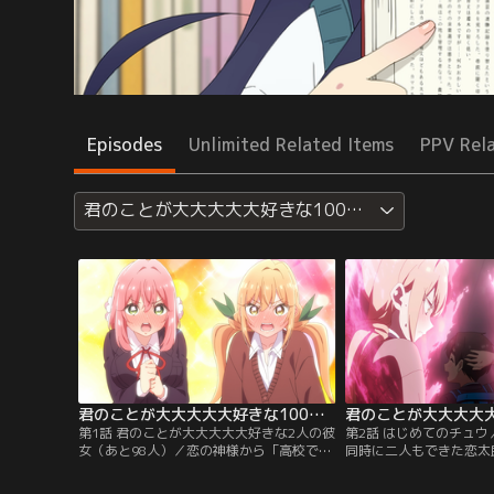
Episodes
Unlimited Related Items
PPV Rel
君のことが大大大大大好きな100人の彼女
君のことが大大大大大好きな100人の彼女 第01話
第1話 君のことが大大大大大好きな2人の彼
第2話 はじめてのチュ
女（あと98人）／恋の神様から「高校で出
同時に二人もできた恋太
会う運命の人は100人いる」と告げられた
スの経験もまだであるこ
恋太郎。そんな中、入学式から早々に二人
と唐音。二人はあの手こ