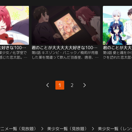
のだが…。
話していた。そんな静に恋太郎は…。
恋太郎はとってお
君のことが大大大大大好きな100人の彼女 第07話
君のことが大大大大大好きな100人の彼女 第08話
お薬少女／化学室で
第8話 キスゾンビ・パニック／楠莉が用意
第9話 愛と魂を
感じた恋太郎。翌
した薬を間違って飲んだ羽香里、唐音、
クを訪れた恋太郎
女性はおらず、小
静、凪乃は恋太郎とキスをすることしか考
ーケトスイベント
楠莉がいるだけだ
えられないキスゾンビになってしまった！
ャッチできた人は
莉に恋太郎は…。
恋太郎と楠莉は、4人を救うため化学室を
スを着て、恋人と
目指す…！
というが…。
1
2
アニメ一覧（見放題）
美少女一覧（見放題）
美少女一覧（レン