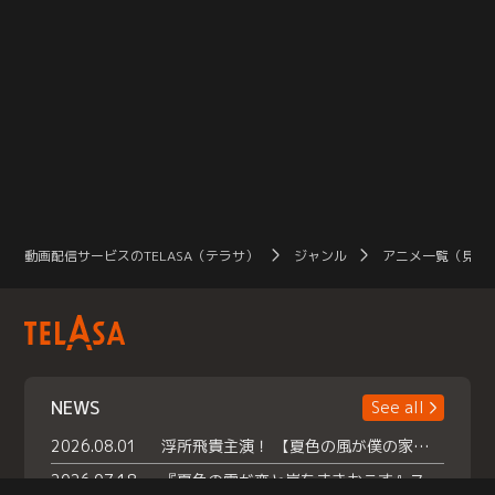
動画配信サービスのTELASA（テラサ）
ジャンル
アニメ一覧（見放
NEWS
See all
2026.08.01
浮所飛貴主演！ 【夏色の風が僕の家にやってきた】 本日よりテラサで独占配信スタート！
2026.07.18
『夏色の雲が恋と嵐をまきおこす』スペシャルメイキング 【Part1】2026年７月18日（土）23時30分～配信スタート！話題のシーンの裏側を大公開！豪華キャスト大集合！ 『武宮家 真夏の家族会議』開催！