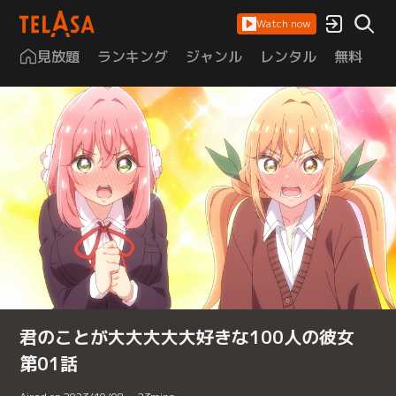
Watch now
見放題
ランキング
ジャンル
レンタル
無料
は
君のことが大大大大大好きな100人の彼女
第01話