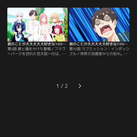
子、薬膳楠莉がいるだけだった。い
ンビになってしまった！恋太郎と楠
ささか強引な楠莉に恋太郎は…。
莉は、4人を救うため化学室を目指
す…！
君のことが大大大大大好きな100人の彼女 第09話
君のことが大大大大大好きな100人の彼女 第10話
第9話 愛と魂をかけた聖戦／フラワ
第10話 ラブミッション：インポッシ
ーパークを訪れた恋太郎一行は、パ
ブル／突然の羽香里からの別れ。そ
ーク名物のブーケトスイベントに参
れは彼女の母親である羽々里から恋
加する。ブーケをキャッチできた人
太郎を守るための悲痛な決断だっ
は特製のウェディングドレスを着
た。羽香里を連れ戻すため、恋太郎
て、恋人と一緒に記念撮影ができる
ファミリーはいざ花園家の屋敷に忍
というが…。
び込む。
1