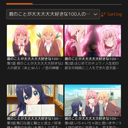
君のことが大大大大大好きな100人の彼女
Sorting
君のことが大大大大大好きな100人の彼女 第01話
君のことが大大大大大好きな100人の彼女 第02話
第1話 君のことが大大大大大好きな2
第2話 はじめてのチュウ／人生初の
人の彼女（あと98人）／恋の神様か
彼女が同時に二人もできた恋太郎。
ら「高校で出会う運命の人は100人
そんな中、キスの経験もまだである
いる」と告げられた恋太郎。そんな
ことを知った羽香里と唐音。二人は
中、入学式から早々に二人の運命の
あの手この手で恋太郎のファースト
人、羽香里と唐音と出会う。果たし
キスを奪い合うのだが…。
て恋太郎の決断は！？
君のことが大大大大大好きな100人の彼女 第03話
君のことが大大大大大好きな100人の彼女 第04話
第3話 無口な姫と騎士と武士／好本
第4話 いちゃいちゃ回と思いきや／3
静と運命の出会いを果たした恋太
人目の彼女に戸惑うも、恋太郎の誠