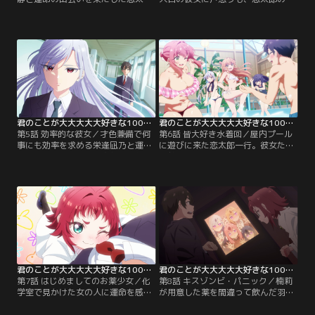
郎。静は人と話すことが苦手で、愛
意に満ちた姿勢もあり、静を迎え入
読書の台詞や文章を指差し、それを
れる羽香里と唐音。しかしどこか遠
相手に読んでもらいながら会話して
慮がちな様子の静。そこで恋太郎は
いた。そんな静に恋太郎は…。
とっておきの秘策を実行する…。
君のことが大大大大大好きな100人の彼女 第05話
君のことが大大大大大好きな100人の彼女 第06話
第5話 効率的な彼女／才色兼備で何
第6話 皆大好き水着回／屋内プール
事にも効率を求める栄逢凪乃と運命
に遊びに来た恋太郎一行。彼女たち
の出会いを果たした恋太郎。何気な
の魅力に翻弄され、ついには失神し
い会話ですら「無意義」とあしらわ
てしまった恋太郎。その後もトラブ
れ、本当に“運命の人”なのかと戸惑
ルに見舞われる彼女たち…。どうな
う恋太郎だが…。
るスパリゾート編？！
君のことが大大大大大好きな100人の彼女 第07話
君のことが大大大大大好きな100人の彼女 第08話
第7話 はじめましてのお薬少女／化
第8話 キスゾンビ・パニック／楠莉
学室で見かけた女の人に運命を感じ
が用意した薬を間違って飲んだ羽香
た恋太郎。翌日化学室を訪れるとそ
里、唐音、静、凪乃は恋太郎とキス
の女性はおらず、小柄で陽気な女の
をすることしか考えられないキスゾ