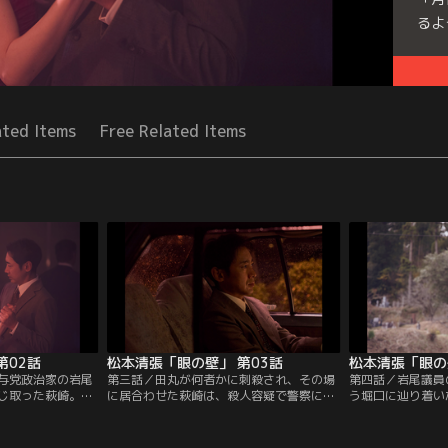
るよ
Seri
ated Items
Free Related Items
第02話
松本清張「眼の壁」 第03話
松本清張「眼の
与党政治家の岩尾
第三話／田丸が何者かに刺殺され、その場
第四話／岩尾議員
じ取った萩崎。岩
に居合わせた萩崎は、殺人容疑で警察に追
う堀口に辿り着い
月世界」に潜入す
われる身に。警視庁捜査一課の刑事・笹川
関野や田丸を殺し
子（泉里香）と出
は、事件の捜査をする中で、これが単なる
言い張り、萩崎の
堀口と会っていた
殺人事件ではないことを直感する。一方、
う。その夜、それ