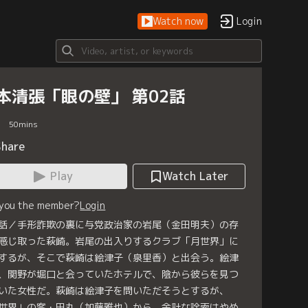
Watch now
Login
本清張「眼の壁」 第02話
50
mins
Share
Play
Watch Later
 you the member?
Login
話／手形詐欺の裏に与党政治家の岩尾（金田明夫）の存
感じ取った萩崎。岩尾の出入りするクラブ「月世界」に
するが、そこで萩崎は絵津子（泉里香）と出会う。絵津
、関野が堀口と会っていたホテルで、陰から彼らを見つ
いた女性だ。萩崎は絵津子を問いただそうとするが、
世界」の客・田丸（加藤雅也）から、余計な詮索はやめ