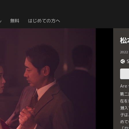
ル
無料
はじめての方へ
松
2022
Are
第二
在を
潜入
子は
めて
「月