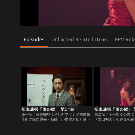
Episodes
Unlimited Related Items
PPV Rel
松本清張「眼の壁」 第01話
松本清張「眼の壁」 
第一話／資金繰りに苦しむウキシマ電業製
第二話／手形詐欺の裏に
作所の経理課長・萩崎（小泉孝太郎）は、
（金田明夫）の存在を感
部長の関野（甲本雅裕）と共に融資交渉に
尾の出入りするクラブ「
奔走していた。そんななか、金融業者の山
るが、そこで萩崎は絵津
杉（陣内孝則）に紹介された堀口と言う男
会う。絵津子は、関野が