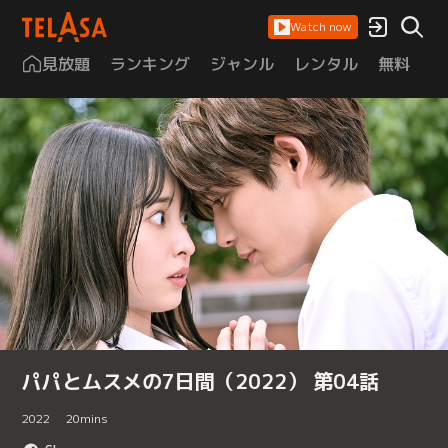
Watch now
見放題
ランキング
ジャンル
レンタル
無料
は
パパとムスメの7日間（2022） 第04話
2022
20
mins