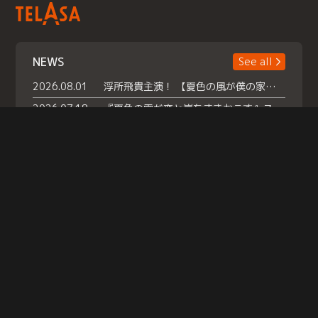
NEWS
See all
2026.08.01
浮所飛貴主演！ 【夏色の風が僕の家にやってきた】 本日よりテラサで独占配信スタート！
2026.07.18
『夏色の雲が恋と嵐をまきおこす』スペシャルメイキング 【Part1】2026年７月18日（土）23時30分～配信スタート！話題のシーンの裏側を大公開！豪華キャスト大集合！ 『武宮家 真夏の家族会議』開催！
2026.07.15
救命医・遥（今田）の《心揺さぶる過去》や、 麻酔科医・権野（船越英一郎）の《謎多きプライベート》など… 《知られざるエピソード》を独占配信！
Help
|
Company Profile
|
Act on Specified Commercial Transactions
|
Terms of Service
|
Privacy Policy
© TELASA CORPORATION, All Rights Reserved.