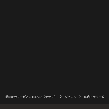
め、山へ向かうが…。
すと…。
動画配信サービスのTELASA（テラサ）
ジャンル
国内ドラマ一覧（