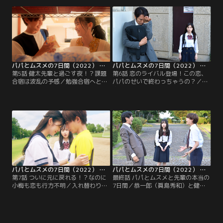
尾謙杜）と一緒に勉強することに。
に。そこで担任から衝撃の内容を告
そこへ、恭一郎になった小梅が帰宅
げられ、絶体絶命のピンチ！すると
してきて…。
突如救世主が現れ！？
パパとムスメの7日間（2022） 第05話
パパとムスメの7日間（2022） 第06話
第5話 健太先輩と過ごす夜！？課題
第6話 恋のライバル登場！この恋、
合宿は波乱の予感／勉強合宿へとや
パパのせいで終わっちゃうの？／健
ってきた小梅（飯沼愛）の姿になっ
太先輩（長尾謙杜）が謎の女子高生
た恭一郎（眞島秀和）だったが、健
と親しげに話す場に遭遇した小梅
太先輩（長尾謙杜）に手を繋がれ、
（飯沼愛）姿の恭一郎（眞島秀和）
カップルモードに！？さらに別荘で
は、その夜、恭一郎＜中身は小梅＞
2人きりになり…。
に合宿の出来事を問い詰められ…。
パパとムスメの7日間（2022） 第07話
パパとムスメの7日間（2022） 第08話（最終話）
第7話 ついに元に戻れる！？なのに
最終話 パパとムスメと先輩の本当の
小梅も恋も行方不明／入れ替わりの
7日間／恭一郎（眞島秀和）と健太
手がかりがお守りにあることを知っ
先輩（長尾謙杜）が入れ替わったま
た小梅（飯沼愛）と恭一郎（眞島秀
ま迎えた御前会議とサッカー決勝の
和）。2人は健太先輩（長尾謙杜）
日。戻れないものは仕方ないと、2
に渡したお守りを返してもらうた
人が気持ちも新たに熱い握手を交わ