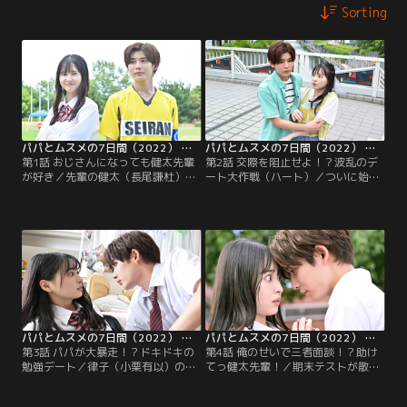
Sorting
パパとムスメの7日間（2022） 第01話
パパとムスメの7日間（2022） 第02話
第1話 おじさんになっても健太先輩
第2話 交際を阻止せよ！？波乱のデ
が好き／先輩の健太（長尾謙杜）に
ート大作戦（ハート）／ついに始ま
絶賛片想い中の小梅（飯沼愛）。あ
った小梅（飯沼愛）と恭一郎（眞島
る日、大嫌いな父・恭一郎（眞島秀
秀和）の入れ替わり生活。そんな
和）とたまたま帰り道で一緒になっ
中、健太先輩（長尾謙杜）とのデー
た小梅は、不慮の事故に遭遇してし
トで、2人の仲を裂こうとする小梅
まい…。
の姿になった恭一郎は…。
パパとムスメの7日間（2022） 第03話
パパとムスメの7日間（2022） 第04話
第3話 パパが大暴走！？ドキドキの
第4話 俺のせいで三者面談！？助け
勉強デート／律子（小栗有以）の提
てっ健太先輩！／期末テストが散々
案で、小梅（飯沼愛）になった恭一
な結果で、小梅＜中身は恭一郎＞
郎（眞島秀和）は家で健太先輩（長
（飯沼愛）は三者面談をすること