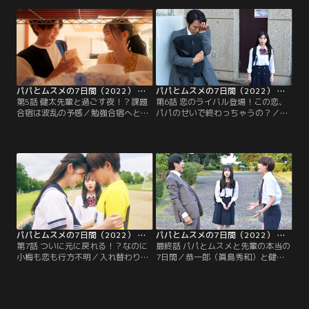
尾謙杜）と一緒に勉強することに。
に。そこで担任から衝撃の内容を告
そこへ、恭一郎になった小梅が帰宅
げられ、絶体絶命のピンチ！すると
してきて…。
突如救世主が現れ！？
パパとムスメの7日間（2022） 第05話
パパとムスメの7日間（2022） 第06話
第5話 健太先輩と過ごす夜！？課題
第6話 恋のライバル登場！この恋、
合宿は波乱の予感／勉強合宿へとや
パパのせいで終わっちゃうの？／健
ってきた小梅（飯沼愛）の姿になっ
太先輩（長尾謙杜）が謎の女子高生
た恭一郎（眞島秀和）だったが、健
と親しげに話す場に遭遇した小梅
太先輩（長尾謙杜）に手を繋がれ、
（飯沼愛）姿の恭一郎（眞島秀和）
カップルモードに！？さらに別荘で
は、その夜、恭一郎＜中身は小梅＞
2人きりになり…。
に合宿の出来事を問い詰められ…。
パパとムスメの7日間（2022） 第07話
パパとムスメの7日間（2022） 第08話（最終話）
第7話 ついに元に戻れる！？なのに
最終話 パパとムスメと先輩の本当の
小梅も恋も行方不明／入れ替わりの
7日間／恭一郎（眞島秀和）と健太
手がかりがお守りにあることを知っ
先輩（長尾謙杜）が入れ替わったま
た小梅（飯沼愛）と恭一郎（眞島秀
ま迎えた御前会議とサッカー決勝の
和）。2人は健太先輩（長尾謙杜）
日。戻れないものは仕方ないと、2
に渡したお守りを返してもらうた
人が気持ちも新たに熱い握手を交わ