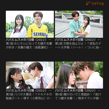
Sorting
パパとムスメの7日間（2022） 第01話
パパとムスメの7日間（2022） 第02話
第1話 おじさんになっても健太先輩
第2話 交際を阻止せよ！？波乱のデ
が好き／先輩の健太（長尾謙杜）に
ート大作戦（ハート）／ついに始ま
絶賛片想い中の小梅（飯沼愛）。あ
った小梅（飯沼愛）と恭一郎（眞島
る日、大嫌いな父・恭一郎（眞島秀
秀和）の入れ替わり生活。そんな
和）とたまたま帰り道で一緒になっ
中、健太先輩（長尾謙杜）とのデー
た小梅は、不慮の事故に遭遇してし
トで、2人の仲を裂こうとする小梅
まい…。
の姿になった恭一郎は…。
パパとムスメの7日間（2022） 第03話
パパとムスメの7日間（2022） 第04話
第3話 パパが大暴走！？ドキドキの
第4話 俺のせいで三者面談！？助け
勉強デート／律子（小栗有以）の提
てっ健太先輩！／期末テストが散々
案で、小梅（飯沼愛）になった恭一
な結果で、小梅＜中身は恭一郎＞
郎（眞島秀和）は家で健太先輩（長
（飯沼愛）は三者面談をすること