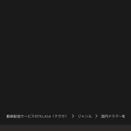
め、山へ向かうが…。
すと…。
動画配信サービスのTELASA（テラサ）
ジャンル
国内ドラマ一覧（