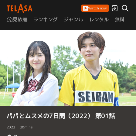
Watch now
見放題
ランキング
ジャンル
レンタル
無料
は
パパとムスメの7日間（2022） 第01話
2022
20
mins