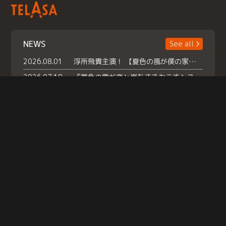
NEWS
See all
2026.08.01
浮所飛貴主演！ 【夏色の風が僕の家にやってきた】 本日よりテラサで独占配信スタート！
2026.07.18
『夏色の雲が恋と嵐をまきおこす』スペシャルメイキング 【Part1】2026年７月18日（土）23時30分～配信スタート！話題のシーンの裏側を大公開！豪華キャスト大集合！ 『武宮家 真夏の家族会議』開催！
2026.07.15
救命医・遥（今田）の《心揺さぶる過去》や、 麻酔科医・権野（船越英一郎）の《謎多きプライベート》など… 《知られざるエピソード》を独占配信！
Help
|
Company Profile
|
Act on Specified Commercial Transactions
|
Terms of Service
|
Privacy Policy
© TELASA CORPORATION, All Rights Reserved.