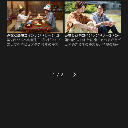
柊。柊の明日香への思いとは…。
かのハプニング発生！？
みなと商事コインランドリー2（2023/08/30放送分）第09話
みなと商事コインランドリー2（2023/09/06放送分）第10話
第9話 シンへの誕生日プレゼント／
第10話 失われた記憶／まっすぐでピ
まっすぐでピュア過ぎる年の差恋
ュア過ぎる年の差恋愛、待望の続
愛、待望の続編！大人の恋に踏み込
編！大人の恋に踏み込んだちょっぴ
んだちょっぴりホットな真夏のラブ
りホットな真夏のラブストーリー▼
ストーリー▼シンへの誕生日プレゼ
大切な記憶を失ってしまったシン。
ントに湊が選んだものとは！？
湊がとった行動とは…。
1