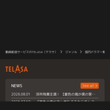
動画配信サービスのTELASA（テラサ）
ジャンル
国内ドラマ一覧（
NEWS
See all
2026.08.01
浮所飛貴主演！ 【夏色の風が僕の家にやってきた】 本日よりテラサで独占配信スタート！
2026.07.18
『夏色の雲が恋と嵐をまきおこす』スペシャルメイキング 【Part1】2026年７月18日（土）23時30分～配信スタート！話題のシーンの裏側を大公開！豪華キャスト大集合！ 『武宮家 真夏の家族会議』開催！
2026.07.15
救命医・遥（今田）の《心揺さぶる過去》や、 麻酔科医・権野（船越英一郎）の《謎多きプライベート》など… 《知られざるエピソード》を独占配信！