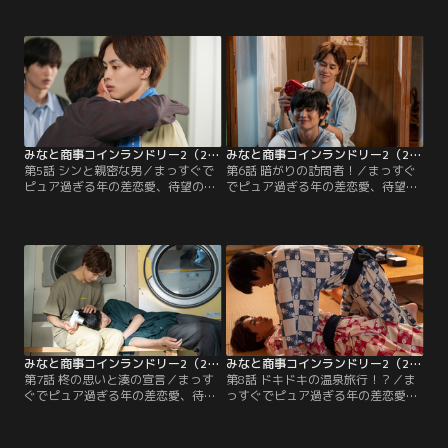
ょっぴりホットな真夏のラブストー
ょっぴりホットな真夏のラブストー
リー▼幸せな気持ちとは裏腹にシン
リー▼忘れ物を届けに大学を訪れた
と明日香の悩みは尽きなくて…。
湊は何故かシンに怒られる…。
みなと商事コインランドリー2（2023/08/02放送分）第05話
みなと商事コインランドリー2（2023/08/09放送分）第06話
第5話 シンと親密な男／まっすぐで
第6話 暗がりの訪問者！／まっすぐ
ピュア過ぎる年の差恋愛、待望の続
でピュア過ぎる年の差恋愛、待望の
編！大人の恋に踏み込んだちょっぴ
続編！大人の恋に踏み込んだちょっ
りホットな真夏のラブストーリー▼
ぴりホットな真夏のラブストーリー
シンが他の男といるのを目撃した
▼湊に言えないシンの悩み…暗がり
湊！親密な男との関係は？
の訪問者・明日香の悩み！
みなと商事コインランドリー2（2023/08/16放送分）第07話
みなと商事コインランドリー2（2023/08/23放送分）第08話
第7話 柊の思いと湊の宣言／まっす
第8話 ドキドキの温泉旅行！？／ま
ぐでピュア過ぎる年の差恋愛、待望
っすぐでピュア過ぎる年の差恋愛、
の続編！大人の恋に踏み込んだちょ
待望の続編！大人の恋に踏み込んだ
っぴりホットな真夏のラブストーリ
ちょっぴりホットな真夏のラブスト
ー▼仲がこじれたままの明日香と
ーリー▼ドキドキの温泉旅行でまさ