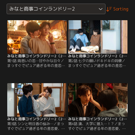
みなと商事コインランドリー2
Sorting
みなと商事コインランドリー2（2023/07/05放送分）第01話
みなと商事コインランドリー2（2023/07/12放送分）第02話
第1話 両思いの恋…甘やかな日々／
第2話 七夕の願いドキドキの同棲／
まっすぐでピュア過ぎる年の差恋
まっすぐでピュア過ぎる年の差恋
愛、待望の続編！大人の恋に踏み込
愛、待望の続編！大人の恋に踏み込
んだちょっぴりホットな真夏のラブ
んだちょっぴりホットな真夏のラブ
ストーリー▼10年越しの想いを叶え
ストーリー▼短冊に書いたそれぞれ
恋人になったが、悩みはつきなく
の願い…突然の同居生活がスター
て…。
ト！？
みなと商事コインランドリー2（2023/07/19放送分）第03話
みなと商事コインランドリー2（2023/07/26放送分）第04話
第3話 シンと明日香の悩み…／まっ
第4話 湊、大学に潜入…！？／まっ
すぐでピュア過ぎる年の差恋愛、待
すぐでピュア過ぎる年の差恋愛、待
望の続編！大人の恋に踏み込んだち
望の続編！大人の恋に踏み込んだち