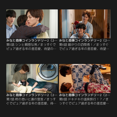
ょっぴりホットな真夏のラブストー
ょっぴりホットな真夏のラブストー
リー▼幸せな気持ちとは裏腹にシン
リー▼忘れ物を届けに大学を訪れた
と明日香の悩みは尽きなくて…。
湊は何故かシンに怒られる…。
みなと商事コインランドリー2（2023/08/02放送分）第05話
みなと商事コインランドリー2（2023/08/09放送分）第06話
第5話 シンと親密な男／まっすぐで
第6話 暗がりの訪問者！／まっすぐ
ピュア過ぎる年の差恋愛、待望の続
でピュア過ぎる年の差恋愛、待望の
編！大人の恋に踏み込んだちょっぴ
続編！大人の恋に踏み込んだちょっ
りホットな真夏のラブストーリー▼
ぴりホットな真夏のラブストーリー
シンが他の男といるのを目撃した
▼湊に言えないシンの悩み…暗がり
湊！親密な男との関係は？
の訪問者・明日香の悩み！
みなと商事コインランドリー2（2023/08/16放送分）第07話
みなと商事コインランドリー2（2023/08/23放送分）第08話
第7話 柊の思いと湊の宣言／まっす
第8話 ドキドキの温泉旅行！？／ま
ぐでピュア過ぎる年の差恋愛、待望
っすぐでピュア過ぎる年の差恋愛、
の続編！大人の恋に踏み込んだちょ
待望の続編！大人の恋に踏み込んだ
っぴりホットな真夏のラブストーリ
ちょっぴりホットな真夏のラブスト
ー▼仲がこじれたままの明日香と
ーリー▼ドキドキの温泉旅行でまさ