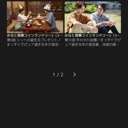
柊。柊の明日香への思いとは…。
かのハプニング発生！？
みなと商事コインランドリー2（2023/08/30放送分）第09話
みなと商事コインランドリー2（2023/09/06放送分）第10話
第9話 シンへの誕生日プレゼント／
第10話 失われた記憶／まっすぐでピ
まっすぐでピュア過ぎる年の差恋
ュア過ぎる年の差恋愛、待望の続
愛、待望の続編！大人の恋に踏み込
編！大人の恋に踏み込んだちょっぴ
んだちょっぴりホットな真夏のラブ
りホットな真夏のラブストーリー▼
ストーリー▼シンへの誕生日プレゼ
大切な記憶を失ってしまったシン。
ントに湊が選んだものとは！？
湊がとった行動とは…。
1