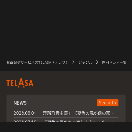
動画配信サービスのTELASA（テラサ）
ジャンル
国内ドラマ一覧（
NEWS
See all
2026.08.01
浮所飛貴主演！ 【夏色の風が僕の家にやってきた】 本日よりテラサで独占配信スタート！
2026.07.18
『夏色の雲が恋と嵐をまきおこす』スペシャルメイキング 【Part1】2026年７月18日（土）23時30分～配信スタート！話題のシーンの裏側を大公開！豪華キャスト大集合！ 『武宮家 真夏の家族会議』開催！
2026.07.15
救命医・遥（今田）の《心揺さぶる過去》や、 麻酔科医・権野（船越英一郎）の《謎多きプライベート》など… 《知られざるエピソード》を独占配信！