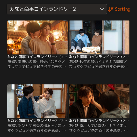
みなと商事コインランドリー2
Sorting
みなと商事コインランドリー2（2023/07/05放送分）第01話
みなと商事コインランドリー2（2023/07/12放送分）第02話
第1話 両思いの恋…甘やかな日々／
第2話 七夕の願いドキドキの同棲／
まっすぐでピュア過ぎる年の差恋
まっすぐでピュア過ぎる年の差恋
愛、待望の続編！大人の恋に踏み込
愛、待望の続編！大人の恋に踏み込
んだちょっぴりホットな真夏のラブ
んだちょっぴりホットな真夏のラブ
ストーリー▼10年越しの想いを叶え
ストーリー▼短冊に書いたそれぞれ
恋人になったが、悩みはつきなく
の願い…突然の同居生活がスター
て…。
ト！？
みなと商事コインランドリー2（2023/07/19放送分）第03話
みなと商事コインランドリー2（2023/07/26放送分）第04話
第3話 シンと明日香の悩み…／まっ
第4話 湊、大学に潜入…！？／まっ
すぐでピュア過ぎる年の差恋愛、待
すぐでピュア過ぎる年の差恋愛、待
望の続編！大人の恋に踏み込んだち
望の続編！大人の恋に踏み込んだち