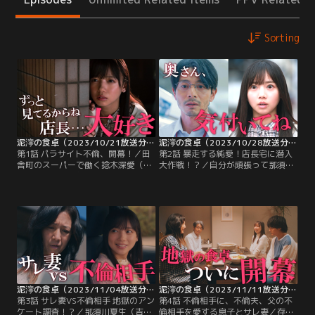
Sorting
泥濘の食卓（2023/10/21放送分）第01話
泥濘の食卓（2023/10/28放送分）第02話
第1話 パラサイト不倫、開幕！／田
第2話 暴走する純愛！店長宅に潜入
舎町のスーパーで働く捻木深愛（齊
大作戦！？／自分が頑張って那須川
藤京子）は、毒親である母・捻木美
夏生（吉沢悠）を苦しめているもの
幸（筒井真理子）に抑圧されながら
を取り払ってあげたら、幸せになれ
育ったため自己肯定感が低く、自分
るはず--その思いで動き始めた捻木
には何の取り柄もないから、せめて
深愛（齊藤京子）は、まずは那須川
人には優しくしたいという思いで、
の状況を知るために日々、那須川の
日々、一生懸命働いていた。
マンションへ通い、物陰からそっと
見守り始める。
泥濘の食卓（2023/11/04放送分）第03話
泥濘の食卓（2023/11/11放送分）第04話
第3話 サレ妻VS不倫相手 地獄のアン
第4話 不倫相手に、不倫夫、父の不
ケート調査！？／那須川夏生（吉沢
倫相手を愛する息子とサレ妻／存在