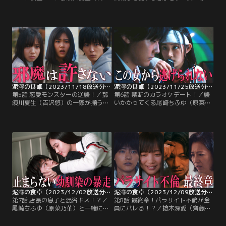
悠）の妻・那須川ふみこ（戸田菜
もしない悩み相談の団体を名乗っ
穂）の病を良くするためにどうすれ
て、那須川ふみこ（戸田菜穂）に接
ばいいか考えた捻木深愛（齊藤京
触した捻木深愛（齊藤京子）。その
子）は、自分の連絡先と共に「ここ
数日後、ついにふみこからメールが
ろの悩み相談」と書いた自作のチラ
届く。以来、ふみこは毎日メールを
シを作って、毎日、那須川の家のポ
してくるようになり、深愛はそれで
ストに投函することに。
ふみこが元気になるならと、一生懸
命に返信する。
泥濘の食卓（2023/11/18放送分）第05話
泥濘の食卓（2023/11/25放送分）第06話
第5話 恋愛モンスターの逆襲！／那
第6話 禁断のカラオケデート！／襲
須川夏生（吉沢悠）の一家が揃う食
いかかってくる尾崎ちふゆ（原菜乃
事会に招かれた捻木深愛（齊藤京
華）から捻木深愛（齊藤京子）を守
子）--ついに地獄の食卓が始まる。
るため、那須川ハルキ（櫻井海音）
楽しそうにはしゃぐ妻の那須川ふみ
はちふゆを突き飛ばし、ちふゆは階
こ（戸田菜穂）と普段通り振る舞う
段を転がり落ちてしまう。連絡を受
那須川、その向かいには息子の那須
け慌てて病院に駆けつけた那須川夏
川ハルキ（櫻井海音）…家族が揃っ
生（吉沢悠）に、ハルキは帰れと言
た食卓の温かさに深愛は感動する。
うだけで何も事情を語らず…。
泥濘の食卓（2023/12/02放送分）第07話
泥濘の食卓（2023/12/09放送分）第08話
第7話 店長の息子と混浴キス！？／
第8話 最終章！パラサイト不倫が全
尾崎ちふゆ（原菜乃華）と一緒にい
員にバレる！？／捻木深愛（齊藤京
る那須川ハルキ（櫻井海音）に遭遇
子）から母・捻木美幸（筒井真理
した捻木深愛（齊藤京子）は、ハル
子）を幸せにしたいという強い思い