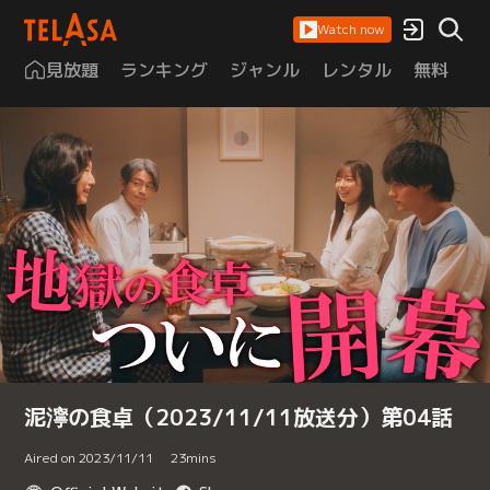
Watch now
見放題
ランキング
ジャンル
レンタル
無料
は
泥濘の食卓（2023/11/11放送分）第04話
Aired on 2023/11/11
23
mins