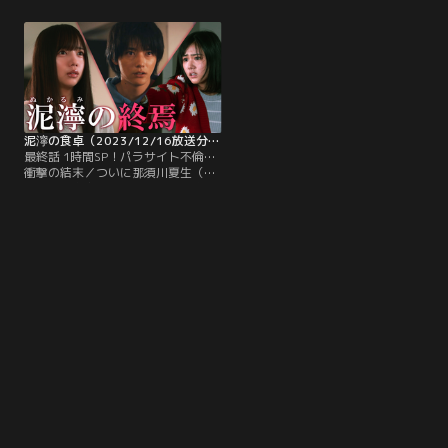
キの様子がおかしかったことが気に
を聞いた那須川ハルキ（櫻井海音）
なり、ちょうど夜勤で母・捻木美幸
は、深愛へのより一層の思いが溢
（筒井真理子）が不在にしていた自
れ、父・那須川夏生（吉沢悠）と別
宅へ誘う。ハルキから、これまでち
れて欲しいと告げる。帰宅後、ハル
ふゆとの間に何があったかを聞いた
キは那須川に不倫していることを詰
深愛はハルキに…。
め寄ると、那須川は開き直るうえ
に…。
泥濘の食卓（2023/12/16放送分）第09話（最終話）
最終話 1時間SP！パラサイト不倫…
衝撃の結末／ついに那須川夏生（吉
沢悠）の存在を捻木美幸（筒井真理
子）に白状した捻木深愛（齊藤京
子）は、どんな人か確かめると言う
美幸に無理やりスーパーに連れ出さ
れる。深愛が恐怖に震える中、名札
を見て那須川を見つけ出した美幸
は、明らかに大きく年の離れた那須
川に愕然。