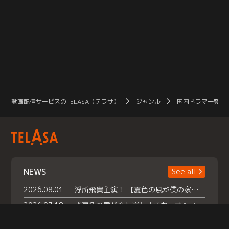
動画配信サービスのTELASA（テラサ）
ジャンル
国内ドラマ一覧（
NEWS
See all
2026.08.01
浮所飛貴主演！ 【夏色の風が僕の家にやってきた】 本日よりテラサで独占配信スタート！
2026.07.18
『夏色の雲が恋と嵐をまきおこす』スペシャルメイキング 【Part1】2026年７月18日（土）23時30分～配信スタート！話題のシーンの裏側を大公開！豪華キャスト大集合！ 『武宮家 真夏の家族会議』開催！
2026.07.15
救命医・遥（今田）の《心揺さぶる過去》や、 麻酔科医・権野（船越英一郎）の《謎多きプライベート》など… 《知られざるエピソード》を独占配信！