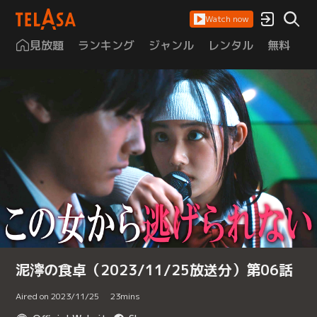
Watch now
見放題
ランキング
ジャンル
レンタル
無料
は
泥濘の食卓（2023/11/25放送分）第06話
Aired on 2023/11/25
23
mins