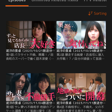
Sorting
泥濘の食卓（2023/10/21放送分）第01話
泥濘の食卓（2023/10/28放送分）第02話
第1話 パラサイト不倫、開幕！／田
第2話 暴走する純愛！店長宅に潜入
舎町のスーパーで働く捻木深愛（齊
大作戦！？／自分が頑張って那須川
藤京子）は、毒親である母・捻木美
夏生（吉沢悠）を苦しめているもの
幸（筒井真理子）に抑圧されながら
を取り払ってあげたら、幸せになれ
育ったため自己肯定感が低く、自分
るはず--その思いで動き始めた捻木
には何の取り柄もないから、せめて
深愛（齊藤京子）は、まずは那須川
人には優しくしたいという思いで、
の状況を知るために日々、那須川の
日々、一生懸命働いていた。
マンションへ通い、物陰からそっと
見守り始める。
泥濘の食卓（2023/11/04放送分）第03話
泥濘の食卓（2023/11/11放送分）第04話
第3話 サレ妻VS不倫相手 地獄のアン
第4話 不倫相手に、不倫夫、父の不
ケート調査！？／那須川夏生（吉沢
倫相手を愛する息子とサレ妻／存在