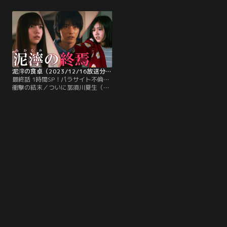
キの様子がおかしかったことが気に
を聞いた那須川ハルキ（櫻井海音）
なり、ちょうど夜勤で母・捻木美幸
は、深愛へのより一層の思いが溢
（筒井真理子）が不在にしていた自
れ、父・那須川夏生（吉沢悠）と別
宅へ誘う。ハルキから、これまでち
れて欲しいと告げる。帰宅後、ハル
ふゆとの間に何があったかを聞いた
キは那須川に不倫していることを詰
深愛はハルキに…。
め寄ると、那須川は開き直るうえ
に…。
泥濘の食卓（2023/12/16放送分）第09話（最終話）
最終話 1時間SP！パラサイト不倫…
衝撃の結末／ついに那須川夏生（吉
沢悠）の存在を捻木美幸（筒井真理
子）に白状した捻木深愛（齊藤京
子）は、どんな人か確かめると言う
美幸に無理やりスーパーに連れ出さ
れる。深愛が恐怖に震える中、名札
を見て那須川を見つけ出した美幸
は、明らかに大きく年の離れた那須
川に愕然。