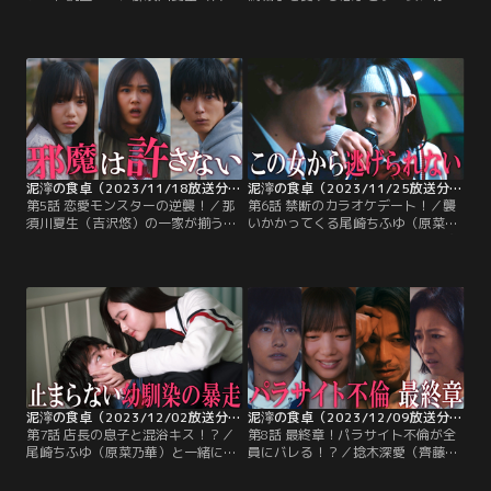
悠）の妻・那須川ふみこ（戸田菜
もしない悩み相談の団体を名乗っ
穂）の病を良くするためにどうすれ
て、那須川ふみこ（戸田菜穂）に接
ばいいか考えた捻木深愛（齊藤京
触した捻木深愛（齊藤京子）。その
子）は、自分の連絡先と共に「ここ
数日後、ついにふみこからメールが
ろの悩み相談」と書いた自作のチラ
届く。以来、ふみこは毎日メールを
シを作って、毎日、那須川の家のポ
してくるようになり、深愛はそれで
ストに投函することに。
ふみこが元気になるならと、一生懸
命に返信する。
泥濘の食卓（2023/11/18放送分）第05話
泥濘の食卓（2023/11/25放送分）第06話
第5話 恋愛モンスターの逆襲！／那
第6話 禁断のカラオケデート！／襲
須川夏生（吉沢悠）の一家が揃う食
いかかってくる尾崎ちふゆ（原菜乃
事会に招かれた捻木深愛（齊藤京
華）から捻木深愛（齊藤京子）を守
子）--ついに地獄の食卓が始まる。
るため、那須川ハルキ（櫻井海音）
楽しそうにはしゃぐ妻の那須川ふみ
はちふゆを突き飛ばし、ちふゆは階
こ（戸田菜穂）と普段通り振る舞う
段を転がり落ちてしまう。連絡を受
那須川、その向かいには息子の那須
け慌てて病院に駆けつけた那須川夏
川ハルキ（櫻井海音）…家族が揃っ
生（吉沢悠）に、ハルキは帰れと言
た食卓の温かさに深愛は感動する。
うだけで何も事情を語らず…。
泥濘の食卓（2023/12/02放送分）第07話
泥濘の食卓（2023/12/09放送分）第08話
第7話 店長の息子と混浴キス！？／
第8話 最終章！パラサイト不倫が全
尾崎ちふゆ（原菜乃華）と一緒にい
員にバレる！？／捻木深愛（齊藤京
る那須川ハルキ（櫻井海音）に遭遇
子）から母・捻木美幸（筒井真理
した捻木深愛（齊藤京子）は、ハル
子）を幸せにしたいという強い思い