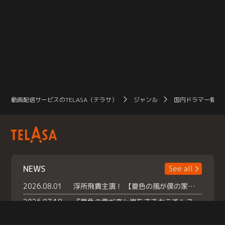
動画配信サービスのTELASA（テラサ）
ジャンル
国内ドラマ一覧（
NEWS
See all
2026.08.01
浮所飛貴主演！ 【夏色の風が僕の家にやってきた】 本日よりテラサで独占配信スタート！
2026.07.18
『夏色の雲が恋と嵐をまきおこす』スペシャルメイキング 【Part1】2026年７月18日（土）23時30分～配信スタート！話題のシーンの裏側を大公開！豪華キャスト大集合！ 『武宮家 真夏の家族会議』開催！
2026.07.15
救命医・遥（今田）の《心揺さぶる過去》や、 麻酔科医・権野（船越英一郎）の《謎多きプライベート》など… 《知られざるエピソード》を独占配信！