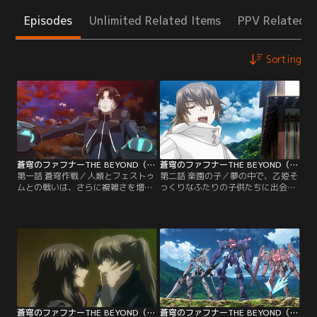
Episodes
Unlimited Related Items
PPV Related I
Sorting
蒼穹のファフナーTHE BEYOND（TV Edition） 第01話
蒼穹のファフナーTHE BEYOND（TV Edition） 第02話
第一話 蒼穹作戦／人類とフェストゥ
第二話 楽園の子／夢の中で、乙姫そ
ムとの戦いは、さらに複雑さを増し
っくりなふたりの子供たちに出会っ
ながら続いていた。「第五次蒼穹作
た総士。彼らは「ミールの申し子が
戦」の名の元、奪われた同胞を取り
あなたを探す」と総士に告げる。そ
戻すため人型兵器ファフナーに乗り
の傍らには、ひとりの男性が立って
込んだ真壁一騎ら竜宮島部隊はフェ
いた。夢から覚めるとそこはいつも
ストゥムとの激しい戦闘を繰り広げ
の平和な島。そしてどこまでも続く
る。【提供：バンダイチャンネル】
青い海だった。優しい両親、生意気
だけどかわいい妹、気の置けない親
友。満ち足りた日常だが、総士の好
奇心は島の外に向かっていた。【提
供：バンダイチャンネル】
蒼穹のファフナーTHE BEYOND（TV Edition） 第03話
蒼穹のファフナーTHE BEYOND（TV Edition） 第04話