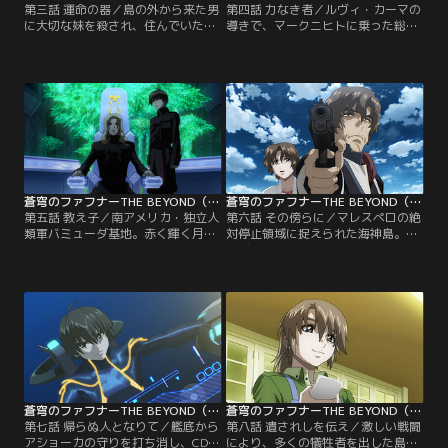
第三話 運命の器／島の外から来た男
第四話 力なき者／ルヴィ・カーマの
に大切な妹を殺され、住んでいた島
導きで、マークニヒトに乗った総
を破壊された総士は、彼の話に耳を
士。だが、過去と共鳴したはずの彼
貸そうとしない。一騎は彼を眠ら
は、ニヒトに眠る憎悪の思念と、激
せ、美羽たちにあとを託す。やがて
情の変性意識に飲み込まれ暴走す
目を覚ました総士は、島の人々--特
る。「こんな島、全部壊してや
に一騎に反発し、反抗的な態度をと
る！」駄々をこねる子供のようにむ
る。史彦らは、この世界こそが現実
き出しの敵意をやみくもにぶつける
なのだと総士を説得しようとする
総士を、零央たちは軽くいなす。そ
が……。【提供：バンダイチャンネ
の様を美羽は悲しく見つめ、ひとり
ル】
立ち尽くしていた……。【提供：バ
ンダイチャンネル】
蒼穹のファフナーTHE BEYOND（TV Edition） 第05話
蒼穹のファフナーTHE BEYOND（TV Edition） 第06話
第五話 教え子／南アメリカ・独立人
第六話 その傍らに／マレスペロの絶
類軍バミューダ基地。赤く輝く月の
対停止領域に捉えられた海神島。ア
下、攻撃を受け破壊し尽くされた軍
ルヴィスは脱出の方法を検討するが
港に、ベノン軍母艦オリンポスが停
シミュレーションの結果は芳しくな
泊していた。艦内部の玉座にいるの
く、純粋ミールである＜アルタイル
は、軍服をまとった金髪碧眼の青
＞のみが大気圏外の敵に対抗しうる
年。その傍らにはマリス・エクセル
ただひとつの希望であるとの結論に
シアと、新たな身体を作り上げたマ
達する。総士は竜宮島の位置を探る
レスペロの姿もあった。青年は、艦
ため、再びマークニヒトに乗る機会
隊を動かし海神島に総攻撃をかける
を与えられるが……。【提供：バン
と宣言するが…。【提供：バンダイ
ダイチャンネル】
チャンネル】
蒼穹のファフナーTHE BEYOND（TV Edition） 第07話
蒼穹のファフナーTHE BEYOND（TV Edition） 第08話
第七話 帰らぬ人となりて／艦底から
第八話 遺されしを伝え／激しい戦闘
アショーカの守りを打ち消し、CDC
により、多くの犠牲者を出した島に