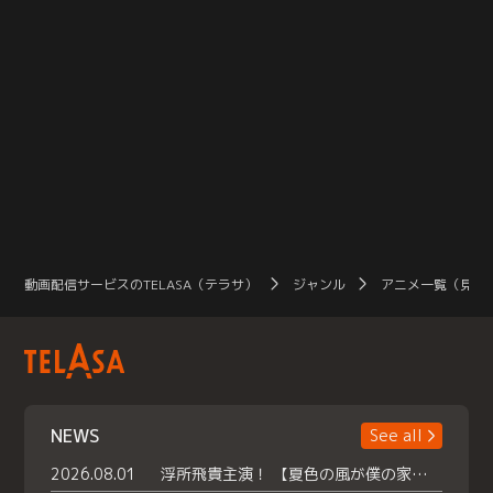
動画配信サービスのTELASA（テラサ）
ジャンル
アニメ一覧（見放
NEWS
See all
2026.08.01
浮所飛貴主演！ 【夏色の風が僕の家にやってきた】 本日よりテラサで独占配信スタート！