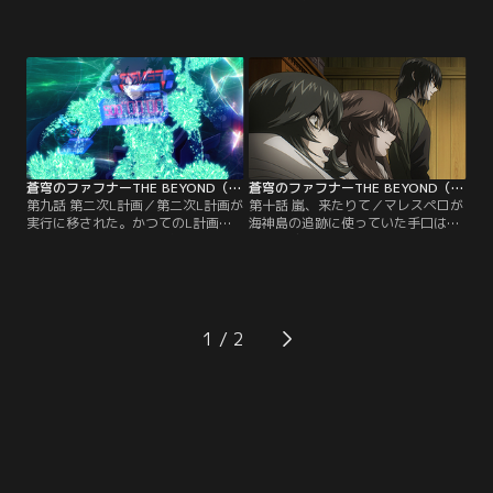
への侵入経路を確保したマリス。そ
は、重苦しい空気が満ちていた。流
のマリスを急襲する総士。かつての
れ着いた沢山の遺品が回収され、葬
親友と決着を付けたいという気持ち
儀場には幾人もの遺影が並べられ
と、マリスの能力が島の防衛を危う
た。それらは皆、誰かの家族であ
くしているという核心が彼を駆り立
り、恋人であり、友だった。悲しみ
てる。一方、陸上では、千鶴によっ
をこらえ、現実を受け入れる苦しみ
て命を繋いだ史彦が、えぐり取られ
に向き合おうとする島民たち。遠見
た空間を悲痛な面持ちで見つめてい
家では…。【提供：バンダイチャン
た……。【提供：バンダイチャンネ
ネル】
ル】
蒼穹のファフナーTHE BEYOND（TV Edition） 第09話
蒼穹のファフナーTHE BEYOND（TV Edition） 第10話
第九話 第二次L計画／第二次L計画が
第十話 嵐、来たりて／マレスペロが
実行に移された。かつてのL計画
海神島の追跡に使っていた手口は、
は、Lボートを囮とし、島がフェス
人間の感情と盲点を利用した巧妙な
トゥムに発見されるまでの時間を稼
ものだった。美羽と総士の指摘で真
ぐ陽動作戦だったが、第二次L計画
相を知ったアルヴィスは、その仕組
は島そのものを囮に少数の要員がL
みを逆手に取り、マレスペロらの目
ボートで竜宮島をめざす、いわば希
を欺きながら竜宮島をめざす第六次
望の作戦であった。だが、ベノン軍
蒼穹作戦を立案する。一方、マーク
1
は島を迂回し、迷うことなくLボー
ニヒトのザルヴァートル化という想
トに照準を合わせ追跡してきた。
定外の出来事によって一時撤退を余
【提供：バンダイチャンネル】
儀なくされたマリスたちは…。【提
供：バンダイチャンネル】