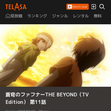
Watch now
見放題
ランキング
ジャンル
レンタル
無料
は
蒼穹のファフナーTHE BEYOND（TV
Edition） 第11話