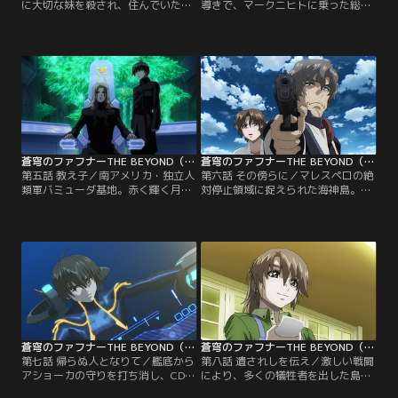
に大切な妹を殺され、住んでいた島
導きで、マークニヒトに乗った総
を破壊された総士は、彼の話に耳を
士。だが、過去と共鳴したはずの彼
貸そうとしない。一騎は彼を眠ら
は、ニヒトに眠る憎悪の思念と、激
せ、美羽たちにあとを託す。やがて
情の変性意識に飲み込まれ暴走す
目を覚ました総士は、島の人々--特
る。「こんな島、全部壊してや
に一騎に反発し、反抗的な態度をと
る！」駄々をこねる子供のようにむ
る。史彦らは、この世界こそが現実
き出しの敵意をやみくもにぶつける
なのだと総士を説得しようとする
総士を、零央たちは軽くいなす。そ
が……。【提供：バンダイチャンネ
の様を美羽は悲しく見つめ、ひとり
ル】
立ち尽くしていた……。【提供：バ
ンダイチャンネル】
蒼穹のファフナーTHE BEYOND（TV Edition） 第05話
蒼穹のファフナーTHE BEYOND（TV Edition） 第06話
第五話 教え子／南アメリカ・独立人
第六話 その傍らに／マレスペロの絶
類軍バミューダ基地。赤く輝く月の
対停止領域に捉えられた海神島。ア
下、攻撃を受け破壊し尽くされた軍
ルヴィスは脱出の方法を検討するが
港に、ベノン軍母艦オリンポスが停
シミュレーションの結果は芳しくな
泊していた。艦内部の玉座にいるの
く、純粋ミールである＜アルタイル
は、軍服をまとった金髪碧眼の青
＞のみが大気圏外の敵に対抗しうる
年。その傍らにはマリス・エクセル
ただひとつの希望であるとの結論に
シアと、新たな身体を作り上げたマ
達する。総士は竜宮島の位置を探る
レスペロの姿もあった。青年は、艦
ため、再びマークニヒトに乗る機会
隊を動かし海神島に総攻撃をかける
を与えられるが……。【提供：バン
と宣言するが…。【提供：バンダイ
ダイチャンネル】
チャンネル】
蒼穹のファフナーTHE BEYOND（TV Edition） 第07話
蒼穹のファフナーTHE BEYOND（TV Edition） 第08話
第七話 帰らぬ人となりて／艦底から
第八話 遺されしを伝え／激しい戦闘
アショーカの守りを打ち消し、CDC
により、多くの犠牲者を出した島に
への侵入経路を確保したマリス。そ
は、重苦しい空気が満ちていた。流