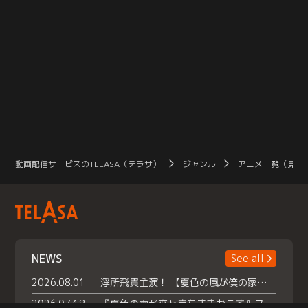
動画配信サービスのTELASA（テラサ）
ジャンル
アニメ一覧（見放
NEWS
See all
2026.08.01
浮所飛貴主演！ 【夏色の風が僕の家にやってきた】 本日よりテラサで独占配信スタート！
2026.07.18
『夏色の雲が恋と嵐をまきおこす』スペシャルメイキング 【Part1】2026年７月18日（土）23時30分～配信スタート！話題のシーンの裏側を大公開！豪華キャスト大集合！ 『武宮家 真夏の家族会議』開催！