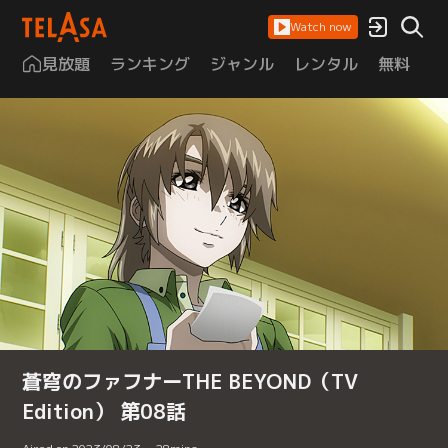
Watch now
見放題
ランキング
ジャンル
レンタル
無料
は
蒼穹のファフナーTHE BEYOND（TV
Edition） 第08話