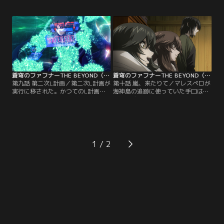
のマリスを急襲する総士。かつての
れ着いた沢山の遺品が回収され、葬
親友と決着を付けたいという気持ち
儀場には幾人もの遺影が並べられ
と、マリスの能力が島の防衛を危う
た。それらは皆、誰かの家族であ
くしているという核心が彼を駆り立
り、恋人であり、友だった。悲しみ
てる。一方、陸上では、千鶴によっ
をこらえ、現実を受け入れる苦しみ
て命を繋いだ史彦が、えぐり取られ
に向き合おうとする島民たち。遠見
た空間を悲痛な面持ちで見つめてい
家では…。【提供：バンダイチャン
た……。【提供：バンダイチャンネ
ネル】
ル】
蒼穹のファフナーTHE BEYOND（TV Edition） 第09話
蒼穹のファフナーTHE BEYOND（TV Edition） 第10話
第九話 第二次L計画／第二次L計画が
第十話 嵐、来たりて／マレスペロが
実行に移された。かつてのL計画
海神島の追跡に使っていた手口は、
は、Lボートを囮とし、島がフェス
人間の感情と盲点を利用した巧妙な
トゥムに発見されるまでの時間を稼
ものだった。美羽と総士の指摘で真
ぐ陽動作戦だったが、第二次L計画
相を知ったアルヴィスは、その仕組
は島そのものを囮に少数の要員がL
みを逆手に取り、マレスペロらの目
ボートで竜宮島をめざす、いわば希
を欺きながら竜宮島をめざす第六次
望の作戦であった。だが、ベノン軍
蒼穹作戦を立案する。一方、マーク
1
は島を迂回し、迷うことなくLボー
ニヒトのザルヴァートル化という想
トに照準を合わせ追跡してきた。
定外の出来事によって一時撤退を余
【提供：バンダイチャンネル】
儀なくされたマリスたちは…。【提
供：バンダイチャンネル】