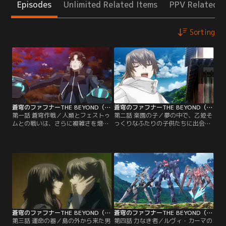
Episodes
Unlimited Related Items
PPV Related I
Sorting
蒼穹のファフナーTHE BEYOND（TV Edition） 第01話
蒼穹のファフナーTHE BEYOND（TV Edition） 第02話
第一話 蒼穹作戦／人類とフェストゥ
第二話 楽園の子／夢の中で、乙姫そ
ムとの戦いは、さらに複雑さを増し
っくりなふたりの子供たちに出会っ
ながら続いていた。「第五次蒼穹作
た総士。彼らは「ミールの申し子が
戦」の名の元、奪われた同胞を取り
あなたを探す」と総士に告げる。そ
戻すため人型兵器ファフナーに乗り
の傍らには、ひとりの男性が立って
込んだ真壁一騎ら竜宮島部隊はフェ
いた。夢から覚めるとそこはいつも
ストゥムとの激しい戦闘を繰り広げ
の平和な島。そしてどこまでも続く
る。【提供：バンダイチャンネル】
青い海だった。優しい両親、生意気
だけどかわいい妹、気の置けない親
友。満ち足りた日常だが、総士の好
奇心は島の外に向かっていた。【提
供：バンダイチャンネル】
蒼穹のファフナーTHE BEYOND（TV Edition） 第03話
蒼穹のファフナーTHE BEYOND（TV Edition） 第04話
第三話 運命の器／島の外から来た男
第四話 力なき者／ルヴィ・カーマの