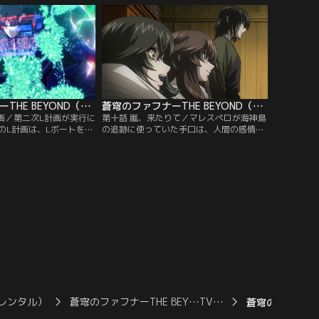
る子供のようにむき出し
年。その傍らにはマリス・エクセルシア
にぶつける総士を、零央
と、新たな身体を作り上げたマレスペロの
。その様を美羽は悲しく
姿もあった。青年は、艦隊を動かし海神島
ち尽くしていた……。
に総攻撃をかけると宣言するが…。【提
チャンネル】
供：バンダイチャンネル】
蒼穹のファフナーTHE BEYOND（TV Edition） 第09話
蒼穹のファフナーTHE BEYOND（TV Edition） 第10話
計画／第二次L計画が実行に
第十話 嵐、来たりて／マレスペロが海神島
のL計画は、Lボートを囮
の追跡に使っていた手口は、人間の感情と
トゥムに発見されるまで
盲点を利用した巧妙なものだった。美羽と
作戦だったが、第二次L
総士の指摘で真相を知ったアルヴィスは、
を囮に少数の要員がLボ
その仕組みを逆手に取り、マレスペロらの
ざす、いわば希望の作戦
目を欺きながら竜宮島をめざす第六次蒼穹
ベノン軍は島を迂回し、
作戦を立案する。一方、マークニヒトのザ
ートに照準を合わせ追跡
ルヴァートル化という想定外の出来事によ
：バンダイチャンネル】
って一時撤退を余儀なくされたマリスたち
は…。【提供：バンダイチャンネル】
レンタル）
蒼穹のファフナーTHE BEY…TV…
蒼穹のファフナーTH