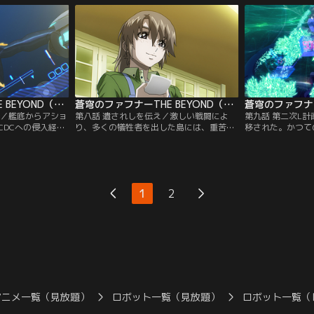
こまでも続く青い
に一騎に反発し、反抗的な態度をとる。史
る！」駄々をこね
生意気だけどかわ
彦らは、この世界こそが現実なのだと総士
の敵意をやみくも
友。満ち足りた日
を説得しようとするが……。【提供：バン
たちは軽くいなす
島の外に向かって
ダイチャンネル】
見つめ、ひとり立
チャンネル】
【提供：バンダイ
蒼穹のファフナーTHE BEYOND（TV Edition） 第07話
蒼穹のファフナーTHE BEYOND（TV Edition） 第08話
て／艦底からアショ
第八話 遺されしを伝え／激しい戦闘によ
第九話 第二次L
CDCへの侵入経路
り、多くの犠牲者を出した島には、重苦し
移された。かつて
マリスを急襲する
い空気が満ちていた。流れ着いた沢山の遺
とし、島がフェス
着を付けたいとい
品が回収され、葬儀場には幾人もの遺影が
の時間を稼ぐ陽動
力が島の防衛を危
並べられた。それらは皆、誰かの家族であ
計画は島そのもの
が彼を駆り立て
り、恋人であり、友だった。悲しみをこら
ートで竜宮島をめ
鶴によって命を繋
え、現実を受け入れる苦しみに向き合おう
であった。だが、
1
2
れた空間を悲痛な
とする島民たち。遠見家では…。【提供：
迷うことなくLボ
…。【提供：バン
バンダイチャンネル】
してきた。【提供
アニメ一覧（見放題）
ロボット一覧（見放題）
ロボット一覧（