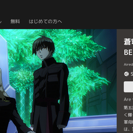
ル
無料
はじめての方へ
蒼
B
Aire
Are
第五
く輝
軍母
は、