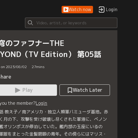
Watch now
Login
穹のファフナーTHE
EYOND（TV Edition） 第05話
d on 2023/08/02
27
mins
Share
Play
Watch Later
 you the member?
Login
話 教え子／南アメリカ・独立人類軍バミューダ基地。赤
く月の下、攻撃を受け破壊し尽くされた軍港に、ベノン
艦オリンポスが停泊していた。艦内部の玉座にいるの
軍服をまとった金髪碧眼の青年。その傍らにはマリス・