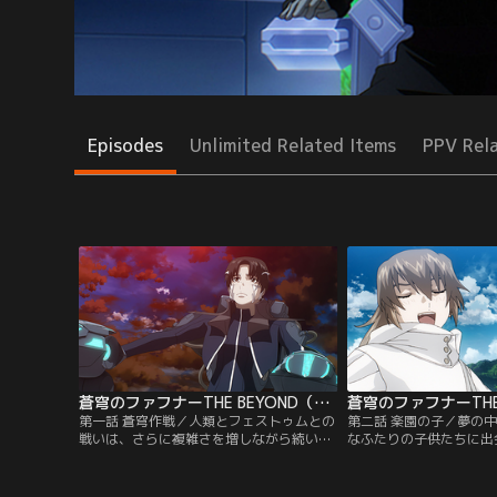
Episodes
Unlimited Related Items
PPV Rel
蒼穹のファフナーTHE BEYOND（TV Edition） 第01話
第一話 蒼穹作戦／人類とフェストゥムとの
第二話 楽園の子／夢の
戦いは、さらに複雑さを増しながら続いて
なふたりの子供たちに出
いた。「第五次蒼穹作戦」の名の元、奪わ
は「ミールの申し子があ
れた同胞を取り戻すため人型兵器ファフナ
士に告げる。その傍らに
ーに乗り込んだ真壁一騎ら竜宮島部隊はフ
が立っていた。夢から覚