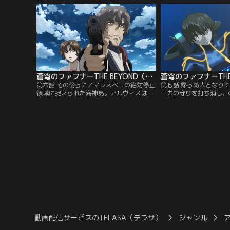
ェストゥムとの激しい戦闘を繰り広げる。
もの平和な島。そしてど
【提供：バンダイチャンネル】
海だった。優しい両親、
いい妹、気の置けない親
常だが、総士の好奇心は
いた。【提供：バンダイ
蒼穹のファフナーTHE BEYOND（TV Edition） 第06話
第六話 その傍らに／マレスペロの絶対停止
第七話 帰らぬ人となり
領域に捉えられた海神島。アルヴィスは脱
ーカの守りを打ち消し、
出の方法を検討するがシミュレーションの
を確保したマリス。その
結果は芳しくなく、純粋ミールである＜ア
総士。かつての親友と決
ルタイル＞のみが大気圏外の敵に対抗しう
う気持ちと、マリスの能
るただひとつの希望であるとの結論に達す
うくしているという核心
る。総士は竜宮島の位置を探るため、再び
る。一方、陸上では、千
マークニヒトに乗る機会を与えられる
いだ史彦が、えぐり取ら
が……。【提供：バンダイチャンネル】
面持ちで見つめていた…
ダイチャンネル】
動画配信サービスのTELASA（テラサ）
ジャンル