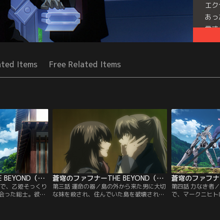
エク
あっ
言す
Seri
ated Items
Free Related Items
蒼穹のファフナーTHE BEYOND（TV Edition） 第02話
蒼穹のファフナーTHE BEYOND（TV Edition） 第03話
中で、乙姫そっくり
第三話 運命の器／島の外から来た男に大切
第四話 力なき者
会った総士。彼ら
な妹を殺され、住んでいた島を破壊された
で、マークニヒト
なたを探す」と総
総士は、彼の話に耳を貸そうとしない。一
去と共鳴したはず
は、ひとりの男性
騎は彼を眠らせ、美羽たちにあとを託す。
悪の思念と、激情
めるとそこはいつ
やがて目を覚ました総士は、島の人々--特
暴走する。「こん