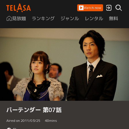
Watch now
見放題
ランキング
ジャンル
レンタル
無料
は
バーテンダー 第07話
Aired on 2011/03/25
48
mins