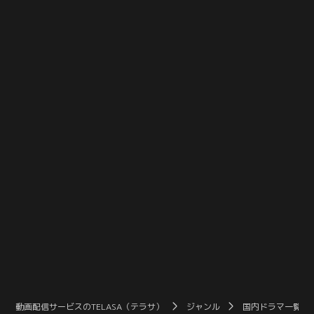
が起きれば命の保障はないと宣告さ
（貫地谷しほり）は祖父の願いを叶
れ、愕然となる。そんな美和の姿を
えてあげたかった、と悔やむ。そん
目の当たりにした溜は悲しみを覚え
ななか、美和は泰三からの遺言書を
ながらも、明るい笑顔を搾り出して
受け取る。なんと泰三は自分が所有
BAR「ラパン」のカウンターに立
していた「カーディナル」の莫大な
つ。
株を美和に譲る、と記していた。
動画配信サービスのTELASA（テラサ）
ジャンル
国内ドラマ一覧（