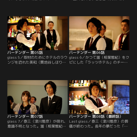
テルコンクールに出場することにな
谷しほり）に頼まれ、溜（相葉雅
った。溜（相葉雅紀）はチーフ・バ
紀）は大人気のバーへ付き添い、プ
ーテンダーの三橋（光石研）に頼ま
ロの視点で評価することに。ところ
れ、杉山の練習をサポート。何でも
が、目当てのバーは定休日。2人は
手伝う、と申し出る。すると杉山
その店の地下にあった「バー・ノー
が、コンクールに優勝したら美和
スウィンド」に入る。
（貫地谷しほり）と付き合いたい、
と言い出した。
バーテンダー 第05話
バーテンダー 第06話
glass 5／取材のためにホテルのラウ
glass 6／かつて溜（相葉雅紀）をク
ンジを訪れた美和（貫地谷しほり）
ビにした「ラッツホテル」のチーフ
は、かつて“ジャズ界の新星”として
バーテンダー・加瀬五朗（竹中直
注目されてニューヨークへ渡ったピ
人）が、フランス大使館が主催する
アニスト・諏訪マリ（芦名星）が演
パーティーのため、フレンチシェフ
奏している姿を目撃。渡米前に彼女
の山之内清治（大友康平）を伴って
を取材したことがある美和は、懐か
凱旋来日した。美和（貫地谷しほ
しさから声を掛ける。マリは先月東
り）とともに泰三（津川雅彦）のも
京に帰ってきたらしいが、その話を
とを訪れた溜は、奇しくもそこで加
する表情にはどこか陰りが…。
瀬と再会する。
バーテンダー 第07話
バーテンダー 第08話（最終話）
glass 7／泰三（津川雅彦）が倒れ、
Last glass／泰三（津川雅彦）の葬
意識不明となった。溜（相葉雅紀）
儀が終わった。長年の夢だった「ホ
とともに病院へ駆けつけた美和（貫
テルカーディナル」メインバーの完
地谷しほり）は、医師から今度発作
成を見ぬまま他界した泰三。美和