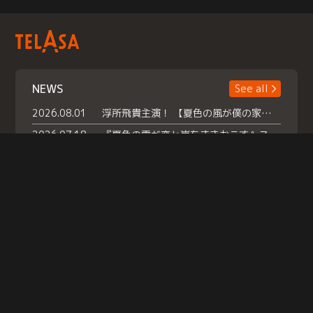
NEWS
See all
2026.08.01
浮所飛貴主演！ 【夏色の風が僕の家にやってきた】 本日よりテラサで独占配信スタート！
2026.07.18
『夏色の雲が恋と嵐をまきおこす』スペシャルメイキング 【Part1】2026年７月18日（土）23時30分～配信スタート！話題のシーンの裏側を大公開！豪華キャスト大集合！ 『武宮家 真夏の家族会議』開催！
2026.07.15
救命医・遥（今田）の《心揺さぶる過去》や、 麻酔科医・権野（船越英一郎）の《謎多きプライベート》など… 《知られざるエピソード》を独占配信！
Help
|
Company Profile
|
Act on Specified Commercial Transactions
|