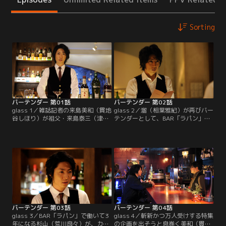
Sorting
バーテンダー 第01話
バーテンダー 第02話
glass 1／雑誌記者の来島美和（貫地
glass 2／溜（相葉雅紀）が再びバー
谷しほり）が祖父・来島泰三（津川
テンダーとして、BAR「ラパン」で
雅彦）から“神のグラス”について聞
働くことになった。その噂を聞きつ
いたのは1年前のことだった。「バ
け、“ミスター・パーフェクト”の異
ーテンダーはカウンター越しに向き
名をとる天才バーテンダー・葛原隆
合った客を決して裏切らない。そし
一（金子ノブアキ）が来店。しか
て、その中でも選ばれし者だけが、
し、溜が作ったオリジナル・レシピ
道に迷い、孤独に傷つき、行き場の
のカクテルを飲んだ葛原はその味に
ない魂を救う究極の一杯を作り上げ
興味を示しながらも、「お前のカク
ることができる」--。
テルは完璧からほど遠い」と言い捨
て去って行く。
バーテンダー 第03話
バーテンダー 第04話
glass 3／BAR「ラパン」で働いて3
glass 4／斬新かつ万人受けする特集
年になる杉山（荒川良々）が、カク
の企画を出そうと息巻く美和（貫地