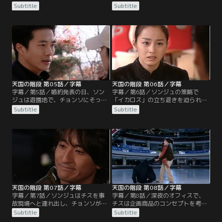
ュの元へ行けると心躍るチョンソ。
いた。テファはピルスと3人で暮ら
Subtitle
Subtitle
そんな時、ソンジュからチョンソに
そうと言い、3人は周囲から姿を消
電話がかかってくる。ソンジュが、
す。5年の歳月が経ち、チョンソは
チョンソに会うために一日早く帰国
チスと呼ばれながら、服の販売をし
したという。しかし、チョンソとソ
ている。テファはチョルスという名
ンジュを会わせたくないユリは、車
で、チョンソを手伝いながら絵を描
でチョンソをはねる。血まみれのチ
いている。一方、ソンジュとユリは
ョンソを病院に連れていくが…。
アメリカから帰国。2人は婚約発表
する予定だが…。
天国の階段 第05話／字幕
天国の階段 第06話／字幕
字幕／第5話／婚約発表の日、ソン
字幕／第6話／ソンジュの策略で
ジュは遊園地で、チョンソにそっく
「イカロス」の立ち退きを迫られた
りな女性を見つける。追いかけて捕
チスとチェヒは途方に暮れる。ソン
Subtitle
Subtitle
まえるが、彼女はキム・ジスと名乗
ジュはチェヒだけを呼び出し、新ブ
り、人違いだと言う。結局、ソンジ
ランド企画に参加しないかと提案を
ュは婚約発表の場に現れず、ユリは
する。閉店に追い込まれ困っていた
激怒する。チョンソを諦めきれない
チェヒは、チスにも相談せず直ぐさ
ソンジュは、チャン理事に調査を依
ま契約書にサインする。チスは、新
頼し、ソンジュは、チスとチョルス
しい雇い主がソンジュであることが
が一緒に住んでいることを知る。
わかり契約解消を訴えるが…。
天国の階段 第07話／字幕
天国の階段 第08話／字幕
字幕／第7話／ソンジュはチスを事
字幕／第8話／深夜のオフィスで、
故現場へと連れ出し、チョンソが死
チスは企画商品のコンセプトを考え
んだ事情を話す。さらに、海辺の家
ている。眠ってしまい目を覚ますと
Subtitle
Subtitle
に行き、思い出の品や写真を見せる
ソンジュのコートがかけられてい