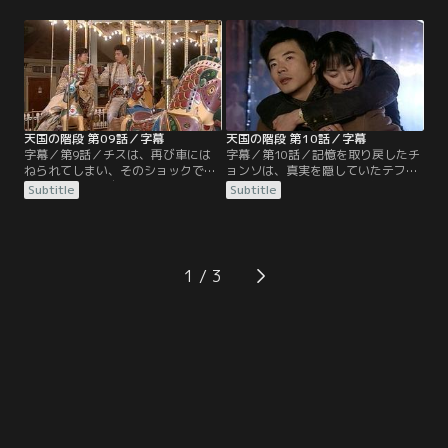
も、チスは何も反応しない。チョル
る。それを返しにソンジュのオフィ
スはチスが奪われるのではないかと
スへ行くとソンジュはソファで寝て
不安になる。チョルスを苦しめてい
いる。こっそり帰ろうとするとソン
ることを知ったチスは、チョルスに
ジュは目を覚まし、チスを夜食に誘
謝り、自分の過去を知りたがるのは
う。チョンソに似ているという理由
もうやめる、会社も辞めると宣言す
でチスに近づいたソンジュだが、次
る。
第にチスへの思いが募っていく。
天国の階段 第09話／字幕
天国の階段 第10話／字幕
字幕／第9話／チスは、再び車には
字幕／第10話／記憶を取り戻したチ
ねられてしまい、そのショックで記
ョンソは、真実を隠していたテファ
憶を取り戻す。自分が本当はハン・
を責める。テファは置き手紙を残し
Subtitle
Subtitle
ジョンソであること、ソンジュと愛
てチョンソの元を去ろうとする。一
し合っていたこと、ユリに車ではね
方、チョンソとソンジュのスキャン
られたこと、ミラに虐待を受けてい
ダルが新聞に載り、チョンソは責任
たこと…。テファは、ソンジュに連
を取って会社を辞めることに。安宿
絡し、今夜十二時にメリーゴーラン
に戻ったチョンソを、ソンジュが訪
1
ド前に来てほしいと告げ、チョンソ
ねてくる。2人は街に出て幸せな時
にも同じように連絡をする。
間を過ごす。