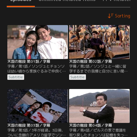
Sorting
天国の階段 第01話／字幕
天国の階段 第02話／字幕
字幕／第1話／ソンジュとチョンソ
字幕／第2話／ソンジュと一緒に留
は幼い頃から家族ぐるみで仲良くし
学するまでの我慢と自分に言い聞か
てきた。建築家であるチョンソの父
せ、いじめに絶えるチョンソ。しか
Subtitle
Subtitle
ハン教授は、病気で妻を亡くす。一
し、ミラの入れ知恵で、父ハンはチ
方、ソンジュの母、ミンは百貨店の
ョンソの留学を禁じ、チョンソは絶
経営者で、父は交通事故で他界して
望する。ソンジュが出国する日、チ
しまう。そんな中、ハン教授は、タ
ョンソはソンジュとお互いの思いを
レントのテ・ミラと再婚すること
確かめ合い、愛の証としてネックレ
に。しかし、ミラには、ピルスとい
スを交換する。ユリとミラのいじめ
う男との間にテファとユリという名
は続いたが、テファが救世主とな
の隠し子がいる。
る。
天国の階段 第03話／字幕
天国の階段 第04話／字幕
字幕／第3話／3年が経過。3日後、
字幕／第4話／ピルスの家で意識を
ついに念願のアメリカ留学でソンジ
取り戻したチョンソは記憶を失って