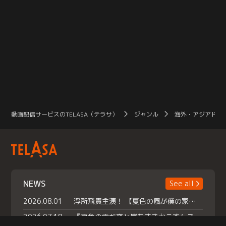
動画配信サービスのTELASA（テラサ）
ジャンル
海外・アジアドラ
NEWS
See all
2026.08.01
浮所飛貴主演！ 【夏色の風が僕の家にやってきた】 本日よりテラサで独占配信スタート！
2026.07.18
『夏色の雲が恋と嵐をまきおこす』スペシャルメイキング 【Part1】2026年７月18日（土）23時30分～配信スタート！話題のシーンの裏側を大公開！豪華キャスト大集合！ 『武宮家 真夏の家族会議』開催！