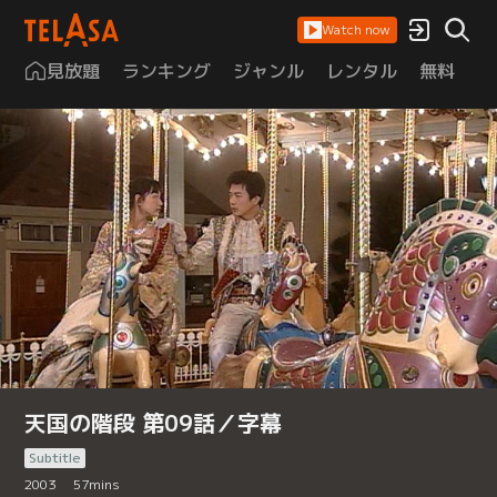
Watch now
見放題
ランキング
ジャンル
レンタル
無料
は
天国の階段 第09話／字幕
Subtitle
2003
57
mins