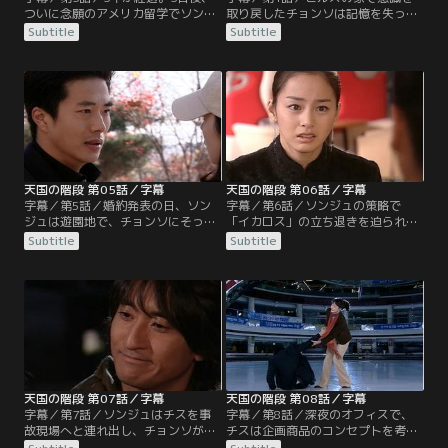
ついに念願のアメリカ留学でソンジ
取り戻したチョンソは記憶を失って
ュの元へ行けると心躍るチョンソ。
いた。テファはピルスと3人で暮ら
Subtitle
Subtitle
そんな時、ソンジュからチョンソに
そうと言い、3人は周囲から姿を消
電話がかかってくる。ソンジュが、
す。5年の歳月が経ち、チョンソは
チョンソに会うために一日早く帰国
チスと呼ばれながら、服の販売をし
したという。しかし、チョンソとソ
ている。テファはチョルスという名
ンジュを会わせたくないユリは、車
で、チョンソを手伝いながら絵を描
でチョンソをはねる。血まみれのチ
いている。一方、ソンジュとユリは
ョンソを病院に連れていくが…。
アメリカから帰国。2人は婚約発表
する予定だが…。
天国の階段 第05話／字幕
天国の階段 第06話／字幕
字幕／第5話／婚約発表の日、ソン
字幕／第6話／ソンジュの策略で
ジュは遊園地で、チョンソにそっく
「イカロス」の立ち退きを迫られた
りな女性を見つける。追いかけて捕
チスとチェヒは途方に暮れる。ソン
Subtitle
Subtitle
まえるが、彼女はキム・ジスと名乗
ジュはチェヒだけを呼び出し、新ブ
り、人違いだと言う。結局、ソンジ
ランド企画に参加しないかと提案を
ュは婚約発表の場に現れず、ユリは
する。閉店に追い込まれ困っていた
激怒する。チョンソを諦めきれない
チェヒは、チスにも相談せず直ぐさ
ソンジュは、チャン理事に調査を依
ま契約書にサインする。チスは、新
頼し、ソンジュは、チスとチョルス
しい雇い主がソンジュであることが
が一緒に住んでいることを知る。
わかり契約解消を訴えるが…。
天国の階段 第07話／字幕
天国の階段 第08話／字幕
字幕／第7話／ソンジュはチスを事
字幕／第8話／深夜のオフィスで、
故現場へと連れ出し、チョンソが死
チスは企画商品のコンセプトを考え
んだ事情を話す。さらに、海辺の家
ている。眠ってしまい目を覚ますと