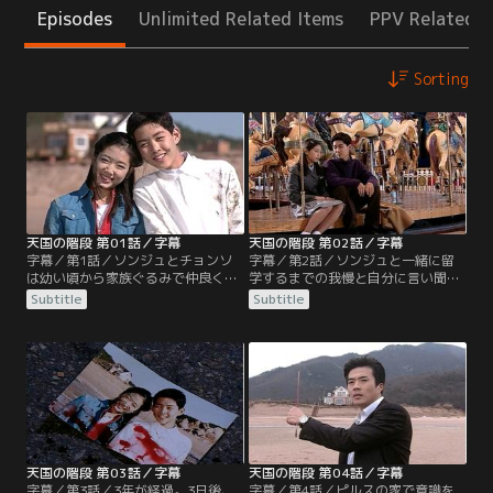
Episodes
Unlimited Related Items
PPV Related I
Sorting
天国の階段 第01話／字幕
天国の階段 第02話／字幕
字幕／第1話／ソンジュとチョンソ
字幕／第2話／ソンジュと一緒に留
は幼い頃から家族ぐるみで仲良くし
学するまでの我慢と自分に言い聞か
てきた。建築家であるチョンソの父
せ、いじめに絶えるチョンソ。しか
Subtitle
Subtitle
ハン教授は、病気で妻を亡くす。一
し、ミラの入れ知恵で、父ハンはチ
方、ソンジュの母、ミンは百貨店の
ョンソの留学を禁じ、チョンソは絶
経営者で、父は交通事故で他界して
望する。ソンジュが出国する日、チ
しまう。そんな中、ハン教授は、タ
ョンソはソンジュとお互いの思いを
レントのテ・ミラと再婚すること
確かめ合い、愛の証としてネックレ
に。しかし、ミラには、ピルスとい
スを交換する。ユリとミラのいじめ
う男との間にテファとユリという名
は続いたが、テファが救世主とな
の隠し子がいる。
る。
天国の階段 第03話／字幕
天国の階段 第04話／字幕
字幕／第3話／3年が経過。3日後、
字幕／第4話／ピルスの家で意識を