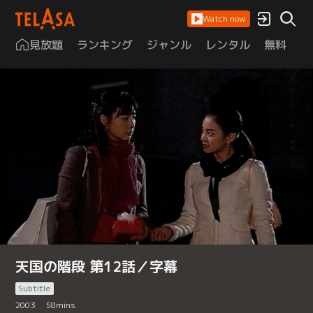
Watch now
見放題
ランキング
ジャンル
レンタル
無料
は
天国の階段 第12話／字幕
Subtitle
2003
58
mins