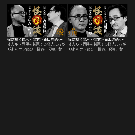
という＜呪物＞も登場！
のはやせやすひろ氏と「人志松本の
ゾッとする話」等で一流芸能人たち
を震え上がらせながらも本人は怪談
が苦手というの國澤一誠氏！
怪対談＜怪人・怪女＞吉田悠軌×＜異形・妖怪＞いたこ28号（後編）
怪対談＜怪人・怪女＞吉田悠軌×＜異形・妖怪＞いたこ28号（前編）
オカルト界隈を跋扈する怪人たちが
オカルト界隈を跋扈する怪人たちが
1対1のサシ語り！怪談、呪物、都市
1対1のサシ語り！怪談、呪物、都市
伝説から禁忌の向こう側まで…怪シ
伝説から禁忌の向こう側まで…怪シ
イ者同士が奇っ怪な話を持ち寄り、
イ者同士が奇っ怪な話を持ち寄り、
怪奇な対談をするオカルト・トーク
怪奇な対談をするオカルト・トーク
ショー！▽後編では吉田氏が語る謎
ショー！今回は「カシマさん」「口
の怪人＜クエストマン＞の実話から
裂け女」「窓から首ひょこひょこ
スタート！
女」など…。