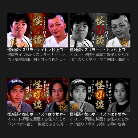
人たちが1対1のサシ語り！今回は＜
扈する怪人たちが1対1のサシ語り！
最恐怪談師の名を継ぐ者＞ぁみ氏と
今回は同じ事務所の先輩・後輩芸人
＜最強ユタの血を継ぐ者＞ヤースー
としてプライベートでも親交が深
氏ががっぷりよつの怪談トーク！後
い、＜最恐怪談師の名を継ぐ者＞ぁ
編では前編に続いてヤースー氏のマ
み氏と＜最強ユタの血を継ぐ者＞ヤ
ル秘体験から始まる！
ースー氏ががっぷりよつの怪談トー
クの前半。
怪対談＜スリラーナイト＞村上ロック×＜ナナフシギ＞吉田猛々 後編
怪対談＜スリラーナイト＞村上ロック×＜ナナフシギ＞吉田猛々 前編
怪談ライブBar＜スリラーナイト＞
オカルト界隈を跋扈する怪人たちが
の人気怪談師・村上ロック氏と大人
1対1のサシ語り！▽今回は＜魔の78
気オカルトコンビ＜ナナフシギ＞の
年組＞同級生、怪談界の怪人の名に
吉田猛々氏が思う存分怪異を語り、
ふさわしい男、怪談ライブBar＜ス
恐怖を紡ぐ最凶怪談回後編！後編で
リラーナイト＞の人気怪談師・村上
は猛々氏の怪異体験談からスター
ロック氏と大人気オカルトコンビ＜
ト！
ナナフシギ＞の吉田猛々氏が思う存
分怪異を語る！
怪対談＜都市ボーイズ＞はやせやすひろ×＜ゾッとするch＞國澤一誠（後編）
怪対談＜都市ボーイズ＞はやせやすひろ×＜ゾッとするch＞國澤一誠（前編）
オカルト界隈を跋扈する怪人たちが
オカルト界隈を跋扈する怪人たちが
1対1のサシ語り！後編では子供時代
サシ語り！今回は時には命の危険に
のいじめ体験や恋愛エピソードなど
さらされながらも溢れるオカルト愛
を交えつつ、実際に呪術に使用した
は止められない！＜都市ボーイズ＞