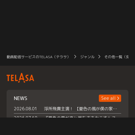
動画配信サービスのTELASA（テラサ）
ジャンル
その他一覧（見放
NEWS
See all
2026.08.01
浮所飛貴主演！ 【夏色の風が僕の家にやってきた】 本日よりテラサで独占配信スタート！
2026.07.18
『夏色の雲が恋と嵐をまきおこす』スペシャルメイキング 【Part1】2026年７月18日（土）23時30分～配信スタート！話題のシーンの裏側を大公開！豪華キャスト大集合！ 『武宮家 真夏の家族会議』開催！
2026.07.15
救命医・遥（今田）の《心揺さぶる過去》や、 麻酔科医・権野（船越英一郎）の《謎多きプライベート》など… 《知られざるエピソード》を独占配信！