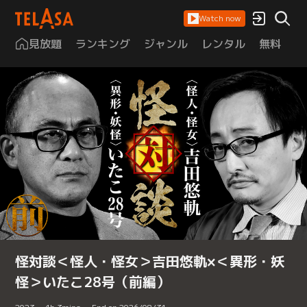
Watch now
見放題
ランキング
ジャンル
レンタル
無料
は
怪対談＜怪人・怪女＞吉田悠軌×＜異形・妖
怪＞いたこ28号（前編）