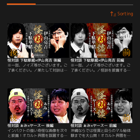
Sorting
怪対談 下駄華緒×伊山亮吉 後編
怪対談 下駄華緒×伊山亮吉 前編
※一部、ノイズ等がございます。ご
※一部、ノイズ等がございます。ご
了承ください。／果たして対談は無
了承ください。／怪談を披露すると
事ゴールにたどり着けるのかっ？！
話は古代の神々にまで拡がってい
オカルト界隈を跋扈する怪人たちが
く…。オカルト界隈を跋扈する怪人
1対1のサシ語り！今回は＜怪談最恐
たちが1対1のサシ語り！今回は＜怪
戦＞二代目最恐位と五代目最恐位の
談最恐戦＞二代目最恐位と五代目最
チャンピオン対談！元火葬場＆葬儀
恐位のチャンピオン対談！元火葬場
屋職員の下駄華緒氏とお笑いコンビ
＆葬儀屋職員の下駄華緒氏とお笑い
＜風来坊＞の伊山亮吉氏が公開イベ
コンビ＜風来坊＞の伊山亮吉氏が公
ント形式で初対談！後編は怒涛の怪
開イベント形式で初対談！
談ラッシュ！
怪対談 ぁみ×ヤースー 後編
怪対談 ぁみ×ヤースー 前編
インパクトの強い奇怪な画像を次々
沖縄ならでは怪異と自らのマル秘体
と披露！オカルト界隈を跋扈する怪
験までを大公開！オカルト界隈を跋