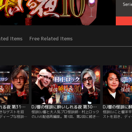
Seri
ated Items
Free Related Items
DJ響の怪談に酔いしれる夜 第31回 クダマツヒロシ氏ゲスト回
DJ響の怪談に酔いしれる夜 第30回 村上ロック氏ゲスト回
きなゲストを招
怪談DJ響と大人気プロ怪談師・村上ロック
怪談DJこと響洋
ディープな怪談談
のLIVE配信再編版。第1回、第2回に続き3
ストを招き、ディ
きたちの社交場的
度目の登場。1978年生まれの「78年組」
げるLIVE配信番
ゲストはChannel
である2人が、本物のバーで酒を酌み交わ
芸人＞シークエン
ズのはやせ氏や夜
し、気心の知れた和やかな雰囲気の中、
象や霊感について