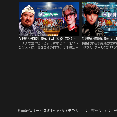
怪」と言えばこの方！作家でカメラマンの
馬裕氏などの人気怪談師
田中康弘さん！
マツヒロシ氏！
DJ響の怪談に酔いしれる夜 第27回 ヤースー氏ゲスト回
アナタも霊が視えるようになる？！第27回
積極的な怪談蒐集方法に
のゲストは、最強ユタの血を引く沖縄出身
せない。クールな外見で
のヤースー氏▽幼少期から霊が視える生活
倒的な支持を受け、次世
が日常だったというヤースー氏。現在はユ
大本命と呼び声高い木根
タだったおば～が守護霊となり、コワイモ
その佇まいとは裏腹に、
ノなし？！▽幽霊は怖い話をすると集ま
の）ヘンタイ」と呼ばれ
る？幽霊は眠らない？様々な疑問にズバリ
れる木根氏。
回答！
動画配信サービスのTELASA（テラサ）
ジャンル