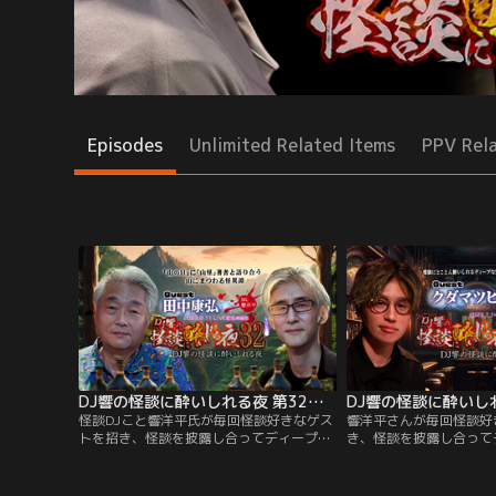
Episodes
Unlimited Related Items
PPV Rel
DJ響の怪談に酔いしれる夜 第32回 田中康弘氏ゲスト回
怪談DJこと響洋平氏が毎回怪談好きなゲス
響洋平さんが毎回怪談好
トを招き、怪談を披露し合ってディープな
き、怪談を披露し合って
怪談談義を繰り広げる、怪談好きたちの社
義を繰り広げる、怪談好
交場的LIVE配信番組▽第32回のゲストは生
LIVE配信番組▽第31回の
配信当日が＜山の日＞という事で、「山
恐怖初登場！都市ボーイ