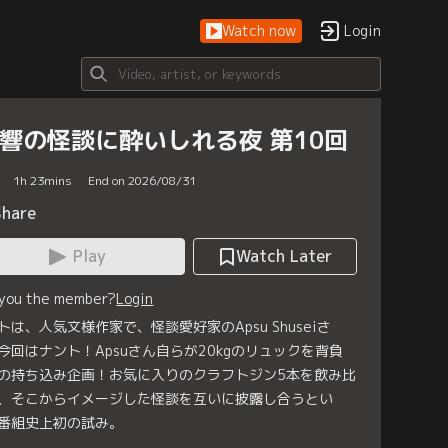
Watch now
Login
J響の怪談に酔いしれる夜 第10回
1
h
23
mins
End on 2026/08/31
Share
Play
Watch Later
 you the member?
Login
トは、人気文様作家で、怪談愛好家のApsu Shuseiさ
今回はナント！Apsuさん自らが20kgのリュックを背負
の持ち込み企画！お気に入りのクラフトジン5本を飲み比
、そこからイメージした怪談を互いに披露し合うとい
番組史上初の試み。