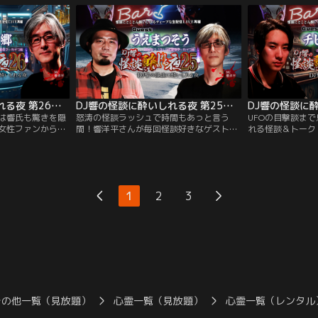
もイチオシのクダ
次々と体験談や実話怪談を披露！
は紀元前の人類に
ック回！
DJ響の怪談に酔いしれる夜 第26回 木根緋郷氏ゲスト回
DJ響の怪談に酔いしれる夜 第25回 うえまつそう氏ゲスト回
は響氏も驚きを隠
怒涛の怪談ラッシュで時間もあっと言う
UFOの目撃談ま
女性ファンから圧
間！響洋平さんが毎回怪談好きなゲストを
れる怪談＆トーク
代怪談師の中でも
招き、怪談を披露し合ってディープな怪談
怪談DJこと響洋
緋郷氏がゲスト▽
談義を繰り広げる、怪談好きたちの社交場
ストを招き、怪談
響氏から「（怪談
的番組。第25回のゲストは、渋谷モヤイ像
な怪談談義を繰り
るほど怪談愛に溢
作者の孫で、ミュージシャン、さらに体育
社交場的LIVE配
教師という肩書を持つ、新島出身の怪談
は、平成生まれの
1
2
3
師、地獄先生・うえまつそう氏！
気急上昇中のチビ
その他一覧（見放題）
心霊一覧（見放題）
心霊一覧（レンタル