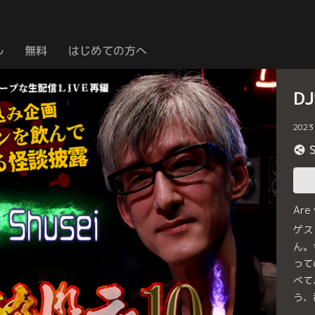
ル
無料
はじめての方へ
D
2023
Are
ゲス
ん。
って
べて
う、