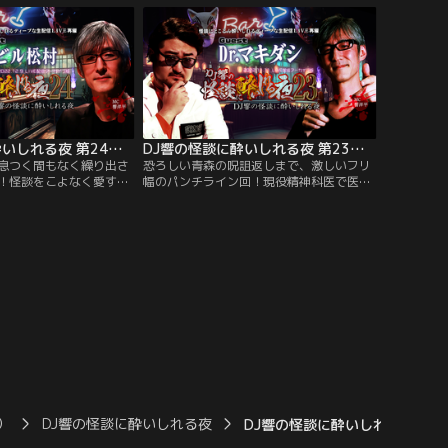
まで及ぶ壮大なアカデミ
まるで異世界に迷い込んだような不思議だ
らけの実話怪談から異界怪談が連鎖！
DJ響の怪談に酔いしれる夜 第24回 チビル松村氏ゲスト回
DJ響の怪談に酔いしれる夜 第23回 Dr.マキダシ氏ゲスト回
で息つく間もなく繰り出さ
恐ろしい青森の呪詛返しまで、激しいフリ
！怪談をこよなく愛する
幅のパンチライン回！現役精神科医で医療
平さんが毎回怪談好きなゲ
現場の第一線に立ちつつ、ラッパーとして
を披露し合ってディープ
も活躍中のDr.マキダシ氏が登場！普段語る
広げる、怪談好きたちの
場所があまりないというラッパーやクラブ
信番組▽第24回目の今回
にまつわる怪談を、ラップバトルよろしく
イケメン怪談師として人
次々と繰り出すDr.マキダシ氏。
ル松村さんが登場！
）
DJ響の怪談に酔いしれる夜
DJ響の怪談に酔いしれる夜 第1