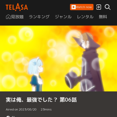
Watch now
見放題
ランキング
ジャンル
レンタル
無料
は
実は俺、最強でした？ 第06話
Aired on 2023/08/20
23
mins