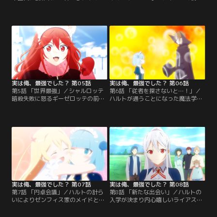
ッテはハルトを慕い、常に一緒にい
に同行することになった。それを心
る仲良し兄妹となっていた。そんな
配したハルトが視察ルートを監視し
ある時、ハルトはシャルロッテ
ていると、なにやら怪しい召喚士部
に“アニメ”の存在を教える。見てみ
隊がいることに気が付く。シヴァと
たいと言われ、苦労の末、現代日本
して召喚士部隊に接触したハルト
のネット世界と転生後の世界を繋げ
は、リーダーらしき男から衝撃の目
ることに成功したハルト。そしてそ
的を告げられる。それは王妃・ギー
こには、初めて目にしたアニメに夢
ゼロッテの命令でシャルロッテを暗
中になるシャルロッテの姿が…。
殺する…というものであった。
実は俺、最強でした？ 第05話
実は俺、最強でした？ 第06話
第5話 「世界最強」／シャルロッテ
第6話 「従者を探さないと…！」／
暗殺失敗に怒るギーゼロッテの前
ハルトが通うことになった魔法学校
に、反撃を目論むシヴァが現れた。
では、従者を1人連れていく必要が
強大な魔法力で圧倒したシヴァは、
あった。しかし、適した従者を見つ
ギーゼロッテの首に簡単には外れな
けることにハルトは苦戦していた。
い特殊な首輪を付ける。そしてそれ
一方その頃、国境付近で手負いのド
は屈辱の証でもあった…。ギーゼロ
ラゴンが出現したという情報がハル
ッテの一件も落ち着いて5年が経っ
トの元に入る。ハルトとフレイが急
たある日、ハルトはゴルドから王都
いで現場へ向かうと、そこには兵士
の魔法学校に通うよう言われてしま
に襲われて負傷したブリザード・ド
う。
ラゴンが倒れていた。
実は俺、最強でした？ 第07話
実は俺、最強でした？ 第08話
第7話 「円卓会議」／ハルトの計ら
第8話 「新たな出会い」／ハルトの
いによりゼンフィス家のメイドとな
入学が決まり内心嬉しいライアスと
ったリザ。真面目で優しくメイドと
マリアンヌ。その2人のもとにギー
しての仕事も完璧にこなすその姿
ゼロッテが現れ、ライアスにとある