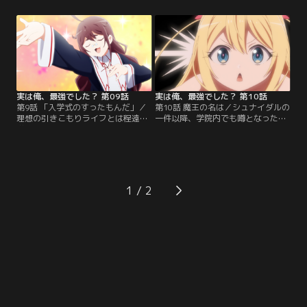
は、ハルトの従者として最も適した
任務を課した。それは「ハルトから
存在であった。しかし、従者にして
黒い戦士・シヴァに関する知り得る
しまうと王都まで同行させなければ
限りの情報を聞き出す」というも
ならず、仲良しなシャルロッテとリ
の。自分のせいでハルトを大変なこ
ザを離れ離れにしてしまうことにな
とに巻き込んでしまったのではない
る…。
か…と罪悪感を隠せないライアス。
一方で王都に着いたハルトは…。
実は俺、最強でした？ 第09話
実は俺、最強でした？ 第10話
第9話 「入学式のすったもんだ」／
第10話 魔王の名は／シュナイダルの
理想の引きこもりライフとは程遠い
一件以降、学院内でも噂となったハ
学院生活を送ることになったハルト
ルト。そんなある日、ティアリエッ
は、入学早々に退学の道を模索し始
タやライアス達からの執拗な勧誘に
める。そんなハルトの魔法に興味を
苦悩しているハルトの所に偶然にも
抱き、自分の研究室へと執拗に勧誘
謎の少女が通りかかる。「こいつと
するティアリエッタ教授は、古代魔
約束がある」という口実で何とかそ
法の研究者としてとても有名だっ
の場から逃れたハルトは、謎の少女
1
た。そしてハルトはティアリエッタ
と初めてちゃんと言葉を交わすこと
による執拗な勧誘から逃れている最
になる。彼女の話によるとハルトと
中…。
同様に生まれた時に…。