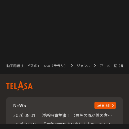
動画配信サービスのTELASA（テラサ）
ジャンル
アニメ一覧（見放
NEWS
See all
2026.08.01
浮所飛貴主演！ 【夏色の風が僕の家にやってきた】 本日よりテラサで独占配信スタート！
2026.07.18
『夏色の雲が恋と嵐をまきおこす』スペシャルメイキング 【Part1】2026年７月18日（土）23時30分～配信スタート！話題のシーンの裏側を大公開！豪華キャスト大集合！ 『武宮家 真夏の家族会議』開催！