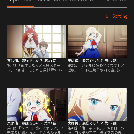
Sorting
実は俺、最強でした？ 第01話
実は俺、最強でした？ 第02話
第1話 「転生したらどん底スター
第2話 「シャルに嫌われてます」／
ト」／引きこもりから異世界の王子
近頃、ゴルド辺境伯領内で盗賊によ
の赤ちゃんとして転生したハルト。
る被害が多発していた。領内で不穏
転生の際、女神から強大な魔力を与
な空気が漂う中、シャルロッテと
えられたものの、強大すぎるが故に
母・ナタリアが謎の集団に襲われて
測りきれず“魔法レベルが低い”と勘
しまう。家族を狙った敵に怒り狂う
違いされ、転生早々森に捨てられて
ハルトは、間一髪でシャルロッテと
しまう。その後、森で出会った魔族
ナタリアを救出。だが、この事件を
のフレイと共にゴルド・ゼンフィス
きっかけに、ハルトとシャルロッテ
辺境伯に拾われ、不自由のない引き
の距離は一気に縮まることになっ
こもり生活を送ることに…。
た。一方ハルトは…。
実は俺、最強でした？ 第03話
実は俺、最強でした？ 第04話
第3話 「シャルに懐かれました」／
第4話 「俺・キレる」／ある日、シ
帝国兵に襲われた一件からシャルロ
ャルロッテが王子・ライアスの視察