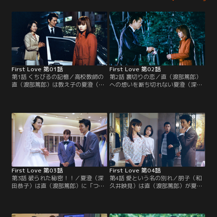
First Love 第01話
First Love 第02話
第1話 くちびるの記憶／高校教師の
第2話 裏切りの恋／直（渡部篤郎）
直（渡部篤郎）は教え子の夏澄（深
への想いを断ち切れない夏澄（深田
田恭子）と恋に落ちるが、ある日突
恭子）。だが直は、夏澄の姉・朋子
然姿を消す。5年後、夏澄の前に
（和久井映見）の婚約者と婚約者の
姉・朋子（和久井映見）の婚約者と
妹として、新しい関係を築くことを
して直が現れ…。
求め…。
First Love 第03話
First Love 第04話
第3話 破られた秘密！！／夏澄（深
第4話 愛という名の別れ／朋子（和
田恭子）は直（渡部篤郎）に「つき
久井映見）は直（渡部篤郎）が夏澄
まとわれて迷惑だ」と拒絶されショ
（深田恭子）の高校で教師をしてい
ックを受ける。が、朋子（和久井映
た事を知り…。
見）はそんな2人を度々ひき合わ
せ…。