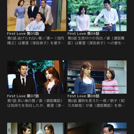
First Love 第05話
First Love 第06話
第5話 逃げられない影／清一（池内
第6話 生命がけの告白／直（渡部篤
博之）は夏澄（深田恭子）を愛する
郎）は夏澄（深田恭子）への愛を貫
余り過去に何があったのかと直（渡
き、朋子（和久井映見）を説き伏せ
部篤郎）に詰め寄る。直の心には5
る。朋子から婚約解消の話を聞いた
年前の夏澄への思いが蘇り…。
夏澄は、姉の突然の決断に困惑す
る。
First Love 第07話
First Love 第08話
第7話 赤い傘の罠／直（渡部篤郎）
第8話 運命を変えた一夜／朋子（和
は気持ちを告白したが、夏澄（深田
久井映見）が直（渡部篤郎）を取り
恭子）は直の胸に飛び込めずにい
戻そうと夏澄（深田恭子）に宣戦布
た。そんな中、直に仕事上のトラブ
告。しかし、友人たちから励まされ
ルが発生する。
た夏澄は改めて直への思いを強くす
る。