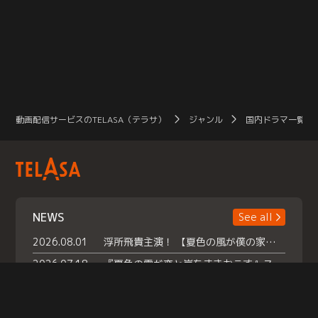
動画配信サービスのTELASA（テラサ）
ジャンル
国内ドラマ一覧（
NEWS
See all
2026.08.01
浮所飛貴主演！ 【夏色の風が僕の家にやってきた】 本日よりテラサで独占配信スタート！
2026.07.18
『夏色の雲が恋と嵐をまきおこす』スペシャルメイキング 【Part1】2026年７月18日（土）23時30分～配信スタート！話題のシーンの裏側を大公開！豪華キャスト大集合！ 『武宮家 真夏の家族会議』開催！
2026.07.15
救命医・遥（今田）の《心揺さぶる過去》や、 麻酔科医・権野（船越英一郎）の《謎多きプライベート》など… 《知られざるエピソード》を独占配信！