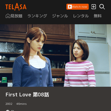
Watch now
見放題
ランキング
ジャンル
レンタル
無料
は
First Love 第08話
2002
46
mins