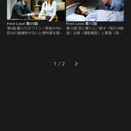
First Love 第09話
First Love 第10話
第9話 毒入りのワイン／家族の中に
第10話 空に舞う心／朋子（和久井映
自分の居場所がないと疎外感を感じ
見）は直（渡部篤郎）と夏澄（深田
た朋子（和久井映見）は姿を消す。
恭子）に胸中の苦しみを知られて困
一方、夏澄（深田恭子）は直（渡部
惑。投身自殺をするため母の病院へ
篤郎）の元へ行く事を決意する
向かい…。
が…。
1