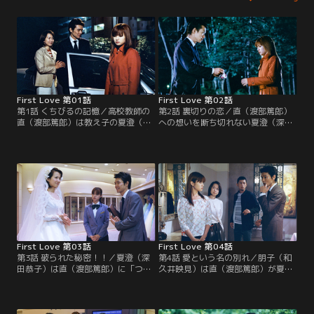
First Love 第01話
First Love 第02話
第1話 くちびるの記憶／高校教師の
第2話 裏切りの恋／直（渡部篤郎）
直（渡部篤郎）は教え子の夏澄（深
への想いを断ち切れない夏澄（深田
田恭子）と恋に落ちるが、ある日突
恭子）。だが直は、夏澄の姉・朋子
然姿を消す。5年後、夏澄の前に
（和久井映見）の婚約者と婚約者の
姉・朋子（和久井映見）の婚約者と
妹として、新しい関係を築くことを
して直が現れ…。
求め…。
First Love 第03話
First Love 第04話
第3話 破られた秘密！！／夏澄（深
第4話 愛という名の別れ／朋子（和
田恭子）は直（渡部篤郎）に「つき
久井映見）は直（渡部篤郎）が夏澄
まとわれて迷惑だ」と拒絶されショ
（深田恭子）の高校で教師をしてい
ックを受ける。が、朋子（和久井映
た事を知り…。
見）はそんな2人を度々ひき合わ
せ…。