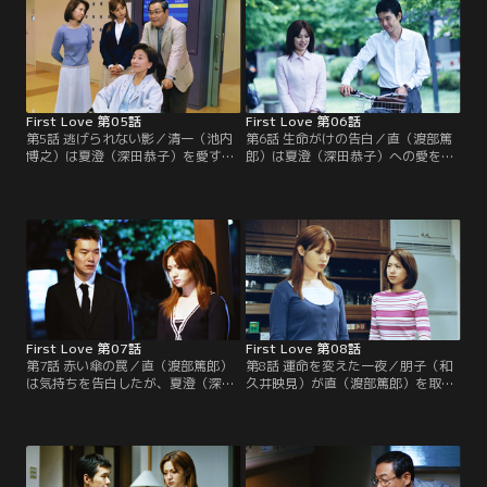
First Love 第05話
First Love 第06話
第5話 逃げられない影／清一（池内
第6話 生命がけの告白／直（渡部篤
博之）は夏澄（深田恭子）を愛する
郎）は夏澄（深田恭子）への愛を貫
余り過去に何があったのかと直（渡
き、朋子（和久井映見）を説き伏せ
部篤郎）に詰め寄る。直の心には5
る。朋子から婚約解消の話を聞いた
年前の夏澄への思いが蘇り…。
夏澄は、姉の突然の決断に困惑す
る。
First Love 第07話
First Love 第08話
第7話 赤い傘の罠／直（渡部篤郎）
第8話 運命を変えた一夜／朋子（和
は気持ちを告白したが、夏澄（深田
久井映見）が直（渡部篤郎）を取り
恭子）は直の胸に飛び込めずにい
戻そうと夏澄（深田恭子）に宣戦布
た。そんな中、直に仕事上のトラブ
告。しかし、友人たちから励まされ
ルが発生する。
た夏澄は改めて直への思いを強くす
る。