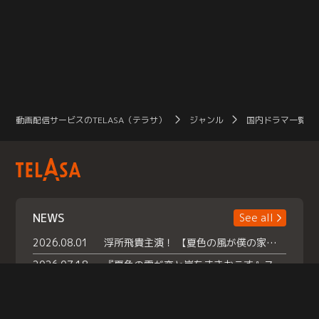
動画配信サービスのTELASA（テラサ）
ジャンル
国内ドラマ一覧（
NEWS
See all
2026.08.01
浮所飛貴主演！ 【夏色の風が僕の家にやってきた】 本日よりテラサで独占配信スタート！
2026.07.18
『夏色の雲が恋と嵐をまきおこす』スペシャルメイキング 【Part1】2026年７月18日（土）23時30分～配信スタート！話題のシーンの裏側を大公開！豪華キャスト大集合！ 『武宮家 真夏の家族会議』開催！
2026.07.15
救命医・遥（今田）の《心揺さぶる過去》や、 麻酔科医・権野（船越英一郎）の《謎多きプライベート》など… 《知られざるエピソード》を独占配信！