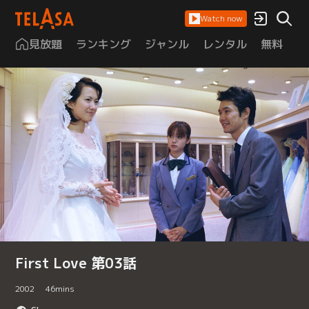
Watch now
見放題
ランキング
ジャンル
レンタル
無料
は
First Love 第03話
2002
46
mins