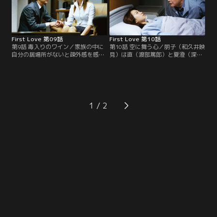
First Love 第09話
First Love 第10話
第9話 毒入りのワイン／家族の中に
第10話 空に舞う心／朋子（和久井映
自分の居場所がないと疎外感を感じ
見）は直（渡部篤郎）と夏澄（深田
た朋子（和久井映見）は姿を消す。
恭子）に胸中の苦しみを知られて困
一方、夏澄（深田恭子）は直（渡部
惑。投身自殺をするため母の病院へ
篤郎）の元へ行く事を決意する
向かい…。
が…。
1