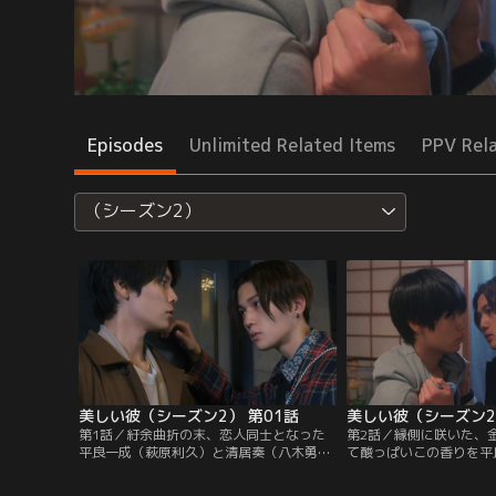
Episodes
Unlimited Related Items
PPV Rel
（シーズン2）
美しい彼（シーズン2） 第01話
美しい彼（シーズン2
第1話／紆余曲折の末、恋人同士となった
第2話／縁側に咲いた、
平良一成（萩原利久）と清居奏（八木勇
て酸っぱいこの香りを平
征）は、平良が住んでいた一軒家で同棲を
久）が教えてくれた--
始めていた。穏やかに月日は巡り…平良は
を清居奏（八木勇征）は