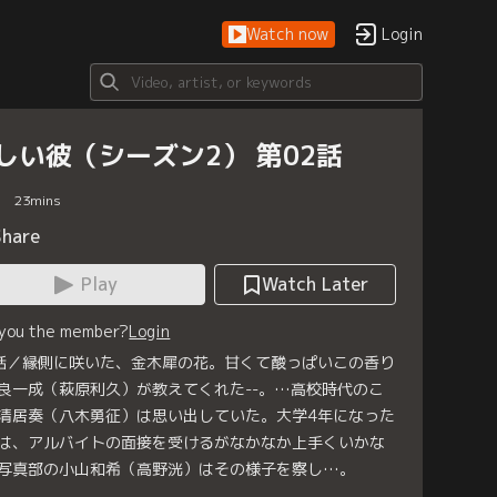
Watch now
Login
しい彼（シーズン2） 第02話
23
mins
Share
Play
Watch Later
 you the member?
Login
話／縁側に咲いた、金木犀の花。甘くて酸っぱいこの香り
良一成（萩原利久）が教えてくれた--。…高校時代のこ
清居奏（八木勇征）は思い出していた。大学4年になった
は、アルバイトの面接を受けるがなかなか上手くいかな
写真部の小山和希（高野洸）はその様子を察し…。