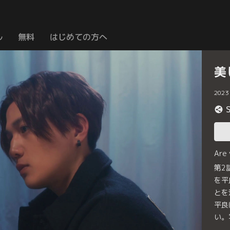
ル
無料
はじめての方へ
美
2023
Are
第2
を平
とを
平良
い。