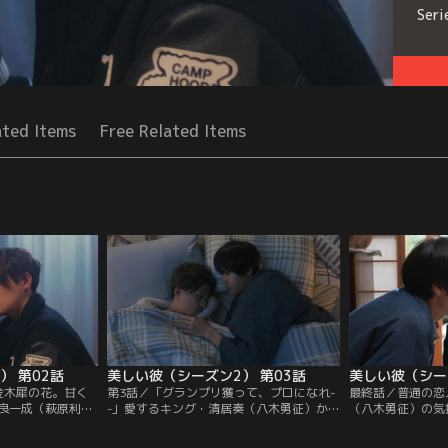
Seri
ated Items
Free Related Items
） 第02話
美しい彼（シーズン2） 第03話
金木犀の花。甘く
第3話／「グランプリ獲って、プロになれ-
最終話／普通の恋
良一成（萩原利
-」愛するキング・清居奏（八木勇征）から
（八木勇征）の気
。…高校時代のこと
の言葉に、平良一成（萩原利久）は、写真
住人・平良一成（
思い出していた。
家・野口大海（和田聰宏）が審査員を務め
い。無神経に傷つ