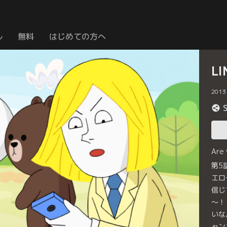
ル
無料
はじめての方へ
L
2013
Are
第5
エロ
信じ
～！
いな
ャン