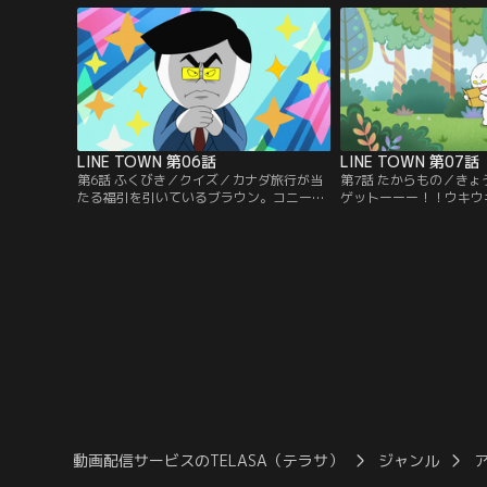
さて、この勘違い、一体どうなる！？他1
か！？頑張れ、ムーン！
本。【提供：バンダイチャンネル】
バンダイチャンネル】
LINE TOWN 第06話
LINE TOWN 第07話
第6話 ふくびき／クイズ／カナダ旅行が当
第7話 たからもの／き
たる福引を引いているブラウン。コニーも
ゲットーーー！！ウキウ
福引にチャレンジしたーい！そのために
速地図を見てお宝探しを
は、商店街でお買い物しなくっちゃ。みん
お宝へGo！って、ココ
なー私にお買い物頼んでいいわよ！とは言
ゃないか…ついでにコニ
ったものの、そう簡単にカナダ旅行なんて
て、お宝を山分けしろだ
当たるの？？他1本。【提供：バンダイチ
せるかーーー！！他1本
ャンネル】
イチャンネル】
動画配信サービスのTELASA（テラサ）
ジャンル