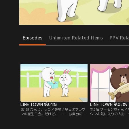
Episodes
Unlimited Related Items
PPV Rel
LINE TOWN 第01話
LINE TOWN 第02話
第1話 たんじょうび／あな／今日はブラウ
第2話 サーモンちゃん
ンの誕生日会。だけど、コニーは自分の誕
ウンお気に入りの人形・
生日会と勘違い。なんで主役の私が飾りつ
ムーンが触ったら、尻尾
け手伝うの？みんな、なんでブラウンにプ
やばい！ブラウンにばれ
レゼント渡すの？コニー、わからない！！
をくっつけないと…！尻