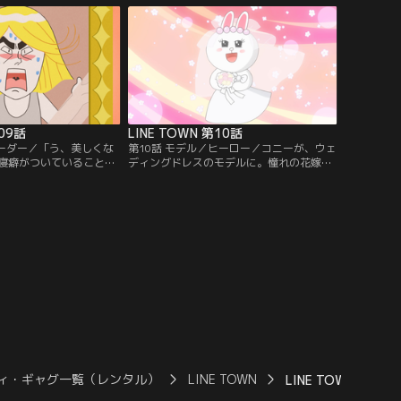
オブ・ビューティー・ジ
い！ケッ！！占いなんて…占いなんて…や
がる！！他1本。【提
っぱ気になる！？他1本。【提供：バンダ
ンネル】
イチャンネル】
第09話
LINE TOWN 第10話
リーダー／「う、美しくな
第10話 モデル／ヒーロー／コニーが、ウェ
寝癖がついていることに
ディングドレスのモデルに。憧れの花嫁
ズ。ブローしても直らな
役！え！？花婿役は誰かって？そりゃーも
ハンバーガーショップに
ちろん！…って、誰やるの？オレが！オレ
…。寝癖をどうにかみん
が！オレがー！一歩も引かない男子諸君。
うに、見られないよう
タキシードが似合うのは、誰なのか。他1
提供：バンダイチャンネ
本。【提供：バンダイチャンネル】
ィ・ギャグ一覧（レンタル）
LINE TOWN
LINE TOWN 第05話