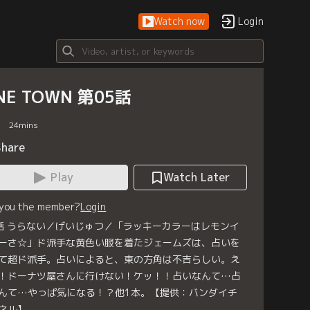
Watch now
Login
INE TOWN 第05話
24
mins
Share
Play
Watch Later
 you the member?
Login
話 うらない／げいじゅつ／「ラッキーカラーはレモンイ
ーさ☆」ド派手な黄色い服を着たジェームズは、占いを
て超ド派手。占いによると、東の方角は不吉らしい。え
！ドーナツ屋さんに行けない！ケッ！！占いなんて…占
んて…やっぱ気になる！？他1本。【提供：バンダイチ
ネル】