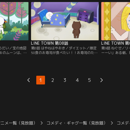
他1本。【提供：
して欲しいジェシカ、そこにムーンも出て
の為に、キング・
きて大混乱！他1本。【提供：バンダイチ
ェームズが立ち上
ャンネル】
供：バンダイチャ
LINE TOWN 第08話
LINE TOWN 
ょうだい／宝の地図
第8話 はやねはやおき／ダイエット／限定
第9話 ねぐせ／
キのムーンは、早
50食のお寿司が食べたい！！お寿司のため
ーーい」ある朝、
開始。進め進め！
に、早起きしようとするムーン。早起きに
気づいたジェーム
いつも来てる場所じ
は、早寝だ！ってことで、お布団へGo…だ
いのに、みんなと
ーまで付いて来
けど、眠れない！眠れないムーンの、早く
行く約束があって
って？！そうはさ
眠る為の戦いが今ココに始まった。他1
なに見られないよ
。【提供：バンダ
本。【提供：バンダイチャンネル】
に…。他1本。【
1
2
3
4
5
ル】
アニメ一覧（見放題）
コメディ・ギャグ一覧（見放題）
コメデ