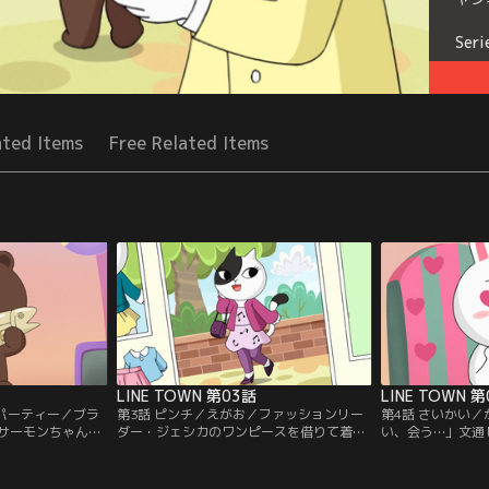
Seri
ated Items
Free Related Items
LINE TOWN 第03話
LINE TOWN 
／パーティー／ブラ
第3話 ピンチ／えがお／ファッションリー
第4話 さいかい
サーモンちゃん。
ダー・ジェシカのワンピースを借りて着た
い、会う…」文通
が取れちゃった…
コニー。ビリッ。あ、破れた…。縫って直
ルと会うことにな
ないうちに、尻尾
そうとしたら、今後はワンピースが小さく
の中で、自分を美
尾は元に戻るの
なって…。慌てるコニー、ワンピースを返
シェルに会いづら