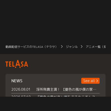
動画配信サービスのTELASA（テラサ）
ジャンル
アニメ一覧（見放
NEWS
See all
2026.08.01
浮所飛貴主演！ 【夏色の風が僕の家にやってきた】 本日よりテラサで独占配信スタート！
2026.07.18
『夏色の雲が恋と嵐をまきおこす』スペシャルメイキング 【Part1】2026年７月18日（土）23時30分～配信スタート！話題のシーンの裏側を大公開！豪華キャスト大集合！ 『武宮家 真夏の家族会議』開催！
2026.07.15
救命医・遥（今田）の《心揺さぶる過去》や、 麻酔科医・権野（船越英一郎）の《謎多きプライベート》など… 《知られざるエピソード》を独占配信！