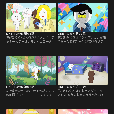
今後はワンピースが小さくなっ
化して伝えすぎて、ミッシェルに会
て…。慌てるコニー、ワンピースを
いづらい！そんな悩めるコニーの為
返して欲しいジェシカ、そこにムー
に、キング・オブ・ビューティー・
ンも出てきて大混乱！他1本。【提
ジェームズが立ち上がる！！他1
供：バンダイチャンネル】
本。【提供：バンダイチャンネル】
LINE TOWN 第05話
LINE TOWN 第06話
第5話 うらない／げいじゅつ／「ラ
第6話 ふくびき／クイズ／カナダ旅
ッキーカラーはレモンイエローさ
行が当たる福引を引いているブラウ
☆」ド派手な黄色い服を着たジェー
ン。コニーも福引にチャレンジした
ムズは、占いを信じて超ド派手。占
ーい！そのためには、商店街でお買
いによると、東の方角は不吉らし
い物しなくっちゃ。みんなー私にお
い。え～！！ドーナツ屋さんに行け
買い物頼んでいいわよ！とは言った
ない！ケッ！！占いなんて…占いな
ものの、そう簡単にカナダ旅行なん
んて…やっぱ気になる！？他1本。
て当たるの？？他1本。【提供：バ
【提供：バンダイチャンネル】
ンダイチャンネル】
LINE TOWN 第07話
LINE TOWN 第08話
第7話 たからもの／きょうだい／宝
第8話 はやねはやおき／ダイエット
の地図ゲットーーー！！ウキウキの
／限定50食のお寿司が食べたい！！
ムーンは、早速地図を見てお宝探し
お寿司のために、早起きしようとす
を開始。進め進め！お宝へGo！っ
るムーン。早起きには、早寝だ！っ
て、ココいつも来てる場所じゃない
てことで、お布団へGo…だけど、眠
か…ついでにコニーまで付いて来
れない！眠れないムーンの、早く眠