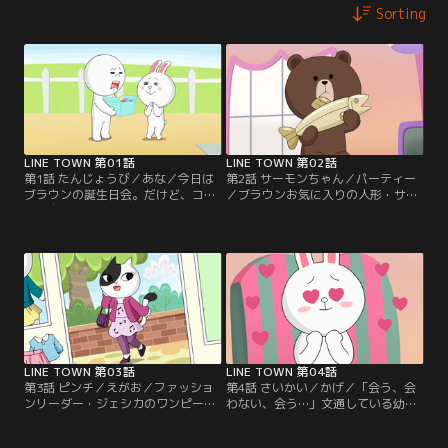
Sorting
LINE TOWN 第01話
LINE TOWN 第02話
第1話 たんじょうび／あな／今日は
第2話 サーモンちゃん／パーティー
ブラウンの誕生日会。だけど、コニ
／ブラウンお気に入りの人形・サー
ーは自分の誕生日会と勘違い。なん
モンちゃん。ムーンが触ったら、尻
で主役の私が飾りつけ手伝うの？み
尾が取れちゃった…やばい！ブラウ
んな、なんでブラウンにプレゼント
ンにばれないうちに、尻尾をくっつ
渡すの？コニー、わからない！！さ
けないと…！尻尾は元に戻るの
て、この勘違い、一体どうなる！？
か！？頑張れ、ムーン！他1本。
他1本。【提供：バンダイチャンネ
【提供：バンダイチャンネル】
ル】
LINE TOWN 第03話
LINE TOWN 第04話
第3話 ピンチ／えがお／ファッショ
第4話 さいかい／かげ／「会う、会
ンリーダー・ジェシカのワンピース
わない、会う…」文通している幼馴
を借りて着たコニー。ビリッ。あ、
染ミッシェルと会うことになったコ
破れた…。縫って直そうとしたら、
ニー。だけど手紙の中で、自分を美