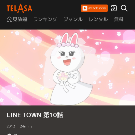
Watch now
見放題
ランキング
ジャンル
レンタル
無料
は
LINE TOWN 第10話
2013
24
mins