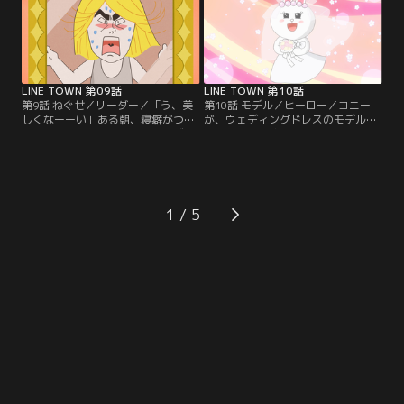
て、お宝を山分けしろだって？！そ
る為の戦いが今ココに始まった。他
うはさせるかーーー！！他1本。
1本。【提供：バンダイチャンネ
【提供：バンダイチャンネル】
ル】
LINE TOWN 第09話
LINE TOWN 第10話
第9話 ねぐせ／リーダー／「う、美
第10話 モデル／ヒーロー／コニー
しくなーーい」ある朝、寝癖がつい
が、ウェディングドレスのモデル
ていることに気づいたジェームズ。
に。憧れの花嫁役！え！？花婿役は
ブローしても直らないのに、みんな
誰かって？そりゃーもちろん！…っ
とハンバーガーショップに行く約束
て、誰やるの？オレが！オレが！オ
があって…。寝癖をどうにかみんな
レがー！一歩も引かない男子諸君。
に見られないように、見られないよ
タキシードが似合うのは、誰なの
うに…。他1本。【提供：バンダイ
か。他1本。【提供：バンダイチャ
1
チャンネル】
ンネル】