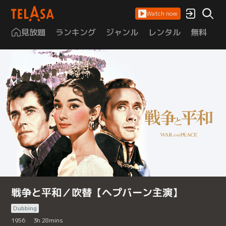
Watch now
見放題
ランキング
ジャンル
レンタル
無料
は
戦争と平和／吹替【ヘプバーン主演】
Dubbing
1956
3
h
28
mins