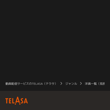
ります。まもなく来たる終戦80年、
常に死の危険を孕む38日間を共にし
常
令和を生きる家族たちは、戦時下を
ていく。狂気と緊張に満ちあふれた
て
どう生き抜くのかそして衝撃的な結
日々に追われ、数々の試練や悲しみ
日
末とは…。
に遭遇するも…。
に
動画配信サービスのTELASA（テラサ）
ジャンル
洋画一覧（見放題