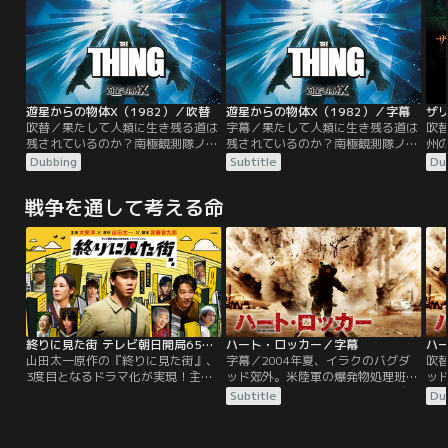
遊星からの物体X（1982）／吹替
遊星からの物体X（1982）／字幕
ザ
吹替／果たして人類に生き残る道は
字幕／果たして人類に生き残る道は
吹替
残されているのか？南極観測隊ノル
残されているのか？南極観測隊ノル
州
ウェイ隊がUFO落下地点で氷の魂を
ウェイ隊がUFO落下地点で氷の魂を
来
Dubbing
Subtitle
Du
切り出した後で、ノルウェー基地が
切り出した後で、ノルウェー基地が
発
全滅。その原因となった“何か”は、
全滅。その原因となった“何か”は、
は
戦争を通して考える命
犬に姿を変えて、今度はアメリカ南
犬に姿を変えて、今度はアメリカ南
地
極観測隊に潜り込む。“何か”は次々
極観測隊に潜り込む。“何か”は次々
少
に姿を変え、隊員たちは次第に互い
に姿を変え、隊員たちは次第に互い
に
を信じられなくなる……。
を信じられなくなる……。
花
か
抜
終りに見た街 テレビ朝日開局65周年…
ハート・ロッカー／字幕
ハ
山田太一原作の『終りに見た街』、
字幕／2004年夏、イラクのバグダ
吹替
3度目となるドラマ化が実現！主
ッド郊外。米陸軍の爆発物処理班に
ッ
演・大泉洋×脚本・宮藤官九郎の初
は、新リーダーとしてジェームズ二
は
Subtitle
Du
タッグで、2024年9月21日（土）に
等軍曹が赴任する。サンボーン軍曹
等
テレビ朝日開局65周年記念 ドラマ
とエルドリッジ技術兵を補佐役とす
と
プレミアムで令和版としてよみがえ
る爆弾処理チームは、任務明けまで
る