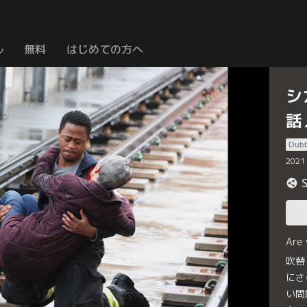
ル
無料
はじめての方へ
シ
話
Dub
2021
Are
吹替
にさ
い問