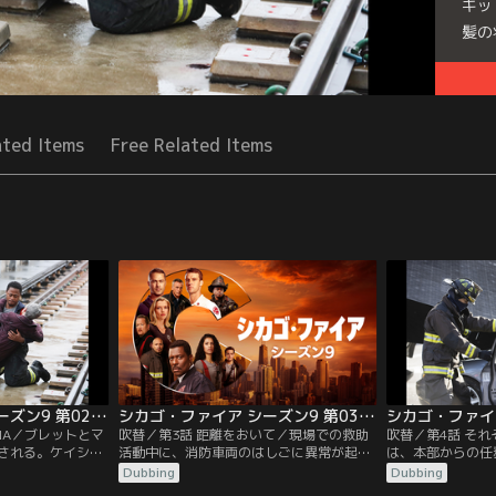
キッ
髪の
Seri
ated Items
Free Related Items
シカゴ・ファイア シーズン9 第02話／吹替
シカゴ・ファイア シーズン9 第03話／吹替
DNA／ブレットとマ
吹替／第3話 距離をおいて／現場での救助
吹替／第4話 そ
される。ケイシー
活動中に、消防車両のはしごに異常が起こ
は、本部からの任
えが出せない問題
る。マウチはショックを受け、自らの能力
い人と関わりを持
Dubbing
Dubbing
は仲間の思い出を
を疑う。キッドはセブライドのサポートを
爆発が起きた解体