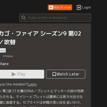
Watch now
Login
カゴ・ファイア シーズン9 第02
／吹替
bing
41
mins
Share
Play
Watch Later
 you the member?
Login
／第2話 51分署のDNA／ブレットとマッキーの命が危険
らされる。ケイシーとブレットは簡単には答えが出せな
題に直面する。セブライドは仲間の思い出を追いかけ、