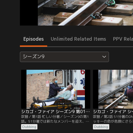
Episodes
Unlimited Related Items
PPV Rel
シーズン9
シカゴ・ファイア シーズン9 第01話／吹替
吹替／第1話 忙しい分署／シーズン9の第1
吹替／第2話 51分署の
話。51分署では新たなメンバーを迎え、波
ッキーの命が危険にさら
乱の展開を予感させる。ブレットは出動先
とブレットは簡単には答
Dubbing
Dubbing
で危険な目に遭うが立派にリーダーシップ
に直面する。セブライド