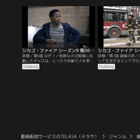
を発揮する。ボーデンはキッドの優れた消
追いかけ、キッドは手際
防士としての資質を見抜き、それを今後も
片付ける。リッターが危
ずっと生かしていくためのある提案をす
ち向かい、ぎりぎりの判
る。
シカゴ・ファイア シーズン9 第06話／吹替
吹替／第6話 なぜ？／危険な火災現場に出
吹替／第7話 道端の命
動したギャロは、とっさの判断で人を救助
って生活するエリアでの
するが、命令に従わなかったことでケイシ
ライドとケイシーが調査
Dubbing
Dubbing
ーを怒らせる。キッドは、セブライドとの
現場で危うく大ケガをし
関係にゆがみを感じていた。ブレットとマ
る。リッターは火災の被
ッキーは怪しい通報の真相を探る。
べる。
動画配信サービスのTELASA（テラサ）
ジャンル