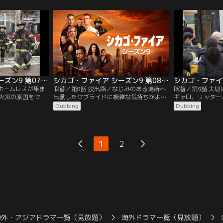
よく分署の問題を
望み、ケイシーとブレットは自分たちの将
仲間を救うため、
機一髪の状況に立
来について話し合う。
出る。マウチが因
断を迫られる。
シカゴ・ファイア シーズン9 第07話／吹替
シカゴ・ファイア シーズン9 第08話／吹替
／ホームレスが集ま
吹替／第8話 脱出路／なじみのある場所へ
吹替／第9話 大
火災の原因をセブ
出動したセブライドに複雑な気持ちがよみ
ギャロ、リッター
する。クルースは
がえる。休暇を取るハーマンの代わりに来
する。頭に打撲を
Dubbing
Dubbing
そうになり動揺す
た小隊長を、ケイシーが冷たくあしらう。
を絶する痛みを味
害者に手を差し伸
1
2
海外・アジアドラマ一覧（見放題）
海外ドラマ一覧（見放題）