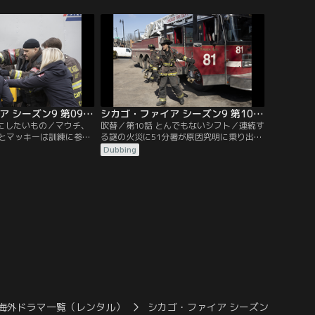
とっさに驚くべき行動に
う。
縁の対決に再び燃える。
シカゴ・ファイア シーズン9 第09話／吹替
シカゴ・ファイア シーズン9 第10話／吹替
切にしたいもの／マウチ、
吹替／第10話 とんでもないシフト／連続す
とマッキーは訓練に参加
る謎の火災に51分署が原因究明に乗り出
負ったケイシーは、想像
す。ケイシーが体の不調に悩まされる。マ
Dubbing
わう。
ウチの長年の夢が実現に近づく。
海外ドラマ一覧（レンタル）
シカゴ・ファイア シーズン9／吹替