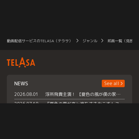
動画配信サービスのTELASA（テラサ）
ジャンル
邦画一覧（見放題
NEWS
See all
2026.08.01
浮所飛貴主演！ 【夏色の風が僕の家にやってきた】 本日よりテラサで独占配信スタート！
2026.07.18
『夏色の雲が恋と嵐をまきおこす』スペシャルメイキング 【Part1】2026年７月18日（土）23時30分～配信スタート！話題のシーンの裏側を大公開！豪華キャスト大集合！ 『武宮家 真夏の家族会議』開催！
2026.07.15
救命医・遥（今田）の《心揺さぶる過去》や、 麻酔科医・権野（船越英一郎）の《謎多きプライベート》など… 《知られざるエピソード》を独占配信！