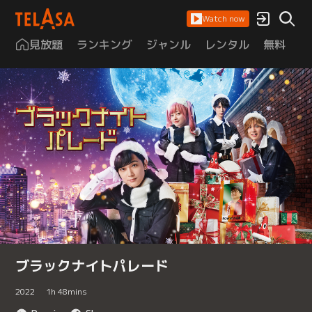
Watch now
見放題
ランキング
ジャンル
レンタル
無料
は
ブラックナイトパレード
2022
1
h
48
mins