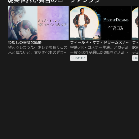
とを夢見て日々剣術の鍛練を積んで
追われた若き王・エイ政に力を貸
ら
いた。ある日、漂は王都の大臣であ
し、みごと内乱を鎮圧。玉座を奪還
決
る昌文君によって召し上げられ王宮
することに成功した。しかし半年
ミス
へ。信と漂の二人は別の道を歩むこ
後、王宮に突如知らせが届く。隣国
私が
とになる…。王宮では王の弟・成蟜
「魏」が国境を越え侵攻を開始し
医
によるクーデターが勃発。戦いの最
た。秦国は国王エイ政の号令の下、
デ
中、漂は致命傷を負うが…。
魏討伐のため…。
ク
計3
知
わたしの幸せな結婚
フィールド・オブ・ドリームス／字幕【ケビン・コスナー主演】
化
望んでしまった…少しでも長くこの
字幕／K・コスナー主演。アカデミ
吹
人と居たいと。文明開化もめざまし
ー賞では作品賞ほか3部門でノミネ
デ
い近代日本。帝都に屋敷を構える名
ート！マイナーリーグの選手だった
ミ
Subtitle
Du
家の長女・斎森美世は実母を早くに
父親から、野球の話を聞かされて育
っ
亡くし、幼い頃から継母と異母妹か
ったレイ（K・コスナー）はある
て
ら虐げられて生きてきた。すべてを
日、自分の農場で不思議な声を聞
は
諦め、日々耐え忍んでやり過ごすだ
く。“それを作れば彼はやってく
を
けの彼女に命じられたのは、美しく
る”その意味を、野球場をつくるこ
く
も冷酷な軍人・久堂清霞との政略結
とだと解釈した彼は畑の一部を潰
こ
婚だった。
し、野球場を作ることを決意する。
し