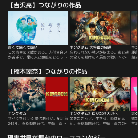
【吉沢亮】つながりの作品
青くて痛くて脆い
キングダム 大将軍の帰還
キン
この青春には嘘がある。人付き合い
忘れられない戦いが始まる。秦と趙
運
が苦手で、常に人と距離をとろうと
の全てを懸けた＜馬陽の戦い＞で、
熱き
する大学生・田端楓と空気の読めな
敵将を討った信たちの前に現れた、
わ
い発言ばかりで周囲から浮きまくっ
趙国の総大将・ホウ煖。致命傷を負
春
【橋本環奈】つながりの作品
ている秋好寿乃。ひとりぼっち同士
った信と飛信隊は決死の脱出劇を試
き
の2人は、「世界を変える」という
みる。一方で戦局を見守っていた王
と
大それた目標を掲げ秘密結社サーク
騎は、劣勢を覆すべく戦地に舞い戻
の
ル【モアイ】を作るが、秋好は“こ
った。馬陽の地で忘れられない戦い
で
の世界”からいなくなってしまっ
が始まる。
抱
た…。
へ
く
キングダム
キングダム2 遥かなる大地へ
天
すべてを賭ける 夢はあるか。紀元前
命をたぎらせ、生きろ。時は紀元
橋
245年、春秋戦国時代、中華・西方
前。春秋戦国時代、中華・西方の国
主
の国「秦」。戦災孤児の少年の信と
「秦」。戦災孤児として育った信
天
漂は、いつか天下の大将軍になるこ
は、王弟のクーデターにより玉座を
奈
現実世界が舞台のローファンタジー