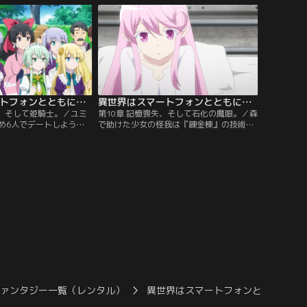
付けられた帝国第三皇女
スト王国とレグルス帝国から領土を譲渡さ
で助けることができた。
れ、両国の境に新たな国を建国する事が決
と皇太子も助けてほしい
定、冬夜が国王として即位する事になっ
は皇帝の元に急ぐが…。
た。国名を“ブリュンヒルド公国”と決
め…。
異世界はスマートフォンとともに。2 第09話
異世界はスマートフォンとともに。2 第10話
ト、そして姫騎士。／ユミ
第10章 記憶喪失、そして石化の魔眼。／森
め6人でデートしようと
で助けた少女の怪我は『錬金棟』の技術に
冬夜はデート用の新しい
よって完全に再生されたが、記憶を失って
婚約者達と楽しい時間を
おり、なぜあんな大怪我をしたのか、自分
戻ると、一人取り残され
の名前さえも覚えていなかった。冬夜は少
せるスゥが待っていた。
女に頼まれて、“桜”と名を付ける。庭で歌
人で出掛けることに。数
っている桜を見た冬夜は、ピアノを伴奏、
アを量産する為、素材を
その歌声に感嘆する。後日、ギルドから魔
レスティア上空を…。
獣カトブレパス討伐を依頼された冬夜
は…。
ファンタジー一覧（レンタル）
異世界はスマートフォンとともに。2