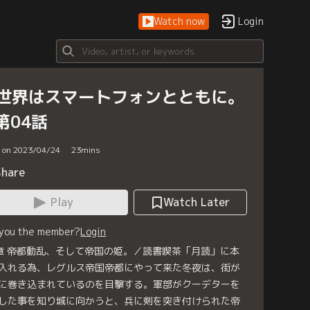
Watch now
Login
世界はスマートフォンとともに。
 第04話
d on 2023/04/24
23
mins
Share
Play
Watch Later
 you the member?
Login
章 帝都動乱、そして帝国の姫。／読書喫茶「月読」に本
入れる為、レグルス帝国帝都にやって来た冬夜は、街が
に巻き込まれているのを目撃する。軍部がクーデターを
した事を知り城に向かうと、兵に剣を突き付けられた帝