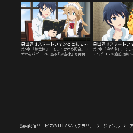
楽しんでいた。神様と恋愛神からスマート
そこに謎の少年エンデが
フォンへの呼び出しを受け、婚約者たちと
し、意味深な言葉を残し
の親密ぶりを冷やかされる冬夜。
に対抗するにはバビロン
搭乗用人型戦闘兵器フレ
要…。
異世界はスマートフォンとともに。2 第06話
第6章 『錬金棟』、そして思わぬ再会。 ／
第7章 『格納庫』、そ
新たなバビロンの遺跡『錬金棟』を発見し
／バビロンの遺跡捜索の
た冬夜は、管理者フローラからの適合資格
った冬夜たち。頼もしす
チェックを経てマスターとなった。国づく
もあり、遂に『格納庫』
りも落ち着き、恋愛神から恋愛モードに入
ニカのパイプレンチ攻撃
ったと知らされた冬夜は、八重とエルゼ、
りのキスで所有者登録完
リンゼそれぞれの親へ婚約の報告に行く。
るフレームギアとようや
報告を終え一息ついたところでエンデと思
るものの、燃料が無いと
わぬ再会。
早速、燃料の素材となる
つ…。
動画配信サービスのTELASA（テラサ）
ジャンル