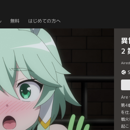
ル
無料
はじめての方へ
異
2
Aire
Are
第4
を仕
戦火
起こ