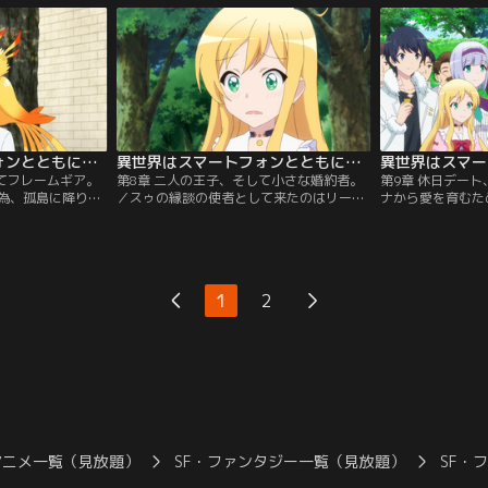
現れフレイズを倒
るための討伐デートをユミナに提案された
と、兵に剣を突き
て去る。フレイズ
冬夜は、訪れたギルドの受付嬢から「薔薇
ルーシアを間一髪
博士が作り出した
の騎士団」という本のシリーズを月読に置
ルーシアから皇帝
ームギアが必
くよう熱くリクエストされる。
と懇願された冬夜
異世界はスマートフォンとともに。2 第07話
異世界はスマートフォンとともに。2 第08話
してフレームギア。
第8章 二人の王子、そして小さな婚約者。
第9章 休日デー
為、孤島に降り立
／スゥの縁談の使者として来たのはリーニ
ナから愛を育むた
ぎる婚約者の働き
エ王国第二王子クラウド。宰相ワルダック
提案される一同。
を発見。管理人モ
によって幽閉されている母を転移魔法で助
服でおめかしした
をいなし、お決ま
けてほしいと懇願された冬夜は、第一王子
満喫するが、城に
了。所蔵されてい
ザブンが王位を継承するための口実として
たと頬をふくらま
く対面し、歓喜す
自分に逆らえない子供のスゥを結婚相手に
今度は、スゥと二
1
2
動かないと判明。
選んだと疑念を持つ。
日後、フレームギ
魔石を確保しつ
確保しに騎士王国
アニメ一覧（見放題）
SF・ファンタジー一覧（見放題）
SF・