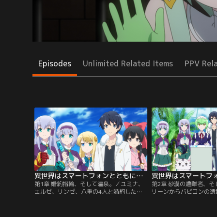
Episodes
Unlimited Related Items
PPV Rel
異世界はスマートフォンとともに。2 第01話
第1章 婚約指輪、そして温泉。／ユミナ、
第2章 砂漠の遭難者、そ
エルゼ、リンゼ、八重の4人と婚約した冬
リーンからバビロンの遺
夜は、ギルドの冒険者ランクを上げるた
いた冬夜は、サンドラ王
め、ミスリルゴーレムの討伐依頼をこなし
かった。途中、水晶の魔
ながら異世界での第2の人生をそれなりに
れている遭難者を発見し