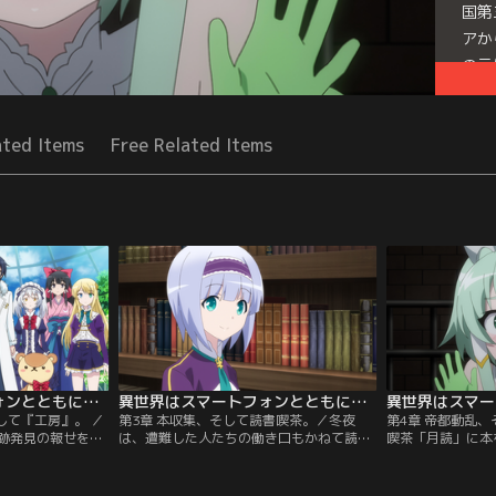
国第
アか
の元
Seri
ated Items
Free Related Items
異世界はスマートフォンとともに。2 第02話
異世界はスマートフォンとともに。2 第03話
して『工房』。 ／
第3章 本収集、そして読書喫茶。／冬夜
第4章 帝都動乱
跡発見の報せを聞
は、遭難した人たちの働き口もかねて読書
喫茶「月読」に本
国のラビ砂漠に向
喫茶「月読」を開店。自転車を『工房』で
帝国帝都にやって
物フレイズに襲わ
大量生産して儲けたお金で様々な本を買い
巻き込まれている
救援に向かうが、
まくる。みんなと同じ冒険者ランクに上が
ーデターを起こし