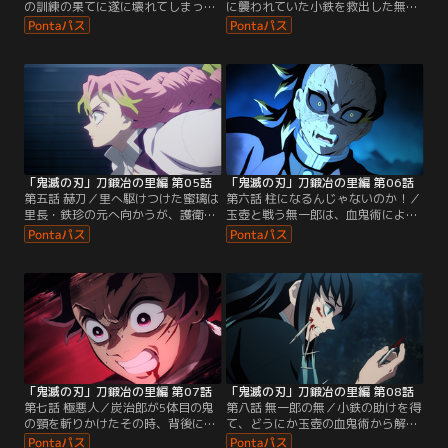
の訓練の果てに遂に壊れてしまった
に襲われていた小鉄を救出した無一
縁壱零式だが、その中から三百年以
郎。危機迫る里へ急ごうとするが、
上前の刀が現れる。小鉄は刀を炭治
小鉄から頼まれ鋼鐵塚と鉄穴森の救
郎に譲るが、その刃は錆びてしまっ
出へと向かうことに。一方、炭治
ていた。そこに、鋼鐵塚が現れ、鋼
郎、禰豆子、玄弥は4体に分裂した
鐵塚家に伝わる過酷な研磨術を行う
鬼と対峙していた。一人引き離され
ため刀を持ち去っていく。一方、里
た炭治郎は、「喜」の文字を持つ鬼
には鬼の気配が近づいていた……。
と紙一重の戦いを続けるが……。
「鬼滅の刃」刀鍛冶の里編 第05話
「鬼滅の刃」刀鍛冶の里編 第06話
第五話 赫刀／里へ駆けつけた蜜璃は
第六話 柱になるんじゃないのか！／
里長・鉄珍の元へ向かうが、護衛は
玉壺と戦う無一郎は、血鬼術により
既に倒され、鉄珍も鬼の手にかかり
水の中に閉じ込められ、窮地に追い
絶体絶命の状態に陥っていた。同じ
込まれていた。一方、4体の鬼の頸
く里の救出に向かう無一郎は、道中
を斬ることに成功した炭治郎たちだ
で助けた鉄穴森の案内で、刀を受け
ったが、消滅しない鬼たちを見て、
取るために作業小屋へ。しかし鋼鐵
同時に斬っても倒せないことに気づ
塚も作業しているという小屋の前に
く。そんな中、炭治郎は5体目の鬼
は、上弦の伍・玉壺が待ち構えてお
の気配を察知し、玄弥がその鬼の頸
り……。
を狙うが……。
「鬼滅の刃」刀鍛冶の里編 第07話
「鬼滅の刃」刀鍛冶の里編 第08話
第七話 極悪人／炭治郎が5体目の鬼
第八話 無一郎の無／小鉄の助けを得
の頸を斬りかけたその時、背後に新
て、どうにか玉壺の血鬼術から解放
たな鬼が迫る。その鬼は、喜怒哀楽
された無一郎だったが、ダメージが