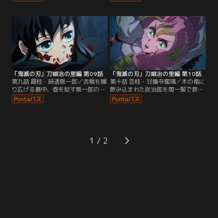
の4体が合体して生まれた「憎」の
蓄積した身体は限界を迎えていた。
文字を持つ鬼・憎珀天だった。間一
そんな無一郎と小鉄に迫りくる金魚
髪、攻撃から逃れた炭治郎だった
の鬼たち。鬼が二人に襲い掛かった
が、5体目の鬼の頸を斬り損ねてし
その刹那、無一郎は思い出す。それ
まう。怯える鬼の頸を斬ろうとする
は、杣人の父、母、そして、双子の
炭治郎たちを「極悪人」と罵る憎珀
兄・有一郎との記憶だった--。
天に、炭治郎は激昂し立ち向かう-
-。
「鬼滅の刃」刀鍛冶の里編 第09話
「鬼滅の刃」刀鍛冶の里編 第10話
第九話 霞柱・時透無一郎／舌戦を繰
第十話 恋柱・甘露寺蜜璃／木の竜に
り広げる最中、壺を貶す無一郎の一
飲み込まれた炭治郎を間一髪で救出
言に逆上し猛攻を加える玉壺。玉壺
した蜜璃は、禰豆子と玄弥を救い出
の攻撃に全く怯まず、翻弄していく
そうと憎珀天に立ち向かう。木の竜
無一郎だったが、再び頸を狙うと、
による怒涛の攻撃を捌いていく蜜璃
玉壺は壺から抜け出て脱皮し、真の
だったが、あと一歩のところで憎珀
姿へと変える。触れたものを全て鮮
天による強力な攻撃を受け、気を失
魚に変える拳、これまで以上のスピ
ってしまう。とどめの攻撃が迫るそ
1
ードを誇る玉壺に無一郎は……？
の瞬間、蜜璃の脳裏に過ぎるのは、
特異体質を持つ自身の過去だった-
-。