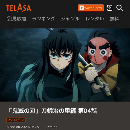
Watch now
見放題
ランキング
ジャンル
レンタル
無料
は
「鬼滅の刃」刀鍛冶の里編 第04話
Aired on 2023/04/30
23
mins