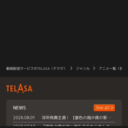
動画配信サービスのTELASA（テラサ）
ジャンル
アニメ一覧（見放
NEWS
See all
2026.08.01
浮所飛貴主演！ 【夏色の風が僕の家にやってきた】 本日よりテラサで独占配信スタート！
2026.07.18
『夏色の雲が恋と嵐をまきおこす』スペシャルメイキング 【Part1】2026年７月18日（土）23時30分～配信スタート！話題のシーンの裏側を大公開！豪華キャスト大集合！ 『武宮家 真夏の家族会議』開催！