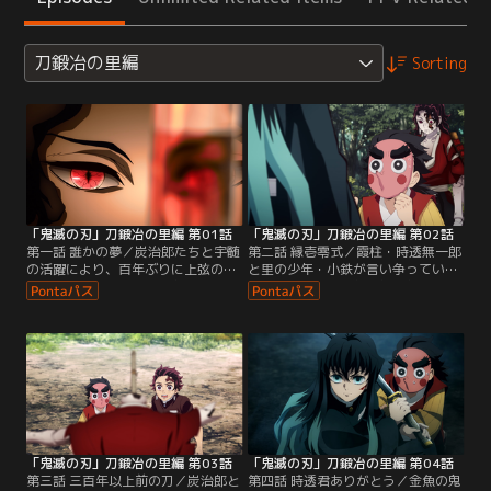
刀鍛冶の里編
Sorting
「鬼滅の刃」刀鍛冶の里編 第01話
「鬼滅の刃」刀鍛冶の里編 第02話
第一話 誰かの夢／炭治郎たちと宇髄
第二話 縁壱零式／霞柱・時透無一郎
の活躍により、百年ぶりに上弦の鬼
と里の少年・小鉄が言い争っている
が倒された。その事実は鬼殺隊のみ
場に遭遇した炭治郎。無一郎は小鉄
ならず、鬼舞辻無惨の元に呼び出さ
に「とある鍵」を渡すよう迫ってい
れた上弦の鬼たちにも波紋を呼んで
た。見かねた炭治郎が小鉄を庇う
いた。一方、蝶屋敷で療養生活を送
も、無一郎は全く聞く耳を持たな
る炭治郎だったが、刃毀れが原因で
い。小鉄曰く、その鍵は実在の剣士
刀鍛冶・鋼鐵塚を怒らせてしまった
の動きを再現した戦闘用絡繰人形・
ことを知り…。※鬼舞辻の「辻」は
縁壱零式を動かすためのもので--。
「一点しんにょう」が正しい表記。
「鬼滅の刃」刀鍛冶の里編 第03話
「鬼滅の刃」刀鍛冶の里編 第04話
第三話 三百年以上前の刀／炭治郎と
第四話 時透君ありがとう／金魚の鬼