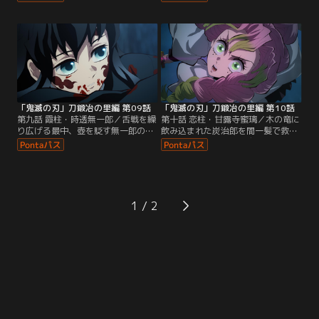
の4体が合体して生まれた「憎」の
蓄積した身体は限界を迎えていた。
文字を持つ鬼・憎珀天だった。間一
そんな無一郎と小鉄に迫りくる金魚
髪、攻撃から逃れた炭治郎だった
の鬼たち。鬼が二人に襲い掛かった
が、5体目の鬼の頸を斬り損ねてし
その刹那、無一郎は思い出す。それ
まう。怯える鬼の頸を斬ろうとする
は、杣人の父、母、そして、双子の
炭治郎たちを「極悪人」と罵る憎珀
兄・有一郎との記憶だった--。
天に、炭治郎は激昂し立ち向かう-
-。
「鬼滅の刃」刀鍛冶の里編 第09話
「鬼滅の刃」刀鍛冶の里編 第10話
第九話 霞柱・時透無一郎／舌戦を繰
第十話 恋柱・甘露寺蜜璃／木の竜に
り広げる最中、壺を貶す無一郎の一
飲み込まれた炭治郎を間一髪で救出
言に逆上し猛攻を加える玉壺。玉壺
した蜜璃は、禰豆子と玄弥を救い出
の攻撃に全く怯まず、翻弄していく
そうと憎珀天に立ち向かう。木の竜
無一郎だったが、再び頸を狙うと、
による怒涛の攻撃を捌いていく蜜璃
玉壺は壺から抜け出て脱皮し、真の
だったが、あと一歩のところで憎珀
姿へと変える。触れたものを全て鮮
天による強力な攻撃を受け、気を失
魚に変える拳、これまで以上のスピ
ってしまう。とどめの攻撃が迫るそ
1
ードを誇る玉壺に無一郎は……？
の瞬間、蜜璃の脳裏に過ぎるのは、
特異体質を持つ自身の過去だった-
-。