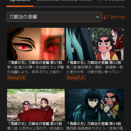
刀鍛冶の里編
Sorting
「鬼滅の刃」刀鍛冶の里編 第01話
「鬼滅の刃」刀鍛冶の里編 第02話
第一話 誰かの夢／炭治郎たちと宇髄
第二話 縁壱零式／霞柱・時透無一郎
の活躍により、百年ぶりに上弦の鬼
と里の少年・小鉄が言い争っている
が倒された。その事実は鬼殺隊のみ
場に遭遇した炭治郎。無一郎は小鉄
ならず、鬼舞辻無惨の元に呼び出さ
に「とある鍵」を渡すよう迫ってい
れた上弦の鬼たちにも波紋を呼んで
た。見かねた炭治郎が小鉄を庇う
いた。一方、蝶屋敷で療養生活を送
も、無一郎は全く聞く耳を持たな
る炭治郎だったが、刃毀れが原因で
い。小鉄曰く、その鍵は実在の剣士
刀鍛冶・鋼鐵塚を怒らせてしまった
の動きを再現した戦闘用絡繰人形・
ことを知り…。※鬼舞辻の「辻」は
縁壱零式を動かすためのもので--。
「一点しんにょう」が正しい表記。
「鬼滅の刃」刀鍛冶の里編 第03話
「鬼滅の刃」刀鍛冶の里編 第04話
第三話 三百年以上前の刀／炭治郎と
第四話 時透君ありがとう／金魚の鬼