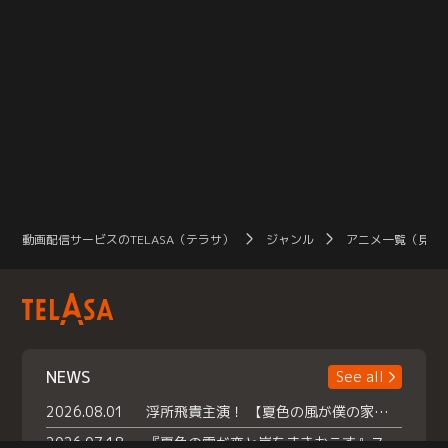
動画配信サービスのTELASA（テラサ）
ジャンル
アニメ一覧（見放
NEWS
See all
2026.08.01
浮所飛貴主演！ 【夏色の風が僕の家にやってきた】 本日よりテラサで独占配信スタート！
2026.07.18
『夏色の雲が恋と嵐をまきおこす』スペシャルメイキング 【Part1】2026年７月18日（土）23時30分～配信スタート！話題のシーンの裏側を大公開！豪華キャスト大集合！ 『武宮家 真夏の家族会議』開催！