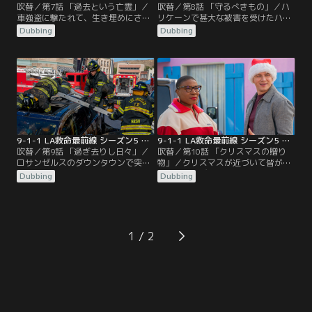
吹替／第7話 「過去という亡霊」／
吹替／第8話 「守るべきもの」／ハ
車強盗に撃たれて、生き埋めにされ
リケーンで甚大な被害を受けたハイ
たと男性から通報が入る。118分署
チへ行くことを決意したデヴィッ
Dubbing
Dubbing
のメンバーは救助に向かうが、情報
ド。彼の話を聞いたマイケルは、あ
不足で場所が特定できない。男性は
るプランを考える。そんな矢先、デ
息苦しさと閉塞感でパニックを起こ
ヴィッドが手術を執刀中、病院で爆
しかけるが…。一方ヘンやヘンの家
発事故が発生。臨時の対策本部が設
族は、過去と向き合うことになる。
置され、118分署のメンバーも救助
アシーナ一家は、ハリーがいまだに
に向かう。
誘拐犯の幻影に悩まされていること
を心配する。
9-1-1 LA救命最前線 シーズン5 第09話／吹替
9-1-1 LA救命最前線 シーズン5 第10話／吹替
吹替／第9話 「過ぎ去りし日々」／
吹替／第10話 「クリスマスの贈り
ロサンゼルスのダウンタウンで突然
物」／クリスマスが近づいて皆がツ
道路が割れ、原油が噴き出した。車
リーやプレゼントの準備を進める
Dubbing
Dubbing
に乗った2人の女性が巻き込まれ、
中、エディは息子のクリストファー
118分署のメンバーは現場へ急行。
が完璧なクリスマスを求めて不安定
引火の危険があるため、工具を使っ
になったり、悪夢を見てうなされる
てドアを開けることができず、救助
ことに戸惑う。アシーナは、1人の
作業は難航する。アシーナは30年前
男性を巡って自分が本当の妻だと主
1
の未解決事件である、カジノの強盗
張する2人の女性の対応をすること
事件を捜査することに。
に。