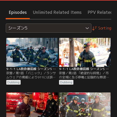
Episodes
Unlimited Related Items
PPV Related I
シーズン5
Sorting
9-1-1 LA救命最前線 シーズン5 第01話／吹替
9-1-1 LA救命最前線 シーズン5 第02話／吹替
吹替／第1話 「パニック」／ランサ
吹替／第2話 「絶望的な時間」／市
ムウェアの脅威により911には誤通
の全域に及ぶ停電と記録的な熱波が
報が相次ぎ、LA中のGPSや航空管制
ロサンゼルスを襲う。電力復旧のめ
Dubbing
Dubbing
などあらゆる電子機器が乗っ取られ
どは立たず、南カリフォルニアは深
る緊急事態が発生。アシーナが被害
刻な状況が続いた。病院に呼ばれた
を受けた事件の裁判中にも、裁判所
アシーナは、喉を切られてベッドに
のシステムが乗っ取られ混乱に乗じ
横たわるルーと対面。ルーからハド
て容疑者が逃走する事態に。118分
ソンを拘束した報告が入っていたの
署のメンバーはパニックに陥った街
だが…。チムニーはヘンにマディの
の対応に追われるが…。
状況を打ち明ける。