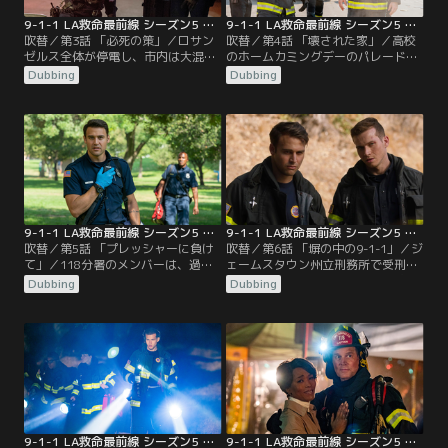
9-1-1 LA救命最前線 シーズン5 第03話／吹替
9-1-1 LA救命最前線 シーズン5 第04話／吹替
吹替／第3話 「必死の策」／ロサン
吹替／第4話 「壊された家」／高校
ゼルス全体が停電し、市内は大混乱
のホームカミングデーのパレードに
に陥る。アシーナは、家族を悲劇か
トラックが突っ込む事故が発生し、
Dubbing
Dubbing
ら救うために奔走する。一方、エデ
118分署のメンバーは現場に急行す
ィは自分の将来について難しい選択
る。一方、アシーナとマイケルは誘
を迫られる。そしてマディは、人生
拐されたハリーを助けようとする。
を変えるような決断をする。
メイは、戻ってきたコールセンター
のレジェンドに威圧される。落ち込
んでいるチムニーに対し、ボビーは
マディについての助言をする。
9-1-1 LA救命最前線 シーズン5 第05話／吹替
9-1-1 LA救命最前線 シーズン5 第06話／吹替
吹替／第5話 「プレッシャーに負け
吹替／第6話 「塀の中の9-1-1」／ジ
て」／118分署のメンバーは、過剰
ェームスタウン州立刑務所で受刑者
に運動した男性から救助要請を受け
たちが暴動を起こし、所内で複数の
Dubbing
Dubbing
る。彼らが現場へ行くと、厄介な事
火災が発生。消火作業中に2名の負
態が待っていた。さらにシニアタウ
傷者を発見したボビーと118分署の
ンでは爆発が発生する。そんな中、
メンバーは、彼らの救護にあたるの
アシーナはハリーの態度に過激な反
だが、思いもよらぬ事態に巻き込ま
応を示す。また、ヘンとエディ、バ
れてしまう…。
ックとラヴィは、新しいパートナー
としてうまく噛み合わない。
9-1-1 LA救命最前線 シーズン5 第07話／吹替
9-1-1 LA救命最前線 シーズン5 第08話／吹替