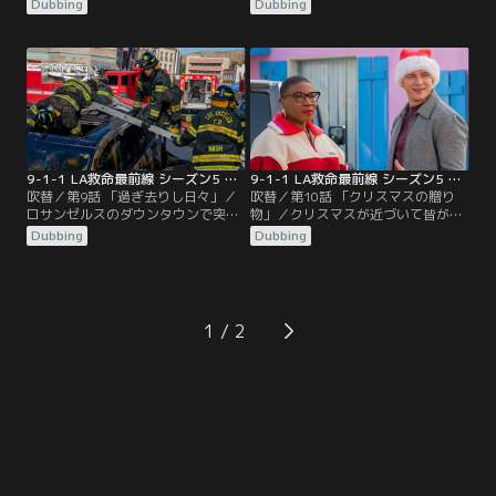
たと男性から通報が入る。118分署
チへ行くことを決意したデヴィッ
Dubbing
Dubbing
のメンバーは救助に向かうが、情報
ド。彼の話を聞いたマイケルは、あ
不足で場所が特定できない。男性は
るプランを考える。そんな矢先、デ
息苦しさと閉塞感でパニックを起こ
ヴィッドが手術を執刀中、病院で爆
しかけるが…。一方ヘンやヘンの家
発事故が発生。臨時の対策本部が設
族は、過去と向き合うことになる。
置され、118分署のメンバーも救助
アシーナ一家は、ハリーがいまだに
に向かう。
誘拐犯の幻影に悩まされていること
を心配する。
9-1-1 LA救命最前線 シーズン5 第09話／吹替
9-1-1 LA救命最前線 シーズン5 第10話／吹替
吹替／第9話 「過ぎ去りし日々」／
吹替／第10話 「クリスマスの贈り
ロサンゼルスのダウンタウンで突然
物」／クリスマスが近づいて皆がツ
道路が割れ、原油が噴き出した。車
リーやプレゼントの準備を進める
Dubbing
Dubbing
に乗った2人の女性が巻き込まれ、
中、エディは息子のクリストファー
118分署のメンバーは現場へ急行。
が完璧なクリスマスを求めて不安定
引火の危険があるため、工具を使っ
になったり、悪夢を見てうなされる
てドアを開けることができず、救助
ことに戸惑う。アシーナは、1人の
作業は難航する。アシーナは30年前
男性を巡って自分が本当の妻だと主
1
の未解決事件である、カジノの強盗
張する2人の女性の対応をすること
事件を捜査することに。
に。