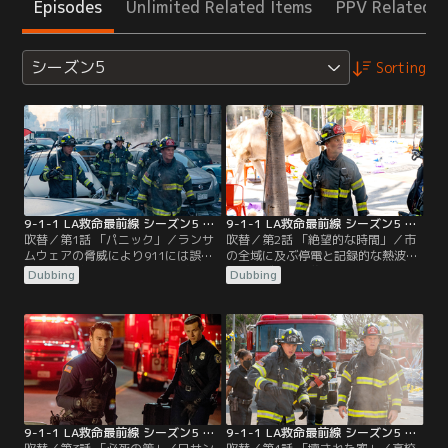
Episodes
Unlimited Related Items
PPV Related I
シーズン5
Sorting
9-1-1 LA救命最前線 シーズン5 第01話／吹替
9-1-1 LA救命最前線 シーズン5 第02話／吹替
吹替／第1話 「パニック」／ランサ
吹替／第2話 「絶望的な時間」／市
ムウェアの脅威により911には誤通
の全域に及ぶ停電と記録的な熱波が
報が相次ぎ、LA中のGPSや航空管制
ロサンゼルスを襲う。電力復旧のめ
Dubbing
Dubbing
などあらゆる電子機器が乗っ取られ
どは立たず、南カリフォルニアは深
る緊急事態が発生。アシーナが被害
刻な状況が続いた。病院に呼ばれた
を受けた事件の裁判中にも、裁判所
アシーナは、喉を切られてベッドに
のシステムが乗っ取られ混乱に乗じ
横たわるルーと対面。ルーからハド
て容疑者が逃走する事態に。118分
ソンを拘束した報告が入っていたの
署のメンバーはパニックに陥った街
だが…。チムニーはヘンにマディの
の対応に追われるが…。
状況を打ち明ける。
9-1-1 LA救命最前線 シーズン5 第03話／吹替
9-1-1 LA救命最前線 シーズン5 第04話／吹替