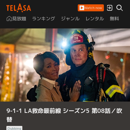
Watch now
見放題
ランキング
ジャンル
レンタル
無料
は
9-1-1 LA救命最前線 シーズン5 第08話／吹
替
Dubbing