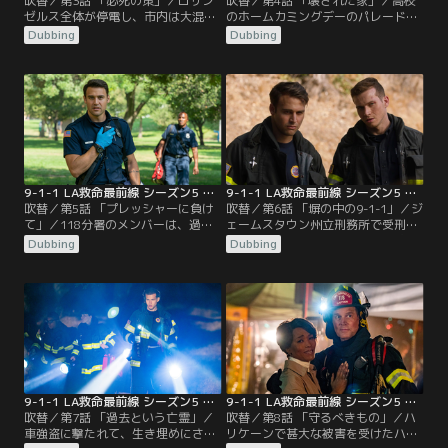
吹替／第3話 「必死の策」／ロサン
吹替／第4話 「壊された家」／高校
ゼルス全体が停電し、市内は大混乱
のホームカミングデーのパレードに
に陥る。アシーナは、家族を悲劇か
トラックが突っ込む事故が発生し、
Dubbing
Dubbing
ら救うために奔走する。一方、エデ
118分署のメンバーは現場に急行す
ィは自分の将来について難しい選択
る。一方、アシーナとマイケルは誘
を迫られる。そしてマディは、人生
拐されたハリーを助けようとする。
を変えるような決断をする。
メイは、戻ってきたコールセンター
のレジェンドに威圧される。落ち込
んでいるチムニーに対し、ボビーは
マディについての助言をする。
9-1-1 LA救命最前線 シーズン5 第05話／吹替
9-1-1 LA救命最前線 シーズン5 第06話／吹替
吹替／第5話 「プレッシャーに負け
吹替／第6話 「塀の中の9-1-1」／ジ
て」／118分署のメンバーは、過剰
ェームスタウン州立刑務所で受刑者
に運動した男性から救助要請を受け
たちが暴動を起こし、所内で複数の
Dubbing
Dubbing
る。彼らが現場へ行くと、厄介な事
火災が発生。消火作業中に2名の負
態が待っていた。さらにシニアタウ
傷者を発見したボビーと118分署の
ンでは爆発が発生する。そんな中、
メンバーは、彼らの救護にあたるの
アシーナはハリーの態度に過激な反
だが、思いもよらぬ事態に巻き込ま
応を示す。また、ヘンとエディ、バ
れてしまう…。
ックとラヴィは、新しいパートナー
としてうまく噛み合わない。
9-1-1 LA救命最前線 シーズン5 第07話／吹替
9-1-1 LA救命最前線 シーズン5 第08話／吹替
吹替／第7話 「過去という亡霊」／
吹替／第8話 「守るべきもの」／ハ
車強盗に撃たれて、生き埋めにされ
リケーンで甚大な被害を受けたハイ