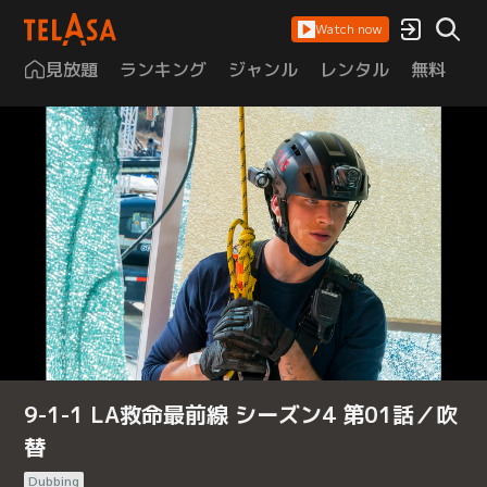
Watch now
見放題
ランキング
ジャンル
レンタル
無料
は
9-1-1 LA救命最前線 シーズン4 第01話／吹
替
Dubbing