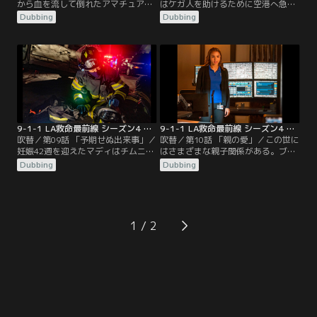
から血を流して倒れたアマチュアバ
はケガ人を助けるために空港へ急
ンドのメンバーや、装甲車の下敷き
行。騒音の苦情を受けたアシーナ
Dubbing
Dubbing
になった男性を助けるために、メン
は、防犯アラームの誤作動を調べる
バーは現場に急行する。バックはア
うちに室内の異変に気づく。バック
プリで知り合った女性とデートをす
との気まずさを解消したいアルバー
るが大失敗に終わる。パンデミック
トは、バックをヴェロニカの家に招
の影響で仕事が減ったマイケルは、
待する。担当医師にパンデミックの
新しい趣味に没頭していた。ヘンと
影響を指摘されたマディは自宅での
カレンの家に、突然ヘンの母親がや
出産を決意する。
ってくる。
9-1-1 LA救命最前線 シーズン4 第09話／吹替
9-1-1 LA救命最前線 シーズン4 第10話／吹替
吹替／第09話 「予期せぬ出来事」／
吹替／第10話 「親の愛」／この世に
妊娠42週を迎えたマディはチムニー
はさまざまな親子関係がある。ブロ
と共に、出産の時を今か今かと待っ
グの運営と動画撮影に夢中で息子の
Dubbing
Dubbing
ていた。2人はしっかりと準備を整
意見を聞かない母親や、厳しすぎる
えていたが、赤ちゃんの名前だけは
父親と甘すぎる母親に育てられて大
まだ決まっていなかった。ヘンとカ
ケガを負った男性、他にも娘のため
レンはニアを実母に会わせる準備を
に蘇生措置を拒否する母親などが登
始めたが、ヘンは納得できずに苦し
場。チムニーとマディは育児休暇を
1
む。コールセンターには、母親の様
終えて職場に復帰するが、仕事と子
子が変だと言う少年から通報が入
育てと療養中のアルバートの世話が
る。
重なり、疲れ切っていた。