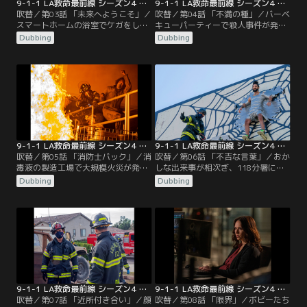
9-1-1 LA救命最前線 シーズン4 第03話／吹替
9-1-1 LA救命最前線 シーズン4 第04話／吹替
吹替／第03話 「未来へようこそ」／
吹替／第04話 「不満の種」／バーベ
スマートホームの浴室でケガをした
キューパーティーで殺人事件が発
男性や目が見えなくなったヨガ講師
生。殺された女は、近隣住民全員の
Dubbing
Dubbing
を助けるために、チームは現場に急
恨みを買っていた。捜査を開始した
行。アシーナはマスク姿の銀行強盗
アシーナとリック刑事は、奇妙な事
を追跡。マディはバックがセラピー
件に困惑していた。コールセンター
を受けていると聞いて心配してい
には、爆弾を仕掛けたという男から
た。子育てと仕事を両立させながら
電話が入る。男は長年勤めた会社を
医学部へ通うヘンは、実習仲間と衝
クビになり不満を募らせていた。隠
突し、自信を失いそうになってい
し事が苦手なチムニーは…。
た。
9-1-1 LA救命最前線 シーズン4 第05話／吹替
9-1-1 LA救命最前線 シーズン4 第06話／吹替
吹替／第05話 「消防士バック」／消
吹替／第06話 「不吉な言葉」／おか
毒液の製造工場で大規模火災が発
しな出来事が相次ぎ、118分署に
生。人々を助けるためにチームは建
次々と出動要請が入る。チムニー、
Dubbing
Dubbing
物へ突入する。工場内には大量の引
ヘン、バックは、見習い消防士が禁
火性液体があり、火はどんどんと燃
句を口にしたことで、悪運を引き寄
え広がっていた。倒壊を恐れた現場
せてしまったと信じていた。屋外の
指揮官が、隊員たちに撤退を命令す
看板に自分の体を貼り付けてアルバ
るが、逃げ遅れた人がいることに気
ムの宣伝をするミュージシャン、バ
づいたバックは、指揮官の命令を無
ーガー店でのガス漏れ、パトカーと
視して単独行動に。
消防車のカーチェイスなど、地獄の
ような一日となった。
9-1-1 LA救命最前線 シーズン4 第07話／吹替
9-1-1 LA救命最前線 シーズン4 第08話／吹替
吹替／第07話 「近所付き合い」／顔
吹替／第08話 「限界」／ボビーたち