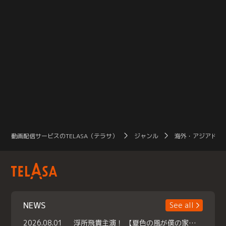
動画配信サービスのTELASA（テラサ）
ジャンル
海外・アジアドラ
NEWS
See all
2026.08.01
浮所飛貴主演！ 【夏色の風が僕の家にやってきた】 本日よりテラサで独占配信スタート！