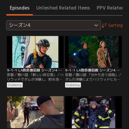
Episodes
Unlimited Related Items
PPV Related I
シーズン4
Sorting
9-1-1 LA救命最前線 シーズン4 第01話／吹替
9-1-1 LA救命最前線 シーズン4 第02話／吹替
吹替／第01話 「新しい非日常」／ハ
吹替／第02話 「分かち合う孤独」／
リウッドでダムが決壊し、貯水池の
ダムの決壊によりハリウッドヒルズ
水が流れ出す。街ではバスが水に流
で土砂崩れが発生。ボビー、エデ
Dubbing
Dubbing
されてビルに衝突。ボビーとチーム
ィ、ヘンは、ハリウッドサインのそ
は乗客を助けるために現場へ急行す
ばで動けなくなった若者を助けよう
る。マディは、地下のトンネルに閉
と奮闘する。生存者を探していたチ
じ込められたサイクリストを助ける
ムニーとバックは、赤ん坊の泣き声
ために奮闘する。復帰を決めたアシ
を聞きつけて捜索を開始。崩落した
ーナだったが、ボビーたちはまだ早
家から抜け出せずにいたアシーナ
すぎると心配していた。
は、無線でコールセンターに助けを
求める。