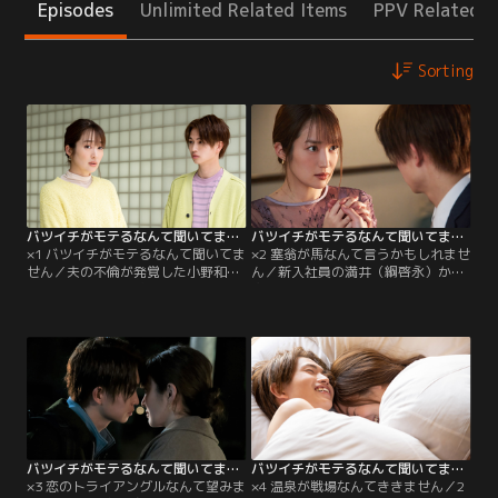
Episodes
Unlimited Related Items
PPV Related I
Sorting
バツイチがモテるなんて聞いてません（2023/02/23放送分）第01話
バツイチがモテるなんて聞いてません（2023/03/02放送分）第02話
×1 バツイチがモテるなんて聞いてま
×2 塞翁が馬なんて言うかもしれませ
せん／夫の不倫が発覚した小野和葉
ん／新入社員の満井（綱啓永）から
（高梨臨）は、35歳でバツイチに。
突然告白された和葉（高梨臨）。ま
職場で明るく離婚発表をしたのを新
さかの告白に動揺が隠せない和葉に
入社員、満井絢斗（綱啓永）に聞か
対し、満井はその後も何事もなかっ
れ、和葉は赤面する--。
たように接してくる。満井を意識し
て、仕事に集中できない和葉は、夢
乃（湯上響花）に満井を任せて距離
を置くように。その日の夜、母（余
貴美子）から今後の人生についての
説教を受け…。
バツイチがモテるなんて聞いてません（2023/03/09放送分）第03話
バツイチがモテるなんて聞いてません（2023/03/16放送分）第04話
×3 恋のトライアングルなんて望みま
×4 温泉が戦場なんてききません／2