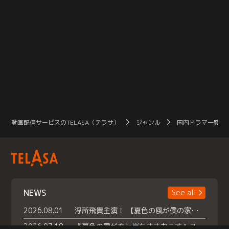
動画配信サービスのTELASA（テラサ）
ジャンル
国内ドラマ一覧（
NEWS
See all
2026.08.01
浮所飛貴主演！ 【夏色の風が僕の家にやってきた】 本日よりテラサで独占配信スタート！
2026.07.18
『夏色の雲が恋と嵐をまきおこす』スペシャルメイキング 【Part1】2026年７月18日（土）23時30分～配信スタート！話題のシーンの裏側を大公開！豪華キャスト大集合！ 『武宮家 真夏の家族会議』開催！