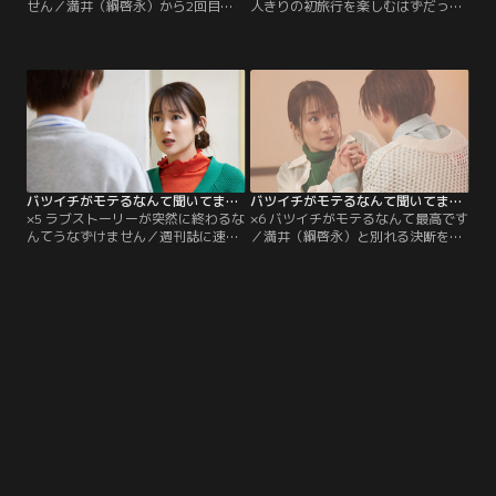
せん／満井（綱啓永）から2回目の
人きりの初旅行を楽しむはずだった
告白を受け、自分の気持ちに素直に
和葉（高梨臨）と満井（綱啓永）。
なった和葉（高梨臨）は満井と付き
突然のトラブルにより速水（塩野瑛
合うことに。しかし同時に速水（塩
久）も加わり、3人で一晩を過ごす
野瑛久）からも告白めいた言葉が飛
ことになってしまう。満井に対して
び出し、驚きを隠せない和葉だった
申し訳なさを感じる和葉だが、速水
が、満井と付き合うことになったと
のことをないがしろにはできず、一
は言えず、ただその場をやり過ご
晩楽しく3人で過ごそうとするが、
す。
不満を隠せない様子の満井は…。
バツイチがモテるなんて聞いてません（2023/03/23放送分）第05話
バツイチがモテるなんて聞いてません（2023/03/30放送分）第06話（最終話）
×5 ラブストーリーが突然に終わるな
×6 バツイチがモテるなんて最高です
んてうなずけません／週刊誌に速水
／満井（綱啓永）と別れる決断をし
（塩野瑛久）といるところを撮られ
た和葉（高梨臨）。しばらく満井と
てしまった和葉（高梨臨）。「三角
は離れたまま時間が過ぎ、速水（塩
関係」「3人で宿泊」などと書か
野瑛久）のフォトブック発売記念イ
れ、満井（綱啓永）との関係も隠せ
ベントの日がやってきた。速水とも
ないものに。会社に呼び出された和
久しぶりに会い、満井と別れたこと
葉と満井は、上司の鬼塚（遠山俊
を伝える。速水は2人が肩書やハー
也）から、大事になってしまったた
ドルに惑わされず、純粋な気持ちだ
め会社としても守りきれず、何らか
けで付き合っている姿は嫉妬するぐ
の処分が下るだろうと…。
らいお似合いだったと言う。