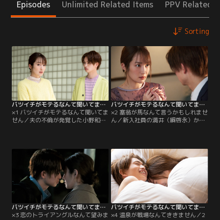
Episodes
Unlimited Related Items
PPV Related I
Sorting
バツイチがモテるなんて聞いてません（2023/02/23放送分）第01話
バツイチがモテるなんて聞いてません（2023/03/02放送分）第02話
×1 バツイチがモテるなんて聞いてま
×2 塞翁が馬なんて言うかもしれませ
せん／夫の不倫が発覚した小野和葉
ん／新入社員の満井（綱啓永）から
（高梨臨）は、35歳でバツイチに。
突然告白された和葉（高梨臨）。ま
職場で明るく離婚発表をしたのを新
さかの告白に動揺が隠せない和葉に
入社員、満井絢斗（綱啓永）に聞か
対し、満井はその後も何事もなかっ
れ、和葉は赤面する--。
たように接してくる。満井を意識し
て、仕事に集中できない和葉は、夢
乃（湯上響花）に満井を任せて距離
を置くように。その日の夜、母（余
貴美子）から今後の人生についての
説教を受け…。
バツイチがモテるなんて聞いてません（2023/03/09放送分）第03話
バツイチがモテるなんて聞いてません（2023/03/16放送分）第04話
×3 恋のトライアングルなんて望みま
×4 温泉が戦場なんてききません／2