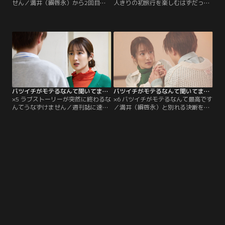
せん／満井（綱啓永）から2回目の
人きりの初旅行を楽しむはずだった
告白を受け、自分の気持ちに素直に
和葉（高梨臨）と満井（綱啓永）。
なった和葉（高梨臨）は満井と付き
突然のトラブルにより速水（塩野瑛
合うことに。しかし同時に速水（塩
久）も加わり、3人で一晩を過ごす
野瑛久）からも告白めいた言葉が飛
ことになってしまう。満井に対して
び出し、驚きを隠せない和葉だった
申し訳なさを感じる和葉だが、速水
が、満井と付き合うことになったと
のことをないがしろにはできず、一
は言えず、ただその場をやり過ご
晩楽しく3人で過ごそうとするが、
す。
不満を隠せない様子の満井は…。
バツイチがモテるなんて聞いてません（2023/03/23放送分）第05話
バツイチがモテるなんて聞いてません（2023/03/30放送分）第06話（最終話）
×5 ラブストーリーが突然に終わるな
×6 バツイチがモテるなんて最高です
んてうなずけません／週刊誌に速水
／満井（綱啓永）と別れる決断をし
（塩野瑛久）といるところを撮られ
た和葉（高梨臨）。しばらく満井と
てしまった和葉（高梨臨）。「三角
は離れたまま時間が過ぎ、速水（塩
関係」「3人で宿泊」などと書か
野瑛久）のフォトブック発売記念イ
れ、満井（綱啓永）との関係も隠せ
ベントの日がやってきた。速水とも
ないものに。会社に呼び出された和
久しぶりに会い、満井と別れたこと
葉と満井は、上司の鬼塚（遠山俊
を伝える。速水は2人が肩書やハー
也）から、大事になってしまったた
ドルに惑わされず、純粋な気持ちだ
め会社としても守りきれず、何らか
けで付き合っている姿は嫉妬するぐ
の処分が下るだろうと…。
らいお似合いだったと言う。