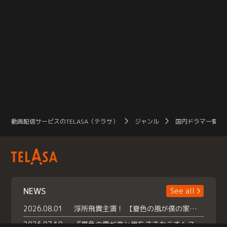
動画配信サービスのTELASA（テラサ）
ジャンル
国内ドラマ一覧（
NEWS
See all
2026.08.01
浮所飛貴主演！ 【夏色の風が僕の家にやってきた】 本日よりテラサで独占配信スタート！
2026.07.18
『夏色の雲が恋と嵐をまきおこす』スペシャルメイキング 【Part1】2026年７月18日（土）23時30分～配信スタート！話題のシーンの裏側を大公開！豪華キャスト大集合！ 『武宮家 真夏の家族会議』開催！