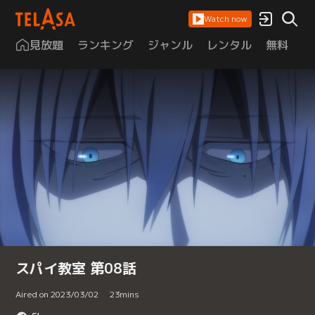
Watch now
見放題
ランキング
ジャンル
レンタル
無料
は
スパイ教室 第08話
Aired on 2023/03/02
23
mins