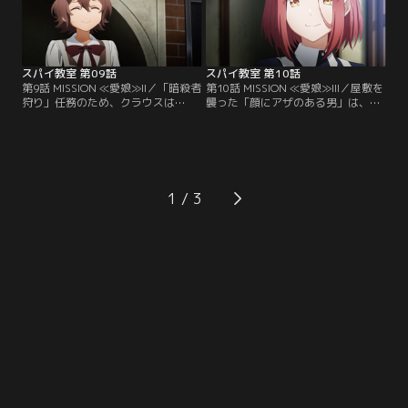
スパイ教室 第09話
スパイ教室 第10話
第9話 MISSION ≪愛娘≫II／「暗殺者
第10話 MISSION ≪愛娘≫III／屋敷を
狩り」任務のため、クラウスは
襲った「顔にアザのある男」は、帝
「灯」の中から最強の四人を選抜す
国の暗殺者なのか？疑心暗鬼が深ま
る。選ばれたグレーテたちは、とあ
る中、グレーテはメイド長・オリヴ
る老政治家の屋敷に赴き、メイドと
ィアとの対立を深める。一方、クラ
して潜入するのだが--。
ウスもついに自ら動き出し--。
1