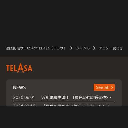
動画配信サービスのTELASA（テラサ）
ジャンル
アニメ一覧（見放
NEWS
See all
2026.08.01
浮所飛貴主演！ 【夏色の風が僕の家にやってきた】 本日よりテラサで独占配信スタート！
2026.07.18
『夏色の雲が恋と嵐をまきおこす』スペシャルメイキング 【Part1】2026年７月18日（土）23時30分～配信スタート！話題のシーンの裏側を大公開！豪華キャスト大集合！ 『武宮家 真夏の家族会議』開催！
2026.07.15
救命医・遥（今田）の《心揺さぶる過去》や、 麻酔科医・権野（船越英一郎）の《謎多きプライベート》など… 《知られざるエピソード》を独占配信！