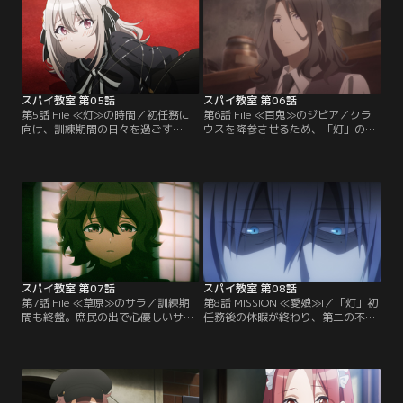
スパイ教室 第05話
スパイ教室 第06話
第5話 File ≪灯≫の時間／初任務に
第6話 File ≪百鬼≫のジビア／クラ
向け、訓練期間の日々を過ごす
ウスを降参させるため、「灯」の少
「灯」の八人。リリィは、個性豊か
女たちは機密文書の横取りを計画す
な仲間たちをまとめるのに苦労す
る。窃盗を得意とするジビアは決行
る。自分はリーダーにふさわしいの
役に立候補し、街で単身クラウスを
か？と落ち込むリリィだが--。
尾行し始める。
スパイ教室 第07話
スパイ教室 第08話
第7話 File ≪草原≫のサラ／訓練期
第8話 MISSION ≪愛娘≫I／「灯」初
間も終盤。庶民の出で心優しいサラ
任務後の休暇が終わり、第二の不可
は、自分にいまだ自信を持てずにい
能任務「暗殺者狩り」が命じられ
た。そんな中、クラウスは屋敷の修
る。しかしクラウスが密かに疲労を
繕をめぐり、少女たちに異例の勝負
溜め込んでいるのをグレーテは見抜
を持ちかける。
き、彼の身を案じていた。