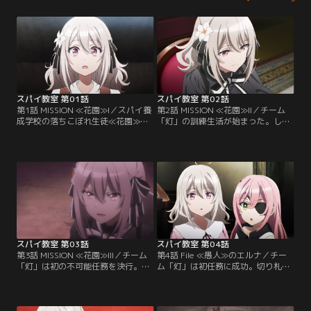
スパイ教室 第01話
スパイ教室 第02話
第1話 MISSION ≪花園≫I／スパイ養
第2話 MISSION ≪花園≫II／チーム
成学校の落ちこぼれ生徒≪花園≫の
「灯」の訓練生活が始まった。しか
リリィは、新設チーム「灯」に抜擢
しメンバーの少女たちは全員落ちこ
される。少女たちのボスは「世界最
ぼれ、ボスのクラウスも教師には全
強のスパイ」を自称する風変わりな
く不向き。このままでは初任務は失
青年・クラウスだった。
敗、全滅も避けられない…？
スパイ教室 第03話
スパイ教室 第04話
第3話 MISSION ≪花園≫III／チーム
第4話 File ≪愚人≫のエルナ／チー
「灯」は初の不可能任務を決行。帝
ム「灯」は初任務に成功。切り札と
国内の軍研究施設に潜入するも、予
なった八人めのメンバー・エルナ
想外の伏兵が立ち塞がる。その圧倒
は、訓練期間が開始した当初、仲間
的な戦闘力を前に、少女たちは命懸
たちと馴染めずにいた。思い悩んだ
けの闘いを強いられる。
末、大胆な行動に出ることに--。