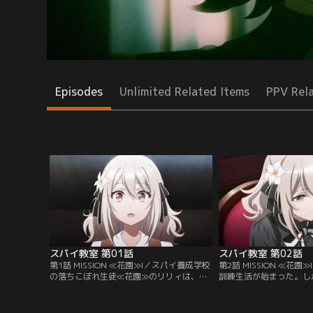
Episodes
Unlimited Related Items
PPV Rel
スパイ教室 第01話
スパイ教室 第02話
第1話 MISSION ≪花園≫I／スパイ養成学校
第2話 MISSION ≪花園
の落ちこぼれ生徒≪花園≫のリリィは、新
訓練生活が始まった。し
設チーム「灯」に抜擢される。少女たちの
女たちは全員落ちこぼれ
ボスは「世界最強のスパイ」を自称する風
も教師には全く不向き。
変わりな青年・クラウスだった。
務は失敗、全滅も避けら