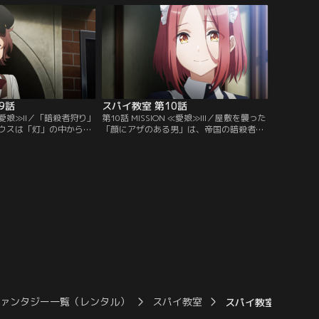
9話
スパイ教室 第10話
 ≪愛娘≫II／「暗殺者狩り」
第10話 MISSION ≪愛娘≫III／屋敷を襲った
ウスは「灯」の中から最
「顔にアザのある男」は、帝国の暗殺者な
る。選ばれたグレーテた
のか？疑心暗鬼が深まる中、グレーテはメ
治家の屋敷に赴き、メイ
イド長・オリヴィアとの対立を深める。一
だが--。
方、クラウスもついに自ら動き出し--。
ファンタジー一覧（レンタル）
スパイ教室
スパイ教室 第07話