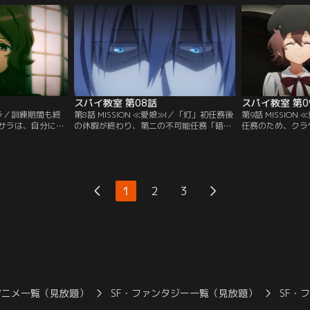
-。
スパイ教室 第08話
スパイ教室 第0
のサラ／訓練期間も終
第8話 MISSION ≪愛娘≫I／「灯」初任務後
第9話 MISSION
サラは、自分にい
の休暇が終わり、第二の不可能任務「暗殺
任務のため、クラ
。そんな中、クラ
者狩り」が命じられる。しかしクラウスが
強の四人を選抜す
り、少女たちに異
密かに疲労を溜め込んでいるのをグレーテ
ちは、とある老政
は見抜き、彼の身を案じていた。
ドとして潜入するの
1
2
3
アニメ一覧（見放題）
SF・ファンタジー一覧（見放題）
SF・