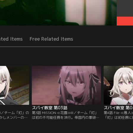
ated Items
Free Related Items
スパイ教室 第03話
スパイ教室 第0
≫II／チーム「灯」の
第3話 MISSION ≪花園≫III／チーム「灯」
第4話 File ≪
かしメンバーの少
は初の不可能任務を決行。帝国内の軍研究
「灯」は初任務に
、ボスのクラウス
施設に潜入するも、予想外の伏兵が立ち塞
人めのメンバー・
このままでは初任
がる。その圧倒的な戦闘力を前に、少女た
始した当初、仲間
れない…？
ちは命懸けの闘いを強いられる。
思い悩んだ末、大