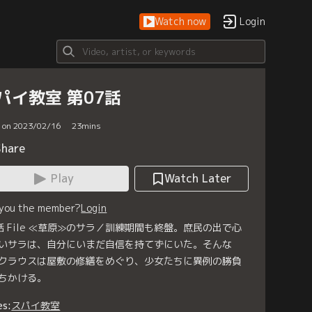
Watch now
Login
パイ教室 第07話
d on 2023/02/16
23
mins
Share
Play
Watch Later
 you the member?
Login
話 File ≪草原≫のサラ／訓練期間も終盤。庶民の出で心
いサラは、自分にいまだ自信を持てずにいた。そんな
クラウスは屋敷の修繕をめぐり、少女たちに異例の勝負
ちかける。
es:
スパイ教室