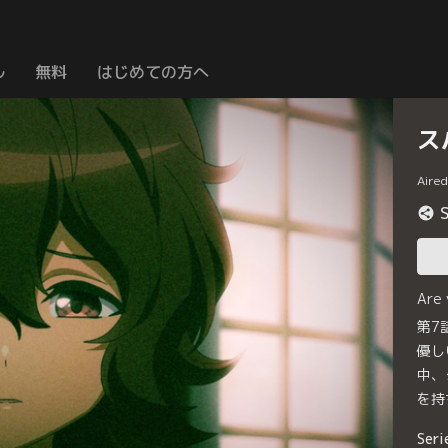
ル
無料
はじめての方へ
ス
Aire
Are
第7
優し
中、
を持
Seri