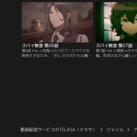
スパイ教室 第06話
スパイ教室 第07話
第6話 File ≪百鬼≫のジビア／クラウスを
第7話 File ≪草原≫
降参させるため、「灯」の少女たちは機密
盤。庶民の出で心優しい
文書の横取りを計画する。窃盗を得意とす
まだ自信を持てずにいた
るジビアは決行役に立候補し、街で単身ク
ウスは屋敷の修繕をめぐ
ラウスを尾行し始める。
例の勝負を持ちかける。
動画配信サービスのTELASA（テラサ）
ジャンル