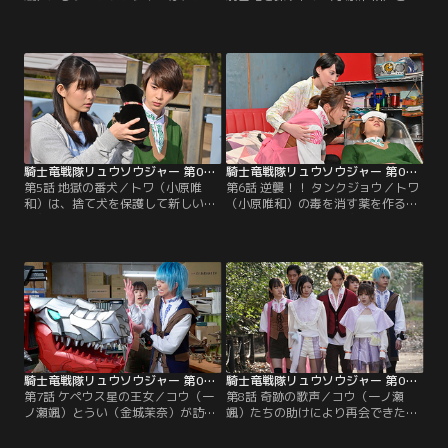
ラミーゴとともに洞窟へ。そこには
ンバ（岸田タツヤ）。2人に仲間に
メルト（綱啓永）とアスナ（尾碕真
なって欲しいコウ（一ノ瀬颯）は、
花）の相棒の騎士竜がいた。そんな
各地の神殿の場所が書かれた地図を
中、街にメドゥーサマイナソーが出
持ち出し、話をもちかける。しか
現。リュウソウジャーが応戦する
し、仲間になる気のないトワは、コ
が、メドゥーサマイナソーと目が合
ウに勝負を挑み、トワが勝てば地図
ったコウは石化してしまう。追いつ
を手にし、コウが勝てば仲間になる
められたメルトたちは…。
と条件をだす。そんな中、クラーケ
ンマイナソーが出現。
騎士竜戦隊リュウソウジャー 第05話
騎士竜戦隊リュウソウジャー 第06話
第5話 地獄の番犬／トワ（小原唯
第6話 逆襲！！ タンクジョウ／トワ
和）は、捨て犬を保護して新しい飼
（小原唯和）の毒を消す薬を作るた
い主を探す保健所のスタッフ・早苗
めには、毒を持った生物の血液や組
と仲良くなる。そんな中、クレオン
織が必要だが、ケルベロスマイナソ
とタンクジョウが出現。戦いの中、
ーはバンバ（岸田タツヤ）がすでに
突如地震が起こり、タンクジョウの
倒してしまった。さらに、毒は周り
身体に異変が！？マスターたちの命
の人にも移るようで、アスナ（尾碕
を奪ったタンクジョウを前に、コウ
真花）たちまでダウン。そんな中、
（一ノ瀬颯）は怒りにまかせて無謀
メルト（綱啓永）は、マイナソーを
な攻撃を。加勢しようとしたトワ
倒しても生み出した人間から…。
は…。
騎士竜戦隊リュウソウジャー 第07話
騎士竜戦隊リュウソウジャー 第08話
第7話 ケペウス星の王女／コウ（一
第8話 奇跡の歌声／コウ（一ノ瀬
ノ瀬颯）とうい（金城茉奈）が訪れ
颯）たちの助けにより再会できた、
た遊園地に、奇声をあげ人々を苦し
ケペウス星の王女カルデナ（田中れ
めるコカトリスマイナソーが出現。
いな）、フィータ（小林れい）姉