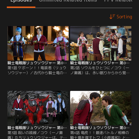
Sorting
騎士竜戦隊リュウソウジャー 第01話
騎士竜戦隊リュウソウジャー 第02話
第1話 ケボーン！！竜装者（リュウ
第2話 ソウルをひとつに／コウ（一
ソウジャー）／古代から騎士竜の神
ノ瀬颯）は、永い眠りからから覚め
殿を守り続けてきたリュウソウ族の
た騎士竜を“ティラミーゴ”と名づけ
末裔、コウ（一ノ瀬颯）、メルト
るが、どこかへ行ってしまう。騎士
（綱啓永）、アスナ（尾碕真花）
竜を探す中、コウはうい（金城茉
は、マスターから“リュウソウジャ
奈）と再会。古生物学者の父親・尚
ー”を継承する。その矢先、6500万
久（吹越満）が、騎士竜らしき恐竜
年前に宇宙へ脱出したドルイドン
の研究をしていると知ったコウたち
が、地球を征服するため再び襲来。
は、ういの家を訪ねることに。尚久
ドルイドンに遭遇したコウはリュウ
から神殿らしきものの痕跡について
ソウレッドに変身し…。
聞いたコウたちは…。
騎士竜戦隊リュウソウジャー 第03話
騎士竜戦隊リュウソウジャー 第04話
第3話 呪いの視線／コウ（一ノ瀬
第4話 竜虎！！最速バトル／相棒の
颯）たちリュウソウジャーは、ティ
騎士竜を探すトワ（小原唯和）とバ