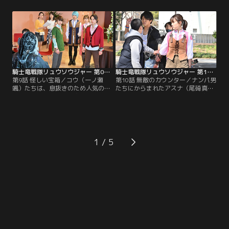
近くのステージに倒れていた一発屋
妹。フィータは、ワイズルーから逃
歌手・下村一平が、マイナソーを生
げるときにドルイドンのエネルギー
み出したのか！？マイナソーを追う
体を持ち出し、ある場所に隠したと
コウの前に、新たなドルイドン幹
いう。それを騎士竜に飲ませれば強
部・ワイズルーが立ちはだかる。一
大な力を得ることができるというの
方、トワ（小原唯和）とバンバ（岸
だ。コウたちが回収に向かうと、そ
田タツヤ）は…。
こには…。
騎士竜戦隊リュウソウジャー 第09話
騎士竜戦隊リュウソウジャー 第10話
第9話 怪しい宝箱／コウ（一ノ瀬
第10話 無敵のカウンター／ナンパ男
颯）たちは、息抜きのため人気のア
たちにからまれたアスナ（尾碕真
トラクション「リアル宝探しゲー
花）は、ボクシングが強い森健太に
ム」を楽しむことに。ゲームを案内
助けられる。そんな中、トロールマ
する魔女のウィッチによると、願い
イナソーが出現。リュウソウジャー
が叶う不思議な国「ワンダーラン
が立ち向かうが、どんな攻撃も反撃
ド」で宝箱を探すと、中には自分が
されてしまう。戦いの中、アスナは
一番欲しいものが入っているとい
近くにいた森をかばい、2人もケガ
1
う。早速、宝箱を見つけたアスナ
を負ってしまう。ボクサーらしき森
（尾碕真花）たちが箱を開ける
が右手を痛めたことを心配するアス
と…！？
ナだったが…。