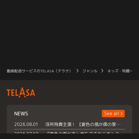
動画配信サービスのTELASA（テラサ）
ジャンル
キッズ・特撮一覧
NEWS
See all
2026.08.01
浮所飛貴主演！ 【夏色の風が僕の家にやってきた】 本日よりテラサで独占配信スタート！
2026.07.18
『夏色の雲が恋と嵐をまきおこす』スペシャルメイキング 【Part1】2026年７月18日（土）23時30分～配信スタート！話題のシーンの裏側を大公開！豪華キャスト大集合！ 『武宮家 真夏の家族会議』開催！