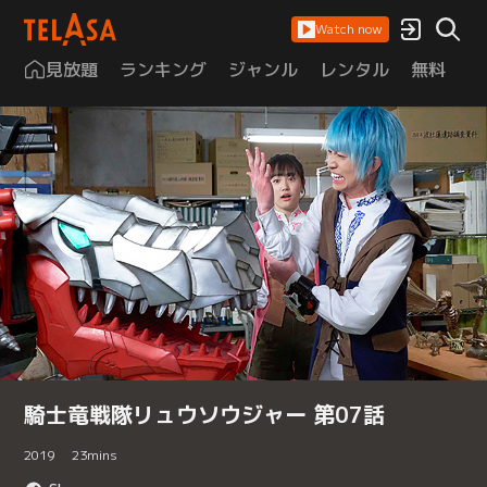
Watch now
見放題
ランキング
ジャンル
レンタル
無料
は
騎士竜戦隊リュウソウジャー 第07話
2019
23
mins