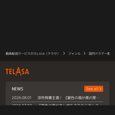
動画配信サービスのTELASA（テラサ）
ジャンル
国内ドラマ一覧（
NEWS
See all
2026.08.01
浮所飛貴主演！ 【夏色の風が僕の家にやってきた】 本日よりテラサで独占配信スタート！
2026.07.18
『夏色の雲が恋と嵐をまきおこす』スペシャルメイキング 【Part1】2026年７月18日（土）23時30分～配信スタート！話題のシーンの裏側を大公開！豪華キャスト大集合！ 『武宮家 真夏の家族会議』開催！
2026.07.15
救命医・遥（今田）の《心揺さぶる過去》や、 麻酔科医・権野（船越英一郎）の《謎多きプライベート》など… 《知られざるエピソード》を独占配信！