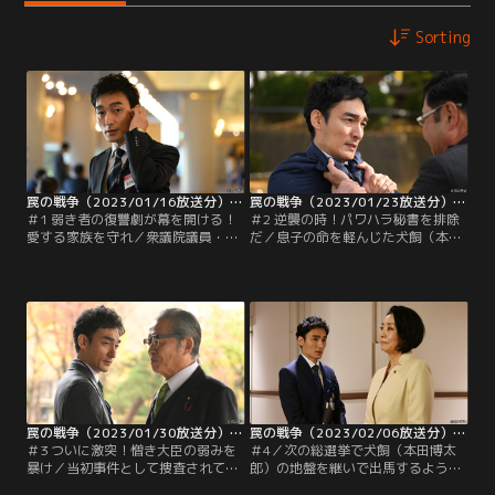
Sorting
罠の戦争（2023/01/16放送分）第01話
罠の戦争（2023/01/23放送分）第02話
＃1 弱き者の復讐劇が幕を開ける！
＃2 逆襲の時！パワハラ秘書を排除
愛する家族を守れ／衆議院議員・犬
だ／息子の命を軽んじた犬飼（本田
飼孝介（本田博太郎）の第一秘書を
博太郎）に激しい怒りの炎を燃やす
務める鷲津亨（草なぎ剛）は、20年
亨（草なぎ剛）は、犬飼を失脚させ
前、路頭に迷っていた自分に手を差
ようと決意。まずは大臣の懐刀であ
し伸べてくれた犬飼に恩義を感じ、
る、政策秘書の虻川（田口浩正）を
以来、命がけで犬飼に尽くしてき
排除する作戦に打って出る。亨によ
た。亨の献身的なサポートにより、
れば、虻川は事務所の金庫番で犬飼
犬飼は内閣府特命担当大臣にまで上
も知らない金の流れをすべて把握し
り詰めたが、女性を軽視した発言で
ているため、うかつにクビにはでき
世論の反発を招き…。
ないという。そこで亨は…。
罠の戦争（2023/01/30放送分）第03話
罠の戦争（2023/02/06放送分）第04話
＃3 ついに激突！憎き大臣の弱みを
＃4／次の総選挙で犬飼（本田博太
暴け／当初事件として捜査されてい
郎）の地盤を継いで出馬するよう打
た泰生（白鳥晴都）の一件は、何者
診された鷲津（草なぎ剛）。しかし