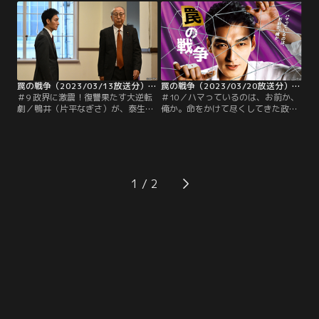
都）が転落した日の夜遅く、幹事長
と判断した鶴巻は、鷲津を永田町か
室に駆け込む鴨井（片平なぎさ）の
ら排除するよう鷹野（小澤征悦）に
姿が映っていた。鴨井の執務室を訪
命じる。一方の鷲津もまた、鶴巻の
れた鷲津は、泰生を突き落とした犯
権力を奪うだけのネタを手にしたい
人が誰なのかを問い詰めるが…。
と考えていると…。
罠の戦争（2023/03/13放送分）第09話
罠の戦争（2023/03/20放送分）第10話
＃9 政界に激震！復讐果たす大逆転
＃10／ハマっているのは、お前か、
劇／鴨井（片平なぎさ）が、泰生
俺か。命をかけて尽くしてきた政治
（白鳥晴都）を転落させたのは息子
家に裏切られた議員秘書。ある日、
の文哉（味方良介）だと公表し議員
突きつけられたのは、息子が瀕死の
を辞職。名前こそ出さなかったもの
重傷を負う事件。そして“先生”から
の、鶴巻（岸部一徳）が警察に圧力
のその事件の“もみ消し”指示と、思
をかけたことをにおわせたため、永
いもよらない裏切りだった。権力を
田町には激震が走り、対応に追われ
振りかざす連中から、その力を奪い
1
る鶴巻派は大混乱。幹事長をつぶす
取ってやる--。弱者による強き権力
なら今しかない--。
者への復讐劇！