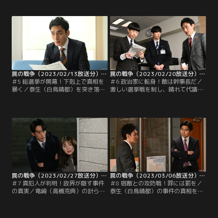
かの圧力により事故扱いに。そのう
肝心の選挙資金が足りない。鶴巻
え、バスの中で老女に席を譲るよう
（岸部一徳）と鷹野（小澤征悦）
泰生に促された男が、泰生を追うよ
は、地元の有力者で後援会長の鰐淵
うにバスを降りたことが分かる。永
益男（六平直政）を味方につけるよ
田町では、亨（草なぎ剛）が虻川
う助言するが、鰐淵は犬飼との関係
（田口浩正）に変わって政策秘書へ
が深く、継ぐのは犬飼の息子・俊介
と昇進。一方で、民政党幹事長の鶴
（玉城裕規）だと考えていた。
巻（岸部一徳）が…。
罠の戦争（2023/02/13放送分）第05話
罠の戦争（2023/02/20放送分）第06話
＃5 総選挙が開幕！下剋上で真相を
＃6 政治家に転身！敵は幹事長だ／
暴く／泰生（白鳥晴都）を突き落と
激しい選挙戦を制し、晴れて代議士
した犯人を明らかにするため、正式
となった鷲津（草なぎ剛）は、泰生
に出馬を決めた鷲津（草なぎ剛）だ
（白鳥晴都）の事件の隠ぺいを指示
ったが、その矢先、対立候補として
した人物が鶴巻（岸部一徳）だと知
人気フリージャーナリストの有馬保
りがく然とする。それでも本人から
奈美が出馬すると聞かされる。保奈
真実を聞き出したい鷲津は、鶴巻の
美は総理の竜崎（高橋克典）とも親
弱みを握るべく、梨恵（小野花梨）
しい間柄。背後に竜崎がいることは
と眞人（杉野遥亮）に協力をあお
明白だった。鶴巻（岸部一徳）は突
ぐ。
如現れた刺客に…。
罠の戦争（2023/02/27放送分）第07話
罠の戦争（2023/03/06放送分）第08話
＃7 真犯人が判明！政界が隠す事件
＃8 宿敵との攻防戦！罪には罰を／
の真実／竜崎（高橋克典）の計らい
泰生（白鳥晴都）の事件の真相を書
で、幹事長室付近の監視カメラの映
いた記事は、鶴巻（岸部一徳）によ
像を見ることに成功した鷲津（草な
って握りつぶされた。鷲津（草なぎ
ぎ剛）。そこには、泰生（白鳥晴
剛）の行動をこれ以上見過ごせない