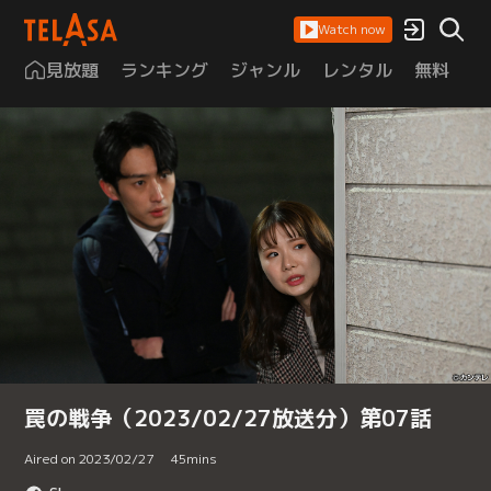
Watch now
見放題
ランキング
ジャンル
レンタル
無料
は
罠の戦争（2023/02/27放送分）第07話
Aired on 2023/02/27
45
mins