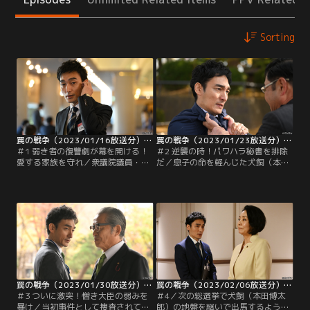
Sorting
罠の戦争（2023/01/16放送分）第01話
罠の戦争（2023/01/23放送分）第02話
＃1 弱き者の復讐劇が幕を開ける！
＃2 逆襲の時！パワハラ秘書を排除
愛する家族を守れ／衆議院議員・犬
だ／息子の命を軽んじた犬飼（本田
飼孝介（本田博太郎）の第一秘書を
博太郎）に激しい怒りの炎を燃やす
務める鷲津亨（草なぎ剛）は、20年
亨（草なぎ剛）は、犬飼を失脚させ
前、路頭に迷っていた自分に手を差
ようと決意。まずは大臣の懐刀であ
し伸べてくれた犬飼に恩義を感じ、
る、政策秘書の虻川（田口浩正）を
以来、命がけで犬飼に尽くしてき
排除する作戦に打って出る。亨によ
た。亨の献身的なサポートにより、
れば、虻川は事務所の金庫番で犬飼
犬飼は内閣府特命担当大臣にまで上
も知らない金の流れをすべて把握し
り詰めたが、女性を軽視した発言で
ているため、うかつにクビにはでき
世論の反発を招き…。
ないという。そこで亨は…。
罠の戦争（2023/01/30放送分）第03話
罠の戦争（2023/02/06放送分）第04話
＃3 ついに激突！憎き大臣の弱みを
＃4／次の総選挙で犬飼（本田博太
暴け／当初事件として捜査されてい
郎）の地盤を継いで出馬するよう打