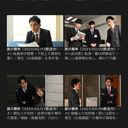
た泰生（白鳥晴都）の一件は、何者
診された鷲津（草なぎ剛）。しかし
かの圧力により事故扱いに。そのう
肝心の選挙資金が足りない。鶴巻
え、バスの中で老女に席を譲るよう
（岸部一徳）と鷹野（小澤征悦）
泰生に促された男が、泰生を追うよ
は、地元の有力者で後援会長の鰐淵
うにバスを降りたことが分かる。永
益男（六平直政）を味方につけるよ
田町では、亨（草なぎ剛）が虻川
う助言するが、鰐淵は犬飼との関係
（田口浩正）に変わって政策秘書へ
が深く、継ぐのは犬飼の息子・俊介
と昇進。一方で、民政党幹事長の鶴
（玉城裕規）だと考えていた。
巻（岸部一徳）が…。
罠の戦争（2023/02/13放送分）第05話
罠の戦争（2023/02/20放送分）第06話
＃5 総選挙が開幕！下剋上で真相を
＃6 政治家に転身！敵は幹事長だ／
暴く／泰生（白鳥晴都）を突き落と
激しい選挙戦を制し、晴れて代議士
した犯人を明らかにするため、正式
となった鷲津（草なぎ剛）は、泰生
に出馬を決めた鷲津（草なぎ剛）だ
（白鳥晴都）の事件の隠ぺいを指示
ったが、その矢先、対立候補として
した人物が鶴巻（岸部一徳）だと知
人気フリージャーナリストの有馬保
りがく然とする。それでも本人から
奈美が出馬すると聞かされる。保奈
真実を聞き出したい鷲津は、鶴巻の
美は総理の竜崎（高橋克典）とも親
弱みを握るべく、梨恵（小野花梨）
しい間柄。背後に竜崎がいることは
と眞人（杉野遥亮）に協力をあお
明白だった。鶴巻（岸部一徳）は突
ぐ。
如現れた刺客に…。
罠の戦争（2023/02/27放送分）第07話
罠の戦争（2023/03/06放送分）第08話
＃7 真犯人が判明！政界が隠す事件
＃8 宿敵との攻防戦！罪には罰を／
の真実／竜崎（高橋克典）の計らい
泰生（白鳥晴都）の事件の真相を書
で、幹事長室付近の監視カメラの映
いた記事は、鶴巻（岸部一徳）によ
像を見ることに成功した鷲津（草な
って握りつぶされた。鷲津（草なぎ