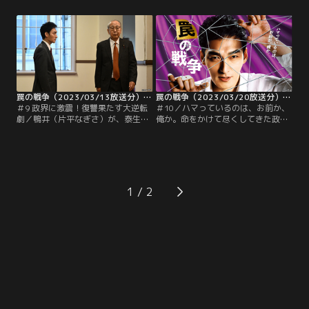
ぎ剛）。そこには、泰生（白鳥晴
剛）の行動をこれ以上見過ごせない
都）が転落した日の夜遅く、幹事長
と判断した鶴巻は、鷲津を永田町か
室に駆け込む鴨井（片平なぎさ）の
ら排除するよう鷹野（小澤征悦）に
姿が映っていた。鴨井の執務室を訪
命じる。一方の鷲津もまた、鶴巻の
れた鷲津は、泰生を突き落とした犯
権力を奪うだけのネタを手にしたい
人が誰なのかを問い詰めるが…。
と考えていると…。
罠の戦争（2023/03/13放送分）第09話
罠の戦争（2023/03/20放送分）第10話
＃9 政界に激震！復讐果たす大逆転
＃10／ハマっているのは、お前か、
劇／鴨井（片平なぎさ）が、泰生
俺か。命をかけて尽くしてきた政治
（白鳥晴都）を転落させたのは息子
家に裏切られた議員秘書。ある日、
の文哉（味方良介）だと公表し議員
突きつけられたのは、息子が瀕死の
を辞職。名前こそ出さなかったもの
重傷を負う事件。そして“先生”から
の、鶴巻（岸部一徳）が警察に圧力
のその事件の“もみ消し”指示と、思
をかけたことをにおわせたため、永
いもよらない裏切りだった。権力を
田町には激震が走り、対応に追われ
振りかざす連中から、その力を奪い
1
る鶴巻派は大混乱。幹事長をつぶす
取ってやる--。弱者による強き権力
なら今しかない--。
者への復讐劇！