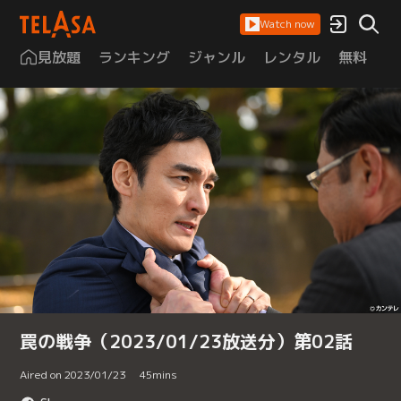
Watch now
見放題
ランキング
ジャンル
レンタル
無料
は
罠の戦争（2023/01/23放送分）第02話
Aired on 2023/01/23
45
mins