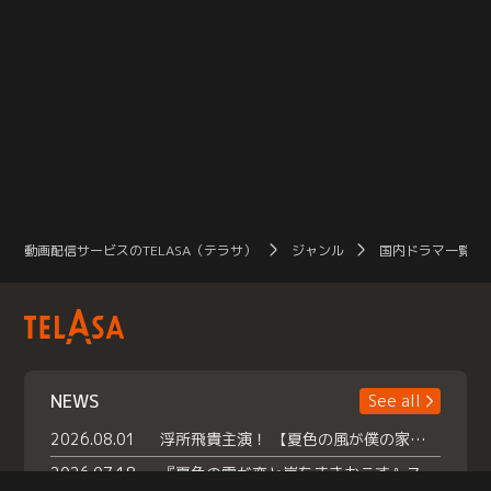
動画配信サービスのTELASA（テラサ）
ジャンル
国内ドラマ一覧（
NEWS
See all
2026.08.01
浮所飛貴主演！ 【夏色の風が僕の家にやってきた】 本日よりテラサで独占配信スタート！
2026.07.18
『夏色の雲が恋と嵐をまきおこす』スペシャルメイキング 【Part1】2026年７月18日（土）23時30分～配信スタート！話題のシーンの裏側を大公開！豪華キャスト大集合！ 『武宮家 真夏の家族会議』開催！