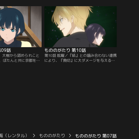
和やかな雰囲気で、握手
の強力な結界があり、御札は不要であると
最中、“婚礼調度”たちに
『薙』に諭され回収に向かうことに。街中
。中央に『寿』の酒樽・
で御札を剥がす兵馬のもとに、内部調査や
臨」と書かれた断幕がか
諜報活動を主な仕事とする新たな付喪神
、困惑する兵馬。
『袿』と『煽』が現れる。
09話
もののがたり 第10話
事、大樹から認められこと
第10話 眩耀／『結』との噛み合わない連携
、ぼたんと共に京都を散
により、『挽切』に大ダメージを与えるこ
唐傘』によって兄姉が殺
とに成功した兵馬。壊れかけの『挽切』は
を憎んでいた兵馬であっ
器の役割に従って生きているにもかかわら
に変化が現れているとぼ
ず仕打ちを受けることに納得がいかないと
いを打ち明け、さらに距
主張する。器にこだわり己を生きようとし
った----。
ない『挽切』に、現世に生きる資格はない
と告げる門守は、情けをかけることなく
『挽切』を処分するのだった。
覧（レンタル）
もののがたり
もののがたり 第07話