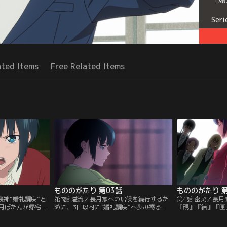
Seri
ated Items
Free Related Items
もののがたり 第03話
もののがたり 第
喪神“婚礼調度”と
第3話 溢流／長月家への居候を続行するた
第4話 密契／長
月ぼたんが帰宅。
めに、3日以内に“婚礼調度”へ歩み寄るこ
『硯』『結』『匣
度”を叱るぼたん。
とを条件に言い渡された兵馬は、無事
度”全員の支持を
を目の当たりにし
『薙』『鏡』『硯』3名の支持を得ること
たんにこれまでの