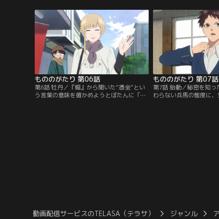
り祖父の造兵に、荒療治として付喪神と共
た兵馬は、ぼたんが“婚
棲する長月家への居候を命じられる。「一
されているのではないか
年間の居候を果たさなければ塞眼の資格を
う。ぼたんを案ずる思い
剥奪する」と告げられ、しぶしぶ長月家の
ように諭す兵馬。
ある京都に向かうことになった兵馬。
もののがたり 第06話
もののがたり 第07話
第6話 牡丹／『煽』から聞いた“憑坐”とい
第7話 胎動／秘密を知
う言葉の意味を確かめようとぼたんに「付
わらない兵馬の態度に、
き合って欲しい」と告げる兵馬。びっくり
距離がぐっと縮まった2
したぼたんは逃げるように走り去ってしま
『羽織』と『鏡』。婚礼
う。『羽織』は、ぼたんを守るため秘密を
の“想い”に触れて付喪
知りたがる兵馬に、ぼたんを尾行するデー
徐々に変化しつつある兵
トを持ちかける。そこで兵馬が目の当たり
な中、岐と長月家の関係
にしたのは…。
諜報員の『煽』が言伝を
る。
動画配信サービスのTELASA（テラサ）
ジャンル