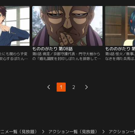
礼調度”にたぶらか
に成功した。特にぼたんへの想いが深く警
を無事獲得する。
と誤解してしま
戒心の強い『結』との関係修復を心配する
を交わし和解する
から、目を覚ます
薙たちを他所に、兵馬は『結』の塞眼代行
呼び出される2人
の務めに同行することに。ギクシャクした
「旦那様候補ご来
雰囲気の2人の前に…。
かる居間に通され
もののがたり 第08話
もののがたり 第
ったにも関わらず変
第8話 境涯／京都守護代表・門守大樹から
第9話 怪火／無
安心するぼたん。
の「婚礼調度を封印しぼたんを排除してほ
なきを得た兵馬は
人の関係に喜ぶ
しい」という依頼を断った兵馬。大樹は力
策することに。『
調度のぼたんへ
でねじ伏せようと、次々と傀儡符のついた
され全ての付喪神
神に対する認識が
付喪神を繰り出し、兵馬を攻撃する。難な
たが、徐々に認識
馬であった。そん
く封印していく兵馬であったが、人間に敵
たんに告げる。想
性を調査していた
意がなかったはずの見知った付喪神『薬
離が縮まる二人であ
1
2
持って再び現れ
研』の登場に動揺してしまう。
アニメ一覧（見放題）
アクション一覧（見放題）
アクション一