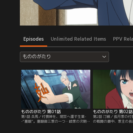
Episodes
Unlimited Related Items
PPV Rel
もののがたり
もののがたり 第01話
もののがたり 第02話
第1話 兵馬／付喪神を、常世へ還す生業-
第2話 汀線／長月家の付
-“塞眼”。塞眼御三家の一つ・岐家の次期当
の戦闘の最中、家主の長
主である兵馬は、付喪神を手当たり次第に
兵馬と衝突する“婚礼調
封じてしまう問題児。見かねた現当主であ
人と付喪神の距離の近さ