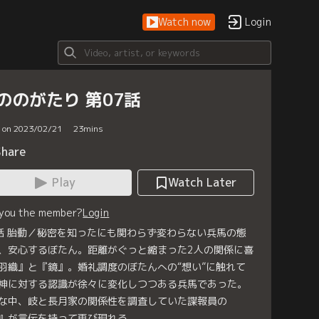
Watch now
Login
ののがたり 第07話
d on 2023/02/21
23
mins
Share
Play
Watch Later
 you the member?
Login
話 胎動／秘密を知ったにも関わらず変わらない兵馬の態
、安心するぼたん。距離がぐっと縮まった2人の関係に喜
羽織』と『鏡』。婚礼調度のぼたんへの“想い”に触れて
神に対する認識が徐々に変化しつつある兵馬であった。
な中、岐と長月家の関係性を調査していた諜報員の
』が言伝を持って再び現れる。