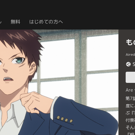
ル
無料
はじめての方へ
も
Aire
Are
第7
度に
ぶ『
付喪
そん
『煽